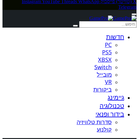
X (טוויטר)
פייסבוק
WhatsApp
Threads
YouTube
Instagram
Telegram
חדשות
PC
PS5
XBSX
Switch
מובייל
VR
ביקורות
גיימינג
טכנולוגיה
בידור ופנאי
סדרות טלוויזיה
קולנוע