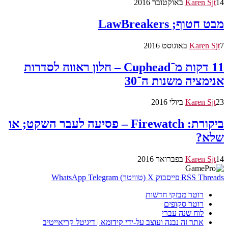
14 באוקטובר 2016
Karen Sjt
מבט חטוף; LawBreakers
7 באוגוסט 2016
Karen Sjt
11 דקות מ־Cuphead – חלון ראווה לסדרות
אנימציה משנות ה־30
23 ביולי 2016
Karen Sjt
ביקורת: Firewatch – פסיעה לעבר השקט; או
שלא?
14 בפברואר 2016
Karen Sjt
Threads
RSS
פייסבוק
X (טוויטר)
Telegram
WhatsApp
רוטר מבזקי חדשות
רוטר סקופים
לוח שנה עברי
אתר זה נבנה ועוצב על-ידי קידומא | דיגיטל קריאייטיב