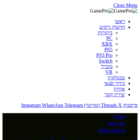
Close Menu
ראשי
חדשות גיימינג
ביקורות
PC
XBX
PS5
PS5 Pro
Switch
מובייל
VR
טכנולוגיה
בידור ופנאי
אודות
יצירת קשר
פייסבוק
X (טוויטר)
Threads
Telegram
WhatsApp
Instagram
אודות
צור קשר
פרסמו אצלנו