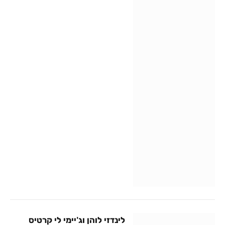
לינדזי לוהן וג'יימי לי קרטיס