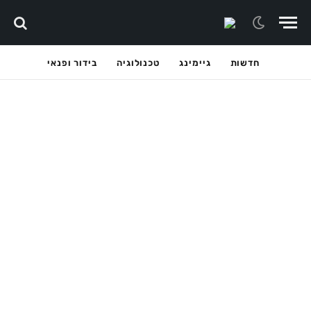
חדשות
גיימינג
טכנולוגיה
בידור ופנאי
סרטים
סרט הלייב-אקשן של Streets of Rage חוזר