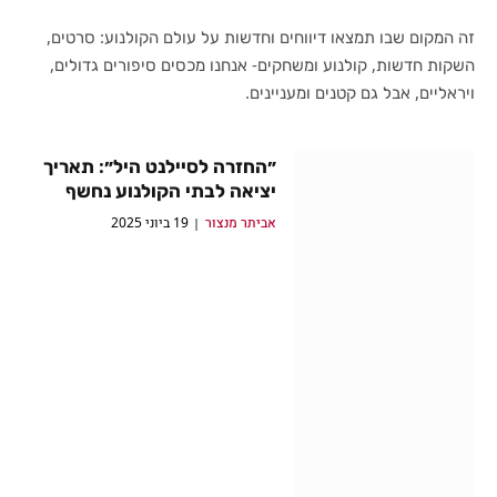
זה המקום שבו תמצאו דיווחים וחדשות על עולם הקולנוע: סרטים,
השקות חדשות, קולנוע ומשחקים- אנחנו מכסים סיפורים גדולים,
ויראליים, אבל גם קטנים ומעניינים.
קולנוע
הגולש הכסוף מבשר על גלקטוס בטריילר חדש
לסרט “ארבעת המופלאים: צעדים ראשונים”
״החזרה לסיילנט היל״: תאריך
יציאה לבתי הקולנוע נחשף
אביתר מנצור
8 ביולי 2025
אביתר מנצור
19 ביוני 2025
סרטים
קולנוע
הטריילר הרשמי לסרט
“הנרדף” מבטיח גרסה
דני וילנב (״חולית״) נבחר
פרועה לרומן המפורסם של
לביים את הסרט הבא
סטיבן קינג
בסדרת ג’יימס בונד