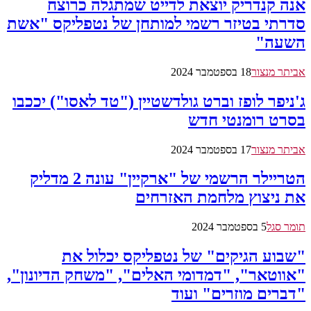
אנה קנדריק יוצאת לדייט שמתגלה כרוצח
סדרתי בטיזר רשמי למותחן של נטפליקס "אשת
השעה"
אביתר מנצור
18 בספטמבר 2024
ג'ניפר לופז וברט גולדשטיין ("טד לאסו") יככבו
בסרט רומנטי חדש
אביתר מנצור
17 בספטמבר 2024
הטריילר הרשמי של "ארקיין" עונה 2 מדליק
את ניצוץ מלחמת האזרחים
תומר סגל
5 בספטמבר 2024
"שבוע הגיקים" של נטפליקס יכלול את
"אווטאר", "דמדומי האלים", "משחק הדיונון",
"דברים מוזרים" ועוד