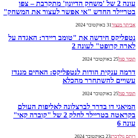
עונה 2 של 'משחק הדיונון' מתקרבת – צפו
בטריילר החדש "אי אפשר לעצור את המשחק"
אביתר מנצור
31 באוקטובר 2024
נטפליקס חידשה את "טומב ריידר: האגדה על
לארה קרופט" לעונה 2
תומר סגל
25 באוקטובר 2024
דרמה ענקית הודות לנטפליקס: האחים מננדז
עשויים להשתחרר מהכלא
תומר סגל
25 באוקטובר 2024
המיאגי דו בדרך לברצלונה לאליפות העולם
בקראטה בטריילר לחלק 2 של "קוברה קאי"
עונה 6
רותם גולדברג
23 באוקטובר 2024