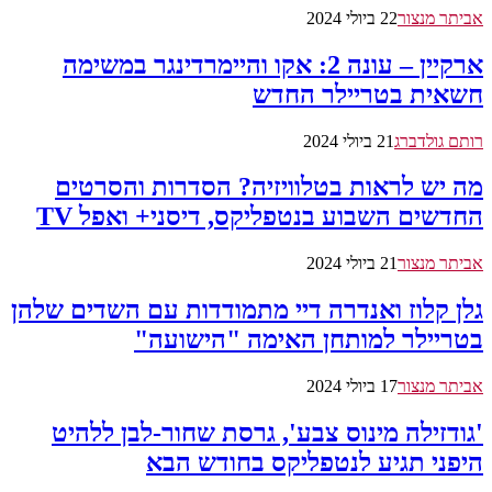
אביתר מנצור
22 ביולי 2024
ארקיין – עונה 2: אקו והיימרדינגר במשימה
חשאית בטריילר החדש
רותם גולדברג
21 ביולי 2024
מה יש לראות בטלוויזיה? הסדרות והסרטים
החדשים השבוע בנטפליקס, דיסני+ ואפל TV
אביתר מנצור
21 ביולי 2024
גלן קלוז ואנדרה דיי מתמודדות עם השדים שלהן
בטריילר למותחן האימה "הישועה"
אביתר מנצור
17 ביולי 2024
'גודזילה מינוס צבע', גרסת שחור-לבן ללהיט
היפני תגיע לנטפליקס בחודש הבא