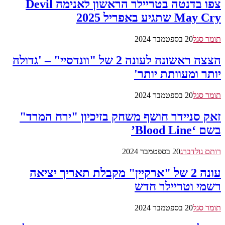
צפו בדנטה בטריילר הראשון לאנימה Devil
May Cry שתגיע באפריל 2025
תומר סגל
20 בספטמבר 2024
הצצה ראשונה לעונה 2 של "וונדסיי" – 'גדולה
יותר ומעוותת יותר'
תומר סגל
20 בספטמבר 2024
זאק סניידר חושף משחק בזיכיון "ירח המרד"
בשם ‘Blood Line’
רותם גולדברג
20 בספטמבר 2024
עונה 2 של "ארקיין" מקבלת תאריך יציאה
רשמי וטריילר חדש
תומר סגל
20 בספטמבר 2024