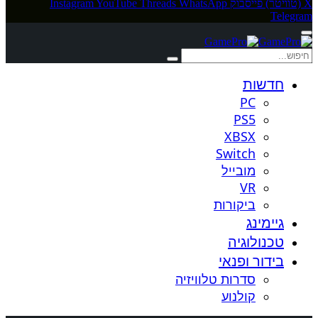
X (טוויטר)
פייסבוק
WhatsApp
Threads
YouTube
Instagram
Telegram
חדשות
PC
PS5
XBSX
Switch
מובייל
VR
ביקורות
גיימינג
טכנולוגיה
בידור ופנאי
סדרות טלוויזיה
קולנוע