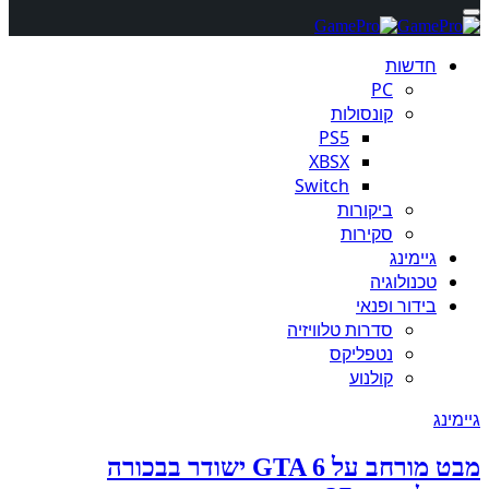
חדשות
PC
קונסולות
PS5
XBSX
Switch
ביקורות
סקירות
גיימינג
טכנולוגיה
בידור ופנאי
סדרות טלוויזיה
נטפליקס
קולנוע
גיימינג
מבט מורחב על GTA 6 ישודר בבכורה