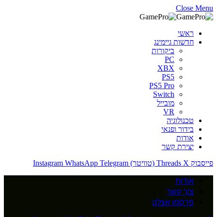
Close Menu
ראשי
חדשות גיימינג
ביקורות
PC
XBX
PS5
PS5 Pro
Switch
מובייל
VR
טכנולוגיה
בידור ופנאי
אודות
יצירת קשר
פייסבוק
X (טוויטר)
Threads
Telegram
WhatsApp
Instagram
אודות
צור קשר
פרסמו אצלנו