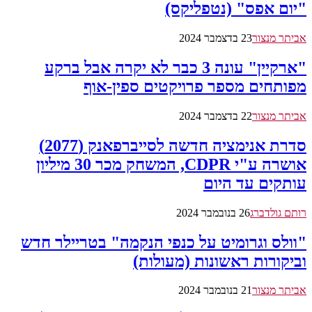
"יום אפס" (נטפליקס)
אביתר מנצור
23 בדצמבר 2024
"ארקיין" עונה 3 כבר לא יקרה אבל ברקע
מפותחים מספר פרויקטים ספין-אוף
אביתר מנצור
22 בדצמבר 2024
סדרת אנימציה חדשה לסייברפאנק (2077)
אושרה ע"י CDPR, המשחק מכר 30 מיליון
עותקים עד היום
רותם גולדברג
26 בנובמבר 2024
"וולס וגרומיט על כנפי הנקמה" בטריילר חדש
וביקורות ראשונות (מעולות)
אביתר מנצור
21 בנובמבר 2024