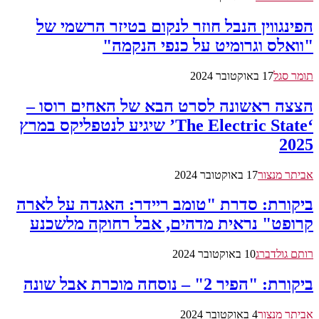
הפינגווין הנבל חוזר לנקום בטיזר הרשמי של
"וואלס וגרומיט על כנפי הנקמה"
תומר סגל
17 באוקטובר 2024
הצצה ראשונה לסרט הבא של האחים רוסו –
‘The Electric State’ שיגיע לנטפליקס במרץ
2025
אביתר מנצור
17 באוקטובר 2024
ביקורת: סדרת "טומב ריידר: האגדה על לארה
קרופט" נראית מדהים, אבל רחוקה מלשכנע
רותם גולדברג
10 באוקטובר 2024
ביקורת: "הפיר 2" – נוסחה מוכרת אבל שונה
אביתר מנצור
4 באוקטובר 2024