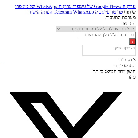
Goo של גיימפרו
ערוץ ה-WhatsApp של גיימפרו
ף
טוויטר
פייסבוק
WhatsApp
Telegram
העתק קישור
ת התגובות
אה
בות
 יותר
 יותר
הבולט ביותר