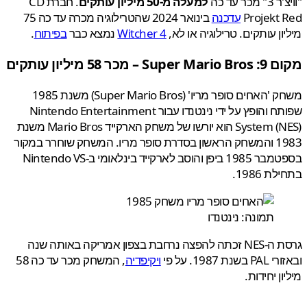
כר עד כה
למעלה מ-50 מיליון עותקים
. חברת CD
Projekt
עדכנה
בינואר 2024 שהטרילוגיה מכרה עד כה 75
ון עותקים. טרילוגיה או לא,
Witcher 4
נמצא כבר
בפיתוח
.
S – מכר 58 מיליון עותקים
משחק 'האחים סופר מריו' (Super Mario Bros) משנת 1985
שפותח והופץ על ידי נינטנדו עבור Nintendo Entertainment
System (NES) הוא יורשו של משחק הארקייד Mario Bros משנת
1983 והמשחק הראשון בסדרת סופר מריו. המשחק שוחרר במקור
בספטמבר 1985 ביפן והוסב לארקייד בינלאומי ב-Nintendo VS
ת 1986.
תמונה: נינטנדו
גרסת ה-NES זכתה להפצה נרחבת בצפון אמריקה באותה שנה
ת 1987. על פי
ויקיפדיה
, המשחק מכר עד כה 58
ן יחידות.