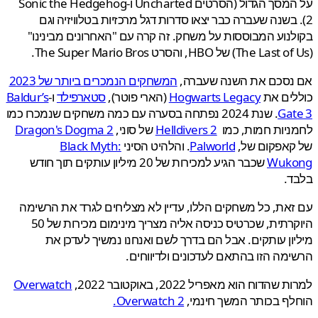
על המסך הגדול (הסרטים Uncharted ו-Sonic the Hedgehog
 בשנה שעברה כבר יצאו סדרות דגל מרכזיות בטלוויזיה וגם
נוע המבוססות על משחק. זה קרה עם "האחרונים מבינינו"
נסכם את השנה שעברה,
המשחקים הנמכרים ביותר של 2023
לים את
Hogwarts Legacy
(הארי פוטר),
סטארפילד
ו-
Baldur’s
Gat
. שנת 2024 נפתחה בסערה עם כמה משחקים שנמכרו כמו
יות חמות, כמו
Helldivers 2
של סוני,
Dragon's Dogma 2
קאפקום של,
Palworld
. והלהיט הסיני
Black Myth:
Wuk
שכבר הגיע למכירות של 20 מיליון עותקים תוך חודש
ד.
את, כל משחקים הללו, עדיין לא מצליחים לגרד את הרשימה
היוקרתית, שכרטיס כניסה אליה מצריך מינימום מכירות של 50
ון עותקים. אבל הם בדרך לשם ואנחנו נמשיך לעדכן את
מה הזו בהתאם לעדכונים ולדיווחים.
שהדוח הוא מאפריל 2022, באוקטובר 2022,
Overwatch
ף בכותר המשך חינמי,
Overwatch 2.