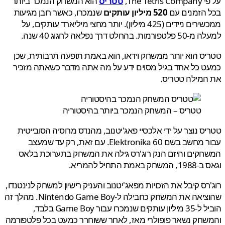
The Tetr,
טטריס
הוא המשחק הנמכר ביותר
 הזמנים עם
520 מיליון עותקים
שנמכרו, כאשר רובן מגיעות
ממכשירים ניידים (425 מיליון). יותר מחצי מיליארד עותקים, על
ת. בהחלט דרך נפלאה לחגוג 40 שנה.
ס הוא יותר ממשחק וידאו, הוא באמת תופעה תרבותית, שכן
 כל אחד בגיל מסוים ידע על מה אתה מדבר כשאתה מזכיר
המילה טטריס.
טטריס – המשחק הנמכר ביותר בהיסטוריה
ס נוצר על ידי אלכסיי פאג'יטנוב, מהנדס מרוסיה הסובייטית
עבור מחשב בשם Elektronika 60. עם זאת, רק עד שמעצב
קים והיזם הנק רוג'רס גילה את המשחק בתערוכת בלאס
באמת התחיל להמריא.
רס קיבל את הזכויות מפאג'יטנוב והעניק רישיון למשחק לנינטנדו,
שהוציאה את המשחק כחבילה ל-Nintendo Game Boy. מהלך זה
הוביל ל-35 מיליון עותקים שנמכרו עבור Game Boy בלבד,
חק נשאר פופולרי מאז, לאחר ששוחרר כמעט בכל פלטפורמה