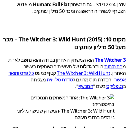
גם המשחק
Human: Fall Flat
מ-2016
לעשירייה הראשונה ומכר 50 מיליון עותקים.
מקום 10: The Witcher 3: Wild Hunt (2015) – מכר
ן עותקים
The Witche
הוא המשחק האחרון בסדרה והוא נחשב לאחת
צלחות
היותר גדולות של תעשיית המשחקים בעשור
ון.
The Witcher 3: Wild Hunt
קטף כמעט
כל פרס ותואר
רי
והסדרה תורגמה גם ל
סדרת טלוויזיה
מצליחה
פליקס
בשם "
המכשף
".
The Witcher 3: Wild Hunt -המשחק שכישף מיליוני
גיימרים ברחבי העולם