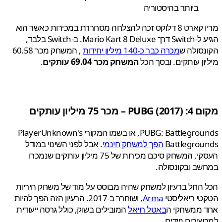
ביותר בהיסטוריה
מריו קארט 8 דלוקס זכה להצלחה מסחררת במכירות כאשר הוא
הגיע ל-Switch דרך Mario Kart 8 Deluxe. ב-Switch בלבד,
סולה ש
מכרה כבר כ-140 מיליון יחידות
, המשחק מכר 60.58
ון עותקים. ובסך הכל
המשחק מכר 69.04 עותקים
.
 4:
(2017) – מכר 75 מיליון עותקים
PUBG
PUBG: Battlegrounds, או בשמו המקורי PlayerUnknown's
Battlegrou
הפך למשחק חינמי
. אבל לפני השינוי במודל
העסקי, המשחק סיכם מכירות של 75 מיליון עותקים שנמכרו
ב ובקונסולה.
החל ברעיון למשחק שהיה מבוסס על מוד של משחק היריות
י ריאליסטי
Arma
, ושוחרר ב-2017. הרעיון הזה הפך להיות
 ממשחקי ה
באטל רויאל
המובילים בשוק, כולל גרסה ייעודית
ירים ניידים.