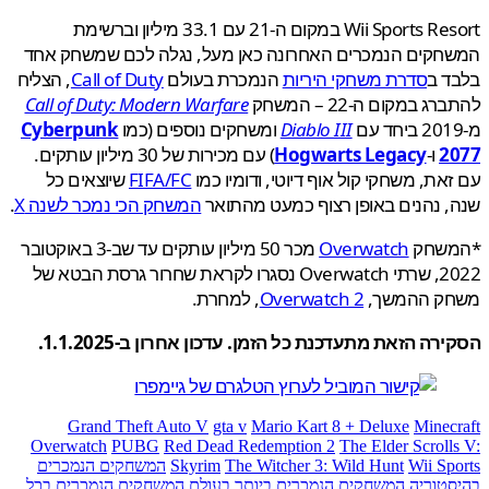
Wii Sports Resort במקום ה-21 עם 33.1 מיליון וברשימת
חקים הנמכרים האחרונה כאן מעל, נגלה לכם שמשחק אחד
ד ב
סדרת משחקי היריות
הנמכרת בעולם
Call of Duty
, הצליח
ג במקום ה-22 – המשחק
Call of Duty: Modern Warfare
Diablo III
ומשחקים נוספים (כמו
Cyberpunk
2
ו-
Hogwarts Legacy
) עם מכירות של 30 מיליון עותקים.
את, משחקי קול אוף דיוטי, ודומיו כמו
FIFA/FC
שיוצאים כל
 נהנים באופן רצוף כמעט מהתואר
המשחק הכי נמכר לשנה X
.
שחק
Overwatch
מכר 50 מיליון עותקים עד שב-3 באוקטובר
2022, שרתי Overwatch נסגרו לקראת שחרור גרסת הבטא של
ק ההמשך,
Overwatch 2
, למחרת.
רה הזאת מתעדכנת כל הזמן. עדכון אחרון ב-1.1.2025.
Grand Theft Auto V
gta v
Mario Kart 8 + Deluxe
Minec
Overwatch
PUBG
Red Dead Redemption 2
The Elder Scroll
Wii Sp
The Witcher 3: Wild Hunt
Skyrim
המשחקים הנמכרים
טוריה
המשחקים הנמכרים ביותר בעולם
המשחקים הנמכרים בכל