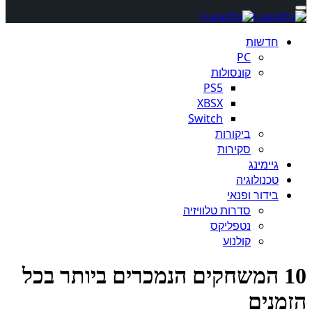
חדשות
PC
קונסולות
PS5
XBSX
Switch
ביקורות
סקירות
גיימינג
טכנולוגיה
בידור ופנאי
סדרות טלוויזיה
נטפליקס
קולנוע
10 המשחקים הנמכרים ביותר בכל
מנים