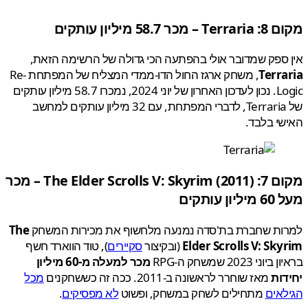
 8:
Terraria
– מכר 58.7 מיליון עותקים
ספק שמדובר אולי בהפתעה הכי גדולה של הרשימה הזאת,
Terr
, משחק ארגז החול הדו-ממדי המצליח של המפתחת Re-
Logic. נכון לעדכון האחרון של יוני 2024, נמכרו 58.7 מיליון עותקים
של Terraria, לדברי המפתחת, עם 32 מיליון עותקים למחשב
י בלבד.
 7:
The Elder Scrolls V: Skyrim
(2011) – מכר
ן עותקים
ות שחברת בת'סדה נמנעה מלחשוף את מכירות המשחק
The
Elder Scrolls V: Sk
(ובקיצור
סקיירים
), טוד הווארד חשף
ני 2023 שמשחק ה-RPG
מכר למעלה מ-60 מיליון
ות
מאז שוחרר לראשונה ב-2011. ככה זה כששחקנים
מכל
אים
מתחילים לשחק במשחק, ופשוט
לא מפסיקים
.