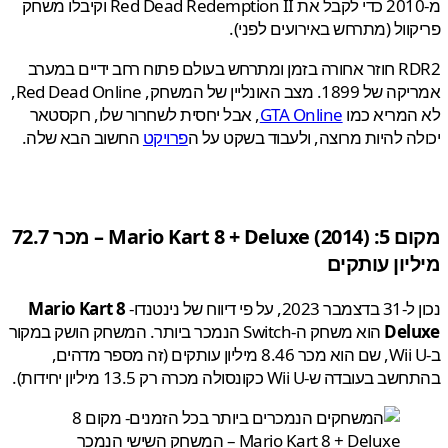
מ-2010 כדי לקבל את Red Dead Redemption II וקיבלו משחק
וול (מתרחש באירועים לפני).
RDR2 חוזר אחורה בזמן ומתרחש בעולם פתוח רחב ידיים במערב
אמריקה של 1899. מצב האונליין של המשחק, Red Dead Online,
המריא כמו
GTA Online
, אבל יחסית לשחרור שלו, רוקסטאר
ה להיות מרוצה, ולעבוד בשקט על ה
פרויקט
החשוב הבא שלה.
 5:
Mario Kart 8 + Deluxe
(2014) – מכר 72.7
יון עותקים
דיווח של נינטנדו-
Mario Kart 8
Del
הוא משחק ה-Switch הנמכר ביותר. המשחק הושק במקור
ב-Wii U, שם הוא מכר 8.46 מיליון עותקים (זה מספר מדהים,
דה ש-Wii U כקונסולה מכרה רק 13.5 מיליון יחידות).
Mario Kart 8 + Deluxe – המשחק השישי הנמכר