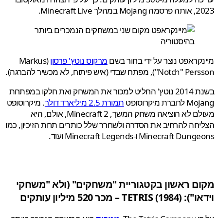
 Minecraft Live.
קראפט נוצר על ידי בחור בשם
מרקוס נוטץ' פרסון
(Markus
Not), מפתח שבדי (איש פיתוח, לא מכשיר להברגה).
בשנת 2014 נוטץ' החליט למכור את המשחק ואת חלקו במפתחת
רת מיקרוסופט
תמורת 2.5 מיליארד דולר
. מיקרוסופט
מעולם לא הוציאה משחק המשך, Minecraft 2, אולם, היא
חה להרחיב את הסדרה ולשחרר שלל כותרים תחת הזיכיון, כמו
Minecraft D ו-Minecraft Legends ועוד.
ם ראשון בקטגוריית "משחקים" (ולא "משחקי
TETR) – מכר 520 מיליון עותקים