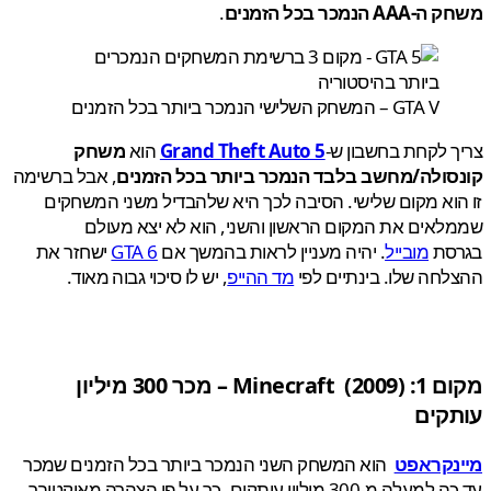
 הנמכר בכל הזמנים
.
GTA V – המשחק השלישי הנמכר ביותר בכל הזמנים
 לקחת בחשבון ש-
Grand Theft Auto 5
הוא
משחק
סולה/מחשב בלבד הנמכר ביותר בכל הזמנים
, אבל ברשימה
וא מקום שלישי. הסיבה לכך היא שלהבדיל משני המשחקים
אים את המקום הראשון והשני, הוא לא יצא מעולם
סת
מובייל
. יהיה מעניין לראות בהמשך אם
GTA 6
ישחזר את
חה שלו. בינתיים לפי
מד ההייפ
, יש לו סיכוי גבוה מאוד.
 1:
Minecraft
(2009) – מכר 300 מיליון
קים
נקראפט
הוא המשחק השני הנמכר ביותר בכל הזמנים שמכר
עד כה למעלה מ-300 מיליון עותקים. כך על פי הצהרה מאוקטובר