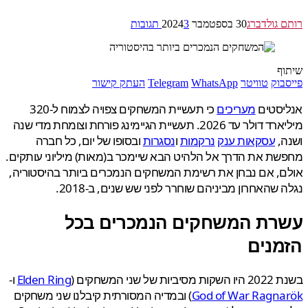
 גולדברג
30 בספטמבר 2024
3 תגובות
ף
בוק
טוויטר
WhatsApp
Telegram
העתק קישור
יסטים
מעריכים
כי תעשיית המשחקים צפויה לצמוח ל-320
מיליארד דולר עד 2026. תעשיית הגיימינג פורחת וצומחת מדי שנה
,
עסקאות ענק
נרקמות
ו
נסגרות
ובסופו של יום, כל חברה
ת את הדרך אל הלהיט הבא שיימכר ב(מאות) מיליוני עותקים.
, אם נבחן את רשימת המשחקים הנמכרים ביותר בהיסטוריה,
 שהאחרון מביניהם שוחרר לפני שש שנים, ב-2018.
רת המשחקים הנמכרים בכל
מנים
ות של שני המשחקים (
Elden Ring
ו-
God of War Ragna
) ובמדיה המסורתית קיבלנו שני משחקים