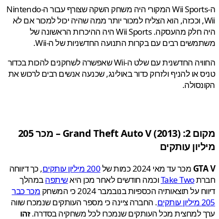
ה-Wii Sports המקורי היה משחק השקה שצורף עבור ה-Nintendo
Wi, וככזה, הוא הצליח למכור יותר ממה שהיה יכול למכור אם לא
היה חלק מהעסקה. Wii Sports היה ההיכרות הראשונה של
שים רבים עם בקרות התנועה החדשניות של ה-Wii.
החוויה החדשנית עם שלט ה-Wii שאפשרה לשחקנים להכות בכדור
 או להניף ולזרוק כדור באולינג, שכנעה אנשים רבים לרכוש את
סולה.
 2:
Grand Theft Auto V
(2013) – מכר 205
יון עותקים
GT
מכר עד מאי 2024 כמות של
200 מיליון עותקים
, כך דיווחה
ת
Take Two
וכמה חודשים לאחר מכן היא
שיתפה
במהלך
 על תוצאותיה הכספיות בנובמבר 2024 כי המשחק
מכר כבר
ים
. החברה ציינה כי מספר העותקים שנמכרו שווה
 למחצית מכל העותקים שנמכרו לכל משחקיה בסדרה.
זהו