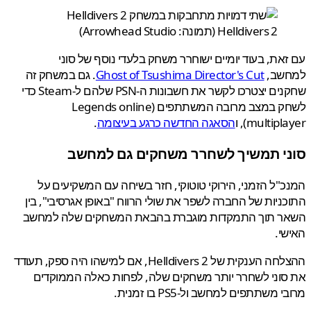
Helldivers 2 (תמונה: Arrowhead Studio)
את, בעוד יומיים ישוחרר משחק בלעדי נוסף של סוני
שב,
Ghost of Tsushima Director's Cut
. גם במשחק זה
שחקנים יצטרכו לקשר את חשבונות ה-PSN שלהם ל-Steam כדי
לשחק במצב מרובה המשתתפים (Legends online
multip), ו
הסאגה החדשה כרגע בעיצומה
.
י תמשיך לשחרר משחקים גם למחשב
"ל הזמני, הירוקי טוטוקי, חזר בשיחה עם המשקיעים על
ניות של החברה לשפר את שולי הרווח "באופן אגרסיבי", בין
ר תוך התמקדות מוגברת בהבאת המשחקים שלה למחשב
י.
ההצלחה הענקית של Helldivers 2, אם למישהו היה ספק, תעודד
וני לשחרר יותר משחקים שלה, לפחות כאלה הממוקדים
 משתתפים למחשב ול-PS5 בו זמנית.