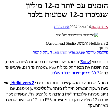
הזמנים עם יותר מ-12 מיליון
ו ב-12 שבועות בלבד
 בן טוב
14 במאי 2024
אין תגובות
 (תמונה: Arrowhead Studio)
ף
בוק
טוויטר
WhatsApp
Telegram
העתק קישור
 סוני (
Sony
) פרסמה את תוצאותיה הכספיות לשנה שחלפה,
בהן חשפה את מספר הקונסולות PS5 שמכרה עד היום, שהגיעו עד
-
59.3 מיליון יחידות בכל העולם
.
ך שיחה עם המשקיעים דיווחה החברה כי
Helldivers 2
, הוא
השקת המשחק הגדולה ביותר של פלייסטיישן אי פעם. עם
י מכירות שלדבריה "עלו בהרבה מעל הציפיות", המשחק מכר
עד כה 12 מיליון עותקים במחשב וב-PS5 תוך 12 השבועות שחלפו
 ההשקה.