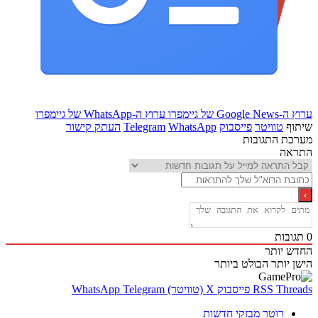
Goo של גיימפרו
ערוץ ה-WhatsApp של גיימפרו
ף
טוויטר
פייסבוק
WhatsApp
Telegram
העתק קישור
ת התגובות
אה
בות
 יותר
 יותר
הבולט ביותר
Thr
RSS
פייסבוק
X (טוויטר)
Telegram
WhatsApp
רוטר מבזקי חדשות