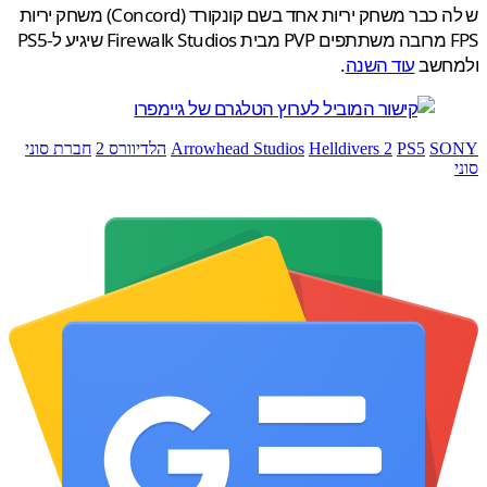
ש לה כבר משחק יריות אחד בשם קונקורד (Concord) משחק יריות
FPS מרובה משתתפים PVP מבית Firewalk Studios שיגיע ל-PS5
חשב
עוד השנה
.
S
PS5
Helldivers 2
Arrowhead Studios
הלדיוורס 2
חברת סוני