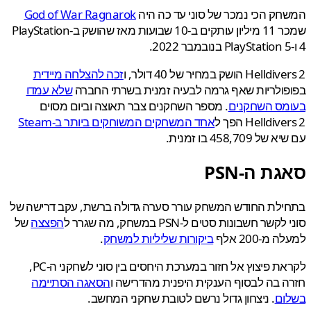
ק הכי נמכר של סוני עד כה היה
God of War Ragnarok
שמכר 11 מיליון עותקים ב-10 שבועות מאז שהושק ב-PlayStation
H הושק במחיר של 40 דולר, ו
זכה להצלחה מיידית
ולריות שאף גרמה לבעיה זמנית בשרתי החברה
שלא עמדו
מס השחקנים
. מספר השחקנים צבר תאוצה וביום מסוים
Helldiv הפך ל
אחד המשחקים המשוחקים ביותר ב-Steam
 458,709 בו זמנית.
ת ה-PSN
ילת החודש המשחק עורר סערה גדולה ברשת, עקב דרישה של
קשר חשבונות סטים ל-PSN במשחק, מה שגרר ל
הפצצה
של
מ-200 אלף
ביקורות שליליות למשחק
.
לקראת פיצוץ אל חזור במערכת היחסים בין סוני לשחקני ה-PC,
 בה לבסוף הענקית היפנית מהדרישה ו
הסאגה הסתיימה
ום
. ניצחון גדול נרשם לטובת שחקני המחשב.