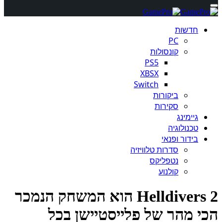
חדשות
PC
קונסולות
PS5
XBSX
Switch
ביקורות
סקירות
גיימינג
טכנולוגיה
בידור ופנאי
סדרות טלוויזיה
נטפליקס
קולנוע
Helldivers 2 הוא המשחק הנמכר
י מהר של פלייסטיישן בכל