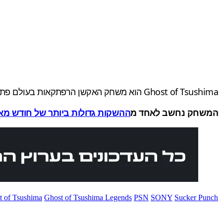
Ghost of Tsushima הוא משחק האקשן הרפתקאות בעולם פתוח שפותח על ידי סאקר פאנץ' (Sucker Punch Productions) ונחשב לאחד האקסקלוסיביים המשובחים ביותר לפלייסטיישן.
המשחק נחשב לאחד מ
ההשקות גדולות ביותר של חודש מא
t of Tsushima
Ghost of Tsushima Legends
PSN
SONY
Sucker Punch