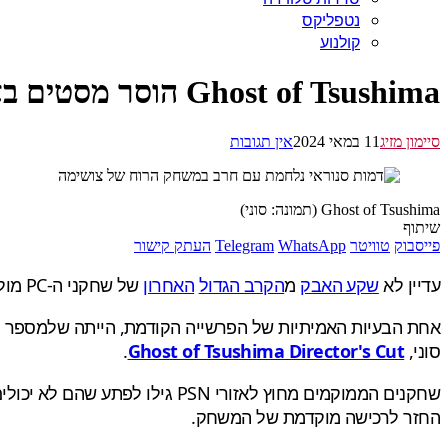
נטפליקס
קולנוע
Ghost of Tsushima הוסר מסטים באזורים ללא PSN למרות שלא צריך את זה לסינגל פלייר
סיימון מזיג
11 במאי 2024
אין תגובות
Ghost of Tsushima (תמונה: סוני)
שיתוף
פייסבוק
טוויטר
WhatsApp
Telegram
העתק קישור
עדיין לא
שקע האבק
מ
הקרב הגדול
האחרון
של שחקני ה-PC מול סוני בעניין
סוני,
Ghost of Tsushima Director's Cut
.
החזר לרכישה מוקדמת של המשחק.