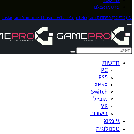
צור קשר
פרסמו אצלנו
X (טוויטר)
פייסבוק
Telegram
WhatsApp
Threads
YouTube
Instagram
חדשות
PC
PS5
XBSX
Switch
מובייל
VR
ביקורות
גיימינג
טכנולוגיה