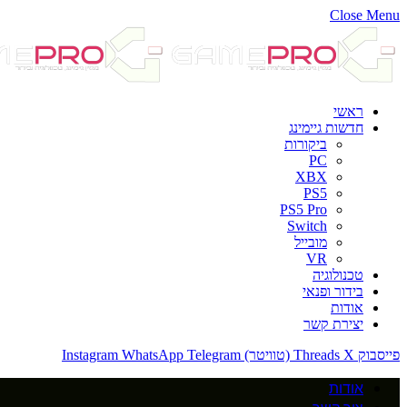
Close Menu
ראשי
חדשות גיימינג
ביקורות
PC
XBX
PS5
PS5 Pro
Switch
מובייל
VR
טכנולוגיה
בידור ופנאי
אודות
יצירת קשר
פייסבוק
X (טוויטר)
Threads
Telegram
WhatsApp
Instagram
אודות