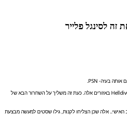
ותה בעיה- PSN.
אחת הבעיות האמיתיות של הפרשייה הקודמת, הייתה שלמספר מדינות בעולם פשוט אין גישה ל-PSN, מה שהוביל למחיקת Helldivers 2 באזורים אלה. כעת זה משליך על השחרור הבא של
וץ לאזורי PSN גילו לפתע שהם לא יכולים לקנות את המהדורה הקרובה של Ghost of Tsushima למחשב האישי.. אלה שכן הצליחו לקנות, גילו שסטים למעשה מבצעת