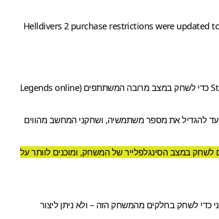
Helldivers 2 purchase restrictions were updated to
למרות שמדובר הפעם ב'התראה מראש' ורק ברכיב האונליין, שחקנים בכל זאת יצטרכו לקשר את חשבונות ה-PSN שלהם ל-Steam כדי לשחק במצב מרובה המשתתפים (Legends online
ור המשחקים המקוונים שלה עכשיו ובעתיד, נועד להגדיל את מספר משתמשיה, ושחקני המחשב מהווים
התסכול הגדול הוא של כל אותם שחקנים בכל המדינות שמחוץ לתחום ה-PSN, שפשוט רוצים לשחק במצב הסינגלפלייר של המשחק, ומוכנים לוותר על
משחק הזה דורש כעת חשבון משני כדי לשחק בחלקים מהמשחק הזה – ולא ניתן ליצור