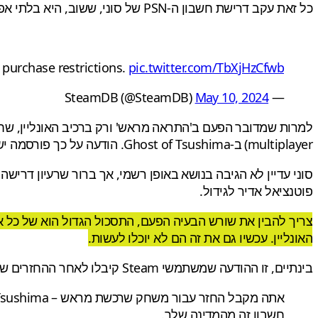
כל זאת עקב דרישת חשבון ה-PSN של סוני, ששוב, היא בלתי אפשרית באותם אזורים שבהם זו בכלל לא אופציה.
purchase restrictions.
pic.twitter.com/TbXjHzCfwb
May 10, 2024
— SteamDB (@SteamDB)
multiplayer) ב-Ghost of Tsushima. הודעה על כך פורסמה ישירות מסאקר פאנץ', עליה
פוטנציאל אדיר לגידול.
האונליין. עכשיו גם את זה הם לא יוכלו לעשות.
בינתיים, זו ההודעה שמשתמשי Steam קיבלו לאחר ההחזרים שלהם:
חשבון זה מהמדינה שלך.