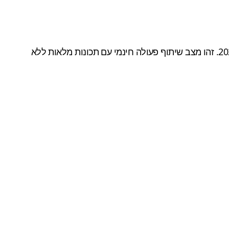
Ghost of Tsushima Legends, הוא מצב אונליין (co-op) ששוחרר כתוספת שלושה חודשים לאחר ההשקה של המשחק ביולי 2020. זהו מצב שיתוף פעולה חינמי עם תכונות מלאות ללא