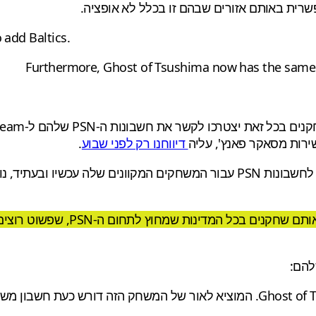
 add Baltics.
Furthermore, Ghost of Tsushima now has the same 
דיווחנו רק לפני שבוע
.
סוני עדיין לא הגיבה בנושא באופן רשמי, אך ברור שרעיון דרישה לחשבונות PSN עב
צריך להבין את שורש הבעיה הפעם, 
אתה מקבל החזר עבור משחק שרכשת מראש – Ghost of Tsushima. המוציא לאור של ה