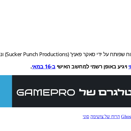
י
ויגיע באופן רשמי למחשב האישי
ב-16 במאי
.
Ghos
הרוח של צושימה
סוני