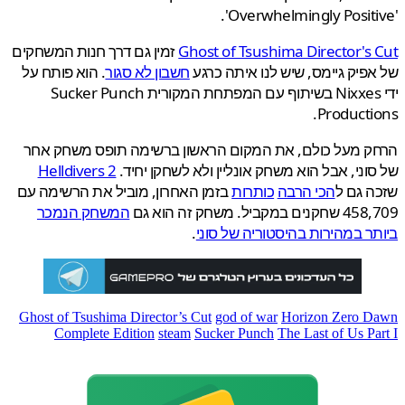
Ghost of Tsushima Director's
זמין גם דרך חנות המשחקים
פיק גיימס, שיש לנו איתה כרגע
חשבון לא סגור
. הוא פותח על
ידי Nixxes בשיתוף עם המפתחת המקורית Sucker Punch
Producti
ק מעל כולם, את המקום הראשון ברשימה תופס משחק אחר
וני, אבל הוא משחק אונליין ולא לשחקן יחיד.
Helldivers 2
 גם ל
הכי הרבה
כותרות
בזמן האחרון, מוביל את הרשימה עם
במקביל. משחק זה הוא גם
המשחק הנמכר
ר במהירות בהיסטוריה של סוני
.
Ghost of Tsushima Director’s Cut
god of war
Horizon Zero 
Complete Edition
steam
Sucker Punch
The Last of Us Pa