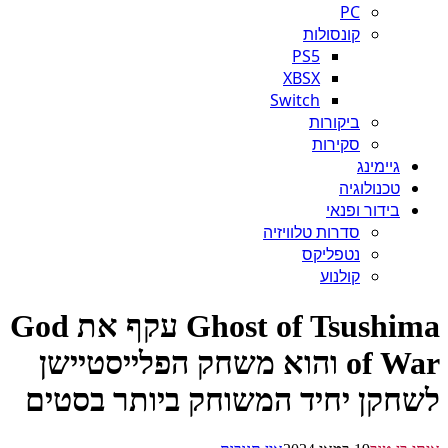
PC
קונסולות
PS5
XBSX
Switch
ביקורות
סקירות
גיימינג
טכנולוגיה
בידור ופנאי
סדרות טלוויזיה
נטפליקס
קולנוע
Ghost of Tsushima עקף את God
of War והוא משחק הפלייסטיישן
חקן יחיד המשוחק ביותר בסטים