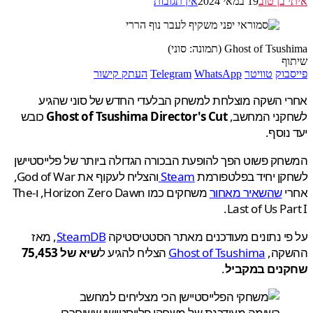
 בן טוב
19 במאי 2024
אין תגובות
Ghost of T (תמונה: סוני)
ף
בוק
טוויטר
WhatsApp
Telegram
העתק קישור
י השקה מוצלחת למשחק הבלעדי החדש של סוני שהגיע
קני המחשב,
Ghost of Tsushima Director's Cut
כובש
נוסף.
ק פשוט הפך להופעת הבכורה הגדולה ביותר של פלייסטיישן
קן יחיד בפלטפורמת
Steam
והצליח לעקוף את God of War,
י
שהשאיר מאחור
משחקים כמו Horizon Zero Dawn, ו-The
Last of Us Par
י נתונים מעודכנים מאתר הסטטיסטיקה
SteamDB
, מאז
קה,
Ghost of Tsushima
הצליח להגיע ל
שיא של 75,453
נים במקביל
.
רשימה מעודכנת של משחקי פלייסטיישן ששוחררו