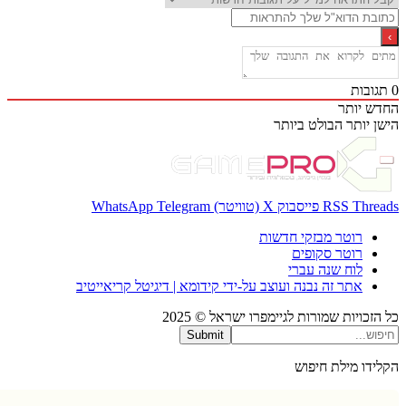
בות
 יותר
 יותר
הבולט ביותר
Thr
RSS
פייסבוק
X (טוויטר)
Telegram
WhatsApp
רוטר מבזקי חדשות
רוטר סקופים
לוח שנה עברי
אתר זה נבנה ועוצב על-ידי קידומא | דיגיטל קריאייטיב
כויות שמורות לגיימפרו ישראל © 2025
Submit
דו מילת חיפוש