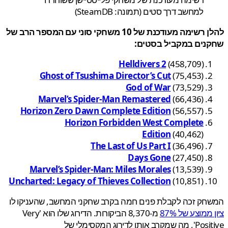
למחשב דרך סטים (תמונה: SteamDB)
להלן רשימה מעודכנת של 10 משחקי סוני עם המספר הרב של
נים במקביל בסטים:
Helldivers 2
(458,709)
Ghost of Tsushima Director’s Cut
(75,453)
God of War
(73,529)
Marvel’s Spider-Man Remastered
(66,436)
Horizon Zero
Dawn Complete Edition
(56,557)
Horizon Forbidden West Complete
Edition
(40,462)
The Last of Us Part I
(36,496)
Days Gone
(27,450)
Marvel’s Spider-Man: Miles Morales
(13,539)
Uncharted: Legacy of Thieves Collection
(10,851)
ק זכה לקבלת פנים חמה בקרב שחקני המחשב, שהעניקו לו
ממוצע של 87%
מ-8,370 הביקורות. הדירוג שלו הוא 'Very
Positive', מה שמקרב אותו לדירוג המקסימלי של