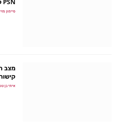
PSN למרות שלא צריך את זה לסינגל פלייר
סיימון מזיג
קישור ל
איתי בן טו