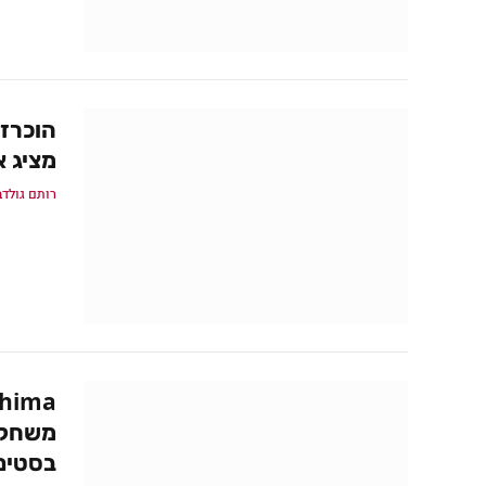
מציג 
רותם גולדב
משחק 
בסטים