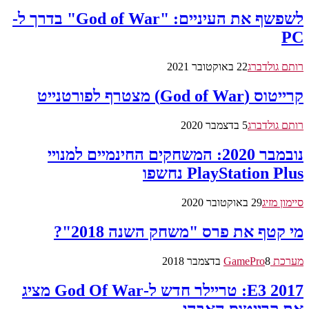
לשפשף את העיניים: "God of War" בדרך ל-
PC
רותם גולדברג
22 באוקטובר 2021
קרייטוס (God of War) מצטרף לפורטנייט
רותם גולדברג
5 בדצמבר 2020
נובמבר 2020: המשחקים החינמיים למנויי
PlayStation Plus נחשפו
סיימון מזיג
29 באוקטובר 2020
מי קטף את פרס "משחק השנה 2018"?
מערכת GamePro
8 בדצמבר 2018
E3 2017: טריילר חדש ל-God Of War מציג
את קרייטוס האבהי