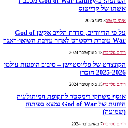
הפתעה: ב-God of War Laufey מככבת
אשתו של קרייטוס
איתי בן טוב
3 ביוני 2026
על פי הדיווחים, סדרת הלייב אקשן God of
War עוברת ריסטרט לאחר עזיבת השואו-ראנר
רותם גולדברג
18 באוקטובר 2024
הקונצרט של פלייסטיישן – סיבוב הופעות עולמי
2025-2026 הוכרז
רותם גולדברג
15 באוקטובר 2024
אוסף משחקי רימסטר לתקופת המיתולוגיה
היוונית של God of War נמצא בפיתוח
(שמועה)
רותם גולדברג
7 באוקטובר 2024