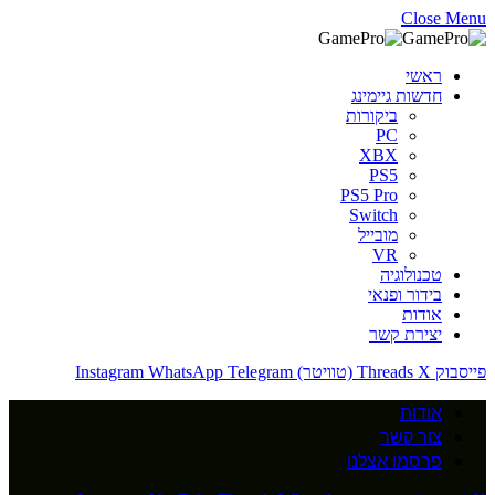
Close Menu
ראשי
חדשות גיימינג
ביקורות
PC
XBX
PS5
PS5 Pro
Switch
מובייל
VR
טכנולוגיה
בידור ופנאי
אודות
יצירת קשר
פייסבוק
X (טוויטר)
Threads
Telegram
WhatsApp
Instagram
אודות
צור קשר
פרסמו אצלנו