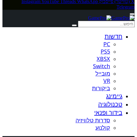
X (טוויטר)
פייסבוק
WhatsApp
Threads
YouTube
Instagram
Telegram
חדשות
PC
PS5
XBSX
Switch
מובייל
VR
ביקורות
גיימינג
טכנולוגיה
בידור ופנאי
סדרות טלוויזיה
קולנוע