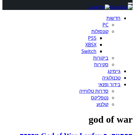
חדשות
PC
קונסולות
PS5
XBSX
Switch
ביקורות
סקירות
גיימינג
טכנולוגיה
בידור ופנאי
סדרות טלוויזיה
נטפליקס
קולנוע
god of war