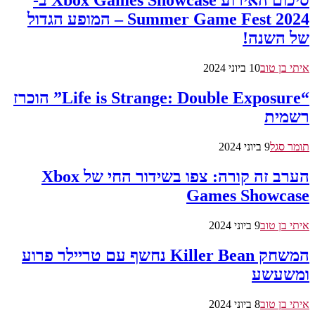
סיכום האירוע Xbox Games Showcase ב-
Summer Game Fest 2024 – המופע הגדול
של השנה!
איתי בן טוב
10 ביוני 2024
“Life is Strange: Double Exposure” הוכרז
רשמית
תומר סגל
9 ביוני 2024
הערב זה קורה: צפו בשידור החי של Xbox
Games Showcase
איתי בן טוב
9 ביוני 2024
המשחק Killer Bean נחשף עם טריילר פרוע
ומשעשע
איתי בן טוב
8 ביוני 2024