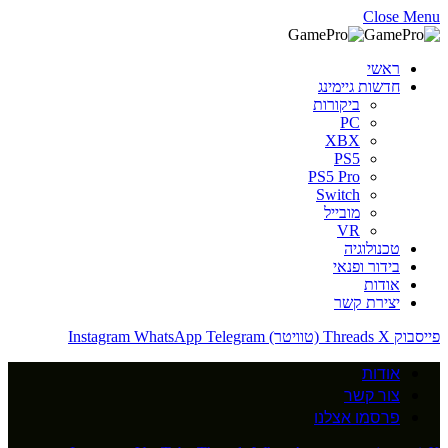
Close Menu
ראשי
חדשות גיימינג
ביקורות
PC
XBX
PS5
PS5 Pro
Switch
מובייל
VR
טכנולוגיה
בידור ופנאי
אודות
יצירת קשר
פייסבוק
X (טוויטר)
Threads
Telegram
WhatsApp
Instagram
אודות
צור קשר
פרסמו אצלנו