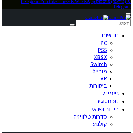
X (טוויטר)
פייסבוק
WhatsApp
Threads
YouTube
Instagram
Telegram
חדשות
PC
PS5
XBSX
Switch
מובייל
VR
ביקורות
גיימינג
טכנולוגיה
בידור ופנאי
סדרות טלוויזיה
קולנוע