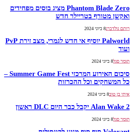
Phantom Blade Zero מציג בוסים מפחידים
ואקשן מטורף בטריילר חדש
רותם גולדברג
8 ביוני 2024
Palworld יוסיף אי חדש לגמרי, מצב זירת PvP
ועוד
תומר סגל
8 ביוני 2024
סיכום האירוע המרכזי Summer Game Fest –
כל המשחקים וכל ההכרזות
איתי בן טוב
8 ביוני 2024
Alan Wake 2 יקבל כבר היום DLC ראשון
תומר סגל
8 ביוני 2024
Valorant סוף סוף מגיע לקונסולות