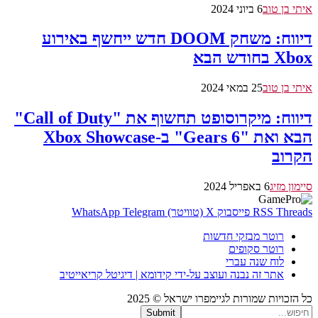
איתי בן טוב
6 ביוני 2024
דיווח: משחק DOOM חדש ייחשף באירוע
Xbox בחודש הבא
איתי בן טוב
25 במאי 2024
דיווח: מיקרוסופט תחשוף את "Call of Duty"
הבא ואת "Gears 6" ב-Xbox Showcase
הקרוב
סיימון מזיג
6 באפריל 2024
Threads
RSS
פייסבוק
X (טוויטר)
Telegram
WhatsApp
רוטר מבזקי חדשות
רוטר סקופים
לוח שנה עברי
אתר זה נבנה ועוצב על-ידי קידומא | דיגיטל קריאייטיב
כל הזכויות שמורות לגיימפרו ישראל © 2025
Submit