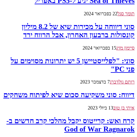
Sea of Thieves יגיע ל-PS5 באפריל
תומר סגל
22 בפברואר 2024
סוני דיווחה על מכירות שיא של 8.2 מיליון
קונסולות ברבעון האחרון, אבל הרווח ירד
סיימון מזיג
15 בפברואר 2024
סוני: "לפלייסטיישן 5 יש יתרונות מסוימים על
פני PC"
רותם גולדברג
7 בדצמבר 2023
דיווח: סוני משקיעה סכום שיא לפיתוח משחקים
איתי בן טוב
13 ביולי 2023
קרח ואש: קרייטוס יקבל מהלכי קרב חדשים ב-
God of War Ragnarok