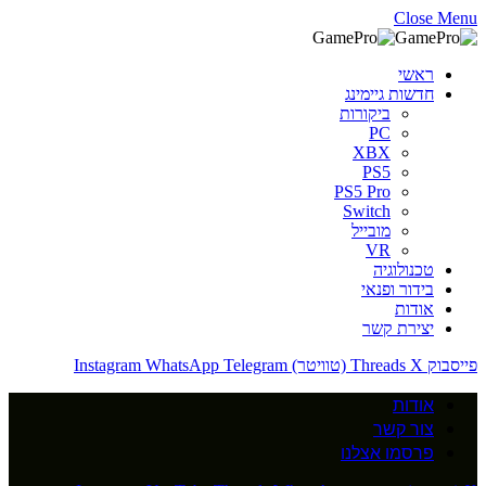
Close Menu
ראשי
חדשות גיימינג
ביקורות
PC
XBX
PS5
PS5 Pro
Switch
מובייל
VR
טכנולוגיה
בידור ופנאי
אודות
יצירת קשר
פייסבוק
X (טוויטר)
Threads
Telegram
WhatsApp
Instagram
אודות
צור קשר
פרסמו אצלנו