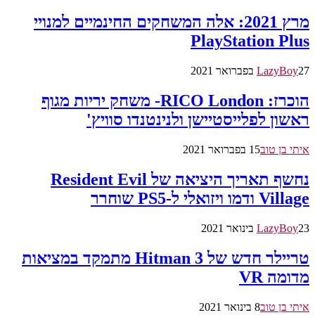
מרץ 2021: אלה המשחקים החינמיים למנויי
PlayStation Plus
27 בפברואר 2021
LazyBoy
הוכרז: RICO London- משחק יריות מגוף
ראשון לפלייסטיישן ולנינטנדו סוויץ'
איתי בן טוב
15 בפברואר 2021
נחשף תאריך היציאה של Resident Evil
Village ודמו ויזואלי ל-PS5 שוחרר
23 בינואר 2021
LazyBoy
טריילר חדש של Hitman 3 מתמקד במציאות
מדומה VR
איתי בן טוב
8 בינואר 2021