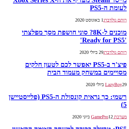
מייסד Steam מעדיף את ה-Xbox Series X
לעומת ה-PS5
רותם גולדברג
1 באוגוסט 2020
מוכנים ל-8K? סוני חושפת מסך מפלצתי
'Ready for PS5'
רותם גולדברג
29 ביולי 2020
פיצ'ר ב-PS5 יאפשר לכם לטעון חלקים
מסויימים במשחק מעמוד הבית
29 ביולי 2020
LazyBoy
רשמי: כך נראית קונסולת ה-PS5 (פלייסטיישן
5)
מערכת GamePro
12 ביוני 2020
PS5: טריילר בכורה למשחק האימה הראשון