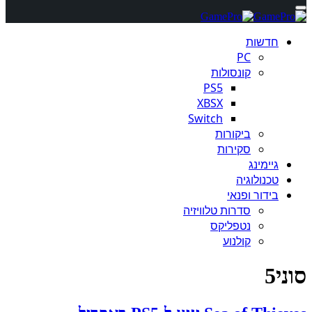
חדשות
PC
קונסולות
PS5
XBSX
Switch
ביקורות
סקירות
גיימינג
טכנולוגיה
בידור ופנאי
סדרות טלוויזיה
נטפליקס
קולנוע
סוני5