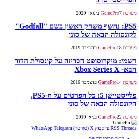
מערכת GamePro
7 בינואר 2020
PS5: נחשף משחק ראשון בשם "Godfall"
לקונסולה הבאה של סוני
מערכת GamePro
18 בדצמבר 2019
רשמי: מיקרוסופט הכריזה על קונסולת הדור
הבא- Xbox Series X
מערכת GamePro
14 בדצמבר 2019
פלייסטיישן 5: כל הפרטים על ה-PS5,
הקונסולה הבאה של סוני
מערכת GamePro
22 במאי 2019
Threads
RSS
פייסבוק
X (טוויטר)
Telegram
WhatsApp
רוטר מבזקי חדשות