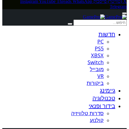
X (טוויטר)
פייסבוק
WhatsApp
Threads
YouTube
Instagram
Telegram
חדשות
PC
PS5
XBSX
Switch
מובייל
VR
ביקורות
גיימינג
טכנולוגיה
בידור ופנאי
סדרות טלוויזיה
קולנוע