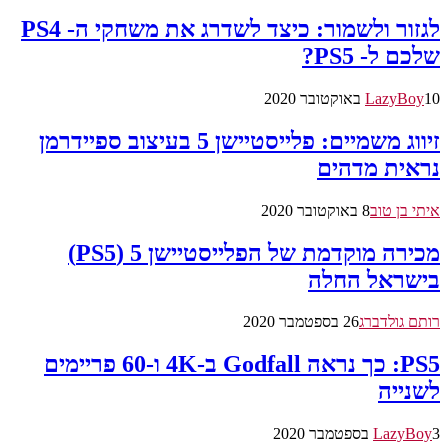
לגזור ולשמור: כיצד לשדרג את משחקי ה- PS4
שלכם ל- PS5?
10 באוקטובר 2020
LazyBoy
זיווג משמיים: פלייסטיישן 5 בעיצוב ספיידרמן
נראית מדהים
איתי בן טוב
8 באוקטובר 2020
מכירה מוקדמת של הפלייסטיישן 5 (PS5)
בישראל החלה
רותם גולדברג
26 בספטמבר 2020
PS5: כך נראה Godfall ב-4K ו-60 פריימים
לשנייה
3 בספטמבר 2020
LazyBoy