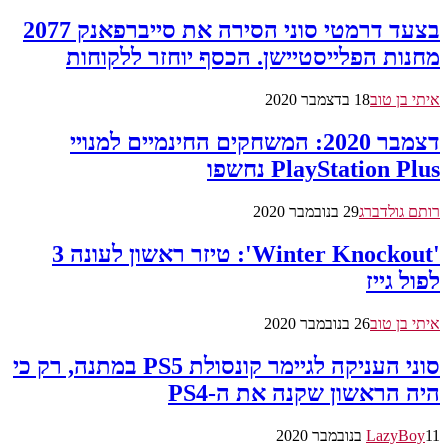
בצעד דרמטי סוני הסירה את סייברפאנק 2077
מחנות הפלייסטיישן. הכסף יוחזר ללקוחות
איתי בן טוב
18 בדצמבר 2020
דצמבר 2020: המשחקים החינמיים למנויי
PlayStation Plus נחשפו
רותם גולדברג
29 בנובמבר 2020
'Winter Knockout': טיזר ראשון לעונה 3
לפול גייז
איתי בן טוב
26 בנובמבר 2020
סוני העניקה לגיימר קונסולת PS5 במתנה, רק כי
היה הראשון שקנה את ה-PS4
11 בנובמבר 2020
LazyBoy