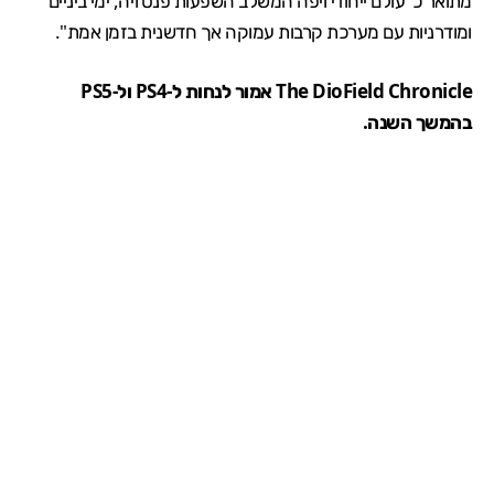
מתואר כ"עולם ייחודי ויפה המשלב השפעות פנטזיה, ימי ביניים
ומודרניות עם מערכת קרבות עמוקה אך חדשנית בזמן אמת".
The DioField Chronicle אמור לנחות ל-PS4 ול-PS5
בהמשך השנה.