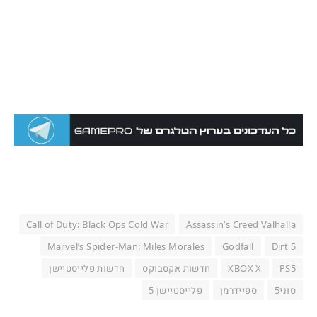
Call of Duty: Black Ops Cold War
Assassin’s Creed Valhalla
Marvel’s Spider-Man: Miles Morales
Godfall
Dirt 5
PS5
XBOX X
חדשות אקסבוקס
חדשות פלייסטיישן
סוני5
ספיידרמן
פלייסטיישן 5