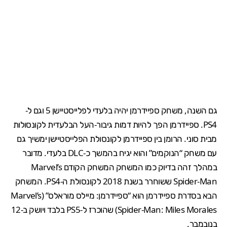
גם השנה, משחק ספיידרמן יהיה בלעדי ל
פלייסטיישן 5
וגם ל-
PS4
.
ספיידרמן
הפך להיות דמות גיבור-העל הבלעדית לקונסולות
מבית סוני. הרומן בין ספיידרמן לקונסולת הפלייסטיישן ימשיך גם
עם
משחק “הנוקמים”
והוא יגיח בהמשך כ-DLC בלעדי. מדובר
במהלך זהה בדיוק כמו המשחק המשחק הקודם Marvel’s
Spider-Man ששוחרר בשנת 2018 לקונסולת ה-PS4. המשחק
הבא בסדרת ספיידרמן הוא “
ספיידרמן: מיילס מוראלס
” (Marvel’s
Spider-Man: Miles Morales) שהוכרז ל-
PS5
בלבד ויושק ב-12
בנובמבר.