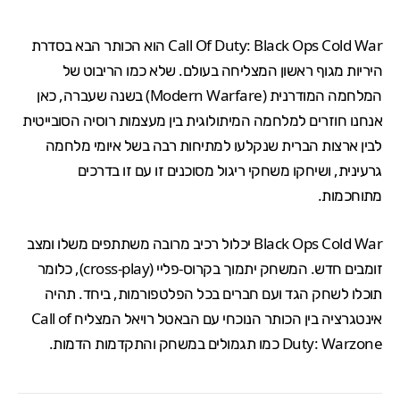
Call Of Duty: Black Ops Cold War
הוא הכותר הבא בסדרת
היריות מגוף ראשון המצליחה בעולם. שלא כמו הריבוט של
המלחמה המודרנית (
Modern Warfare
) בשנה שעברה, כאן
אנחנו חוזרים למלחמה המיתולוגית בין מעצמות רוסיה הסובייטית
לבין ארצות הברית שנקלעו למתיחות רבה בשל איומי מלחמה
גרעינית, ושיחקו משחקי ריגול מסוכנים זו עם זו בדרכים
מתוחכמות.
Black Ops Cold War
יכלול רכיב מרובה משתתפים משלו ומצב
זומבים חדש. המשחק יתמוך בקרוס-פליי (cross-play), כלומר
תוכלו לשחק הגד ועם חברים בכל הפלטפורמות, ביחד. תהיה
אינטגרציה בין הכותר הנוכחי עם ה
באטל רויאל
המצליח
Call of
Duty: Warzone
כמו תגמולים במשחק והתקדמות הדמות.