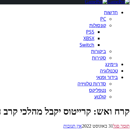
חדשות
PC
קונסולות
PS5
XBSX
Switch
ביקורות
סקירות
גיימינג
טכנולוגיה
בידור ופנאי
סדרות טלוויזיה
נטפליקס
קולנוע
קרח ואש: קרייטוס יקבל מהלכי קרב חדשים ב-agnarok
תומר סגל
31 באוגוסט 2022
אין תגובות