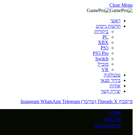
Close Menu
ראשי
חדשות גיימינג
ביקורות
PC
XBX
PS5
PS5 Pro
Switch
מובייל
VR
טכנולוגיה
בידור ופנאי
אודות
יצירת קשר
פייסבוק
X (טוויטר)
Threads
Telegram
WhatsApp
Instagram
אודות
צור קשר
פרסמו אצלנו