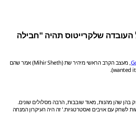
מה פרטים גדולים על הלחימה ב God of War Ragnarok, כולל העובדה שלקרייטוס תהיה "חבילה
G
, מעצב הקרב הראשי מיהיר שת (Mihir Sheth) אמר שהם
ק בהן שהן מהנות, מאוד שובבות, הרבה מסלולים שונים.
שות לשחק עם אויבים ואסטרטגיות.' זה היה העיקרון המנחה