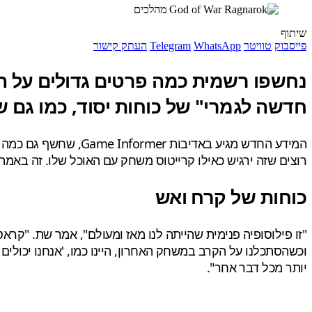
שיתוף
פייסבוק
טוויטר
WhatsApp
Telegram
העתק קישור
חדשה לגמרי" של כוחות יסוד, כמו גם ש
המידע החדש מגיע באדיבות Game Informer, שחשף גם כמה צילומי מסך חדשים. בשיחה על הקרב של
רוצים שזה ירגיש כאילו קרייטוס משחק עם האוכל שלו. זה באמת מה שהוא אמר (ratos is playing with his food
כוחות של קרח ואש
"זו פילוסופיה פנימית שהייתה לנו מאז ומעולם", אמר שת. "קרא
וכשהסתכלנו על הקרב במשחק האחרון, היינו כמו, 'אנחנו יכולים 
יותר מכל דבר אחר".