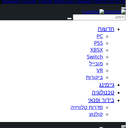
X (טוויטר)
פייסבוק
Telegram
WhatsApp
Threads
YouTube
Instagram
חדשות
PC
PS5
XBSX
Switch
מובייל
VR
ביקורות
גיימינג
טכנולוגיה
בידור ופנאי
סדרות טלוויזיה
קולנוע