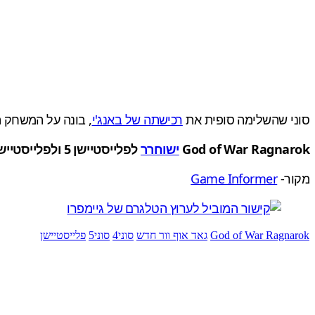
סוני שהשלימה סופית את
רכישתה של באנג'י
, בונה על המשחק ה
God of War Ragnarok
ישוחרר
לפלייסטיישן 5 ולפלייסטיישן 4 (
מקור-
Game Informer
God of War Ragnarok
גאד אוף וור חדש
סוני4
סוני5
פלייסטיישן