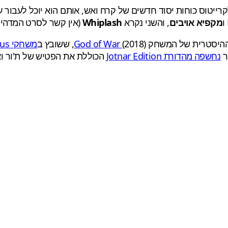
החדשות ב-God of War Ragnarök מעניקה לקרייטוס כוחות יסוד חדשים של קרח ואש, אותם
ו
מקפיא אויבים
, והשני נקרא
Whiplash
(אין קשר לסרט המדהים,
 ההיסטרית של המשחק
(2018), ששובץ ב
God of War
משחקי PS Plus החינמיים לחודש יוני
ר
נחשפה מהדורת Jotnar Edition
הכוללת את הפטיש של ת'ור וא