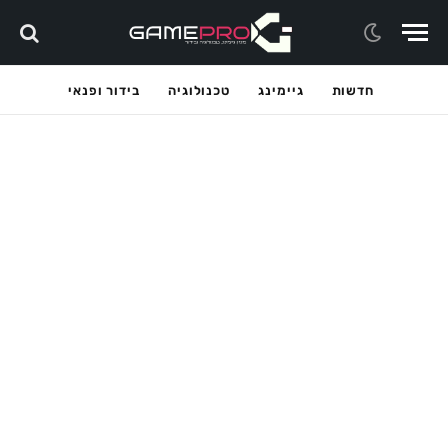
חדשות
גיימינג
טכנולוגיה
בידור ופנאי
גיימינג
טריילר ההשקה של Halo: Campaign Evolved