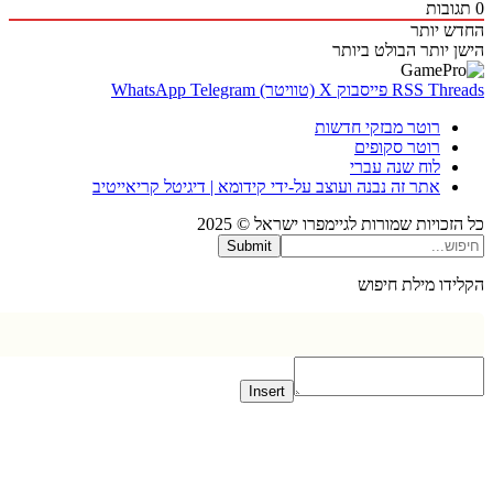
בות
 יותר
 יותר
הבולט ביותר
Thr
RSS
פייסבוק
X (טוויטר)
Telegram
WhatsApp
רוטר מבזקי חדשות
רוטר סקופים
לוח שנה עברי
אתר זה נבנה ועוצב על-ידי קידומא | דיגיטל קריאייטיב
כויות שמורות לגיימפרו ישראל © 2025
Submit
דו מילת חיפוש
Insert