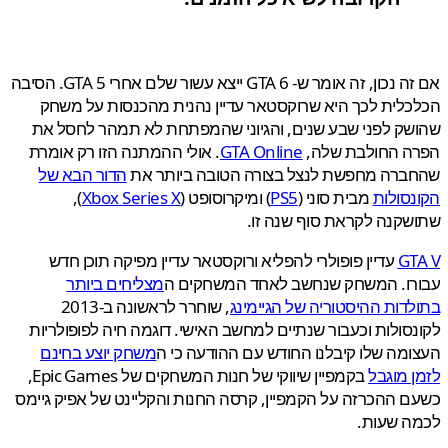
אם זה נכון, זה אומר ש- GTA 6 ייצא עשור שלם אחרי GTA 5. הסיבה
לית לכך היא שרוקסטאר עדיין נהנית מהכנסות על משחק
ק לפני שבע שנים, והגיוני שהמפתחת לא תמהר לחסל את
ה החולבת שלה,
GTA Online
. אולי ההמתנה הזו רק אומרת
ברה מחפשת לנצל בצורה הטובה ביותר את
הדור הבא של
סולות
מבית סוני (
PS5
) ומיקרוסופט (
Xbox Series X
),
קנה לקראת סוף שנה זו.
GT
עדיין פופולרי להפליא ורוקסטאר עדיין מפיקה תוכן חדש
רו. המשחק שנחשב לאחד המשחקים ה
מצליחים ביותר
דות ההיסטוריה של הגיימינג
, שוחרר לראשונה ב-2013
סולות וכעבור שנתיים למחשב האישי. דוגמה חיה לפופולריות
מה שלו קיבלנו החודש עם ההודעה כי ה
משחק יוצע בחינם
 מוגבל
בקמפיין שיווקי של חנות המשחקים של Epic Games,
 ההכרזה על הקמפיין, קרסה החנות והקליינט של אפיק גיימס
ה שעות.