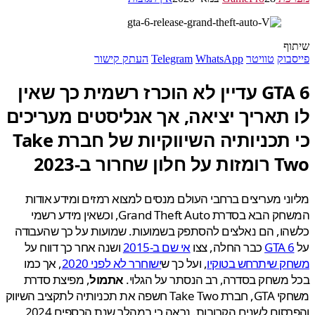
ף
בוק
טוויטר
WhatsApp
Telegram
העתק קישור
GTA 6 עדיין לא הוכרז רשמית כך שאין
 תאריך יציאה, אך אנליסטים מעריכים
כי תכניותיה השיווקיות של חברת Take
לון שחרור ב-2023
ני מעריצים ברחבי העולם מנסים למצוא רמזים ומידע אודות
המשחק הבא בסדרת Grand Theft Auto, וכשאין מידע רשמי
ו, הם נאלצים להסתפק בשמועות. שמועות על כך שהעבודה
GTA 
כבר החלה, צצו
אי שם ב-2015
ושנה אחר כך דווח על
ק שיתרחש בטוקיו
, ועל כך ש
ישוחרר לא לפני 2020
, אך כמו
משחק בסדרה, רב הנסתר על הגלוי.
אתמול
, מפיצת סדרת
משחקי GTA, חברת Take Two חשפה את תכניותיה לתקציב השיווק
והפרסום לשנים הקרובות. נראה כי במהלך שנת הכספים 2024,