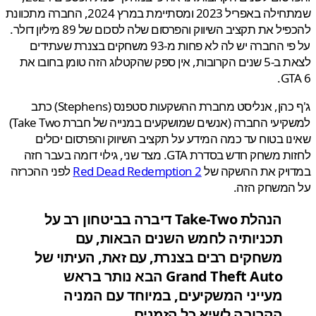
שמתחילה באפריל 2023 ומסתיימת במרץ 2024, החברה מתכוונת
להכפיל את תקציב השיווק והפרסום שלה לסכום של 89 מיליון דולר.
על פי החברה יש לה לא פחות מ-93 משחקים בצנרת שעתידים
לצאת ב-5 שנים הקרובות, אין ספק שהקטלוג הזה טומן בחובו את
GT
ג'ף כהן, אנליסט מחברת ההשקעות סטפנס (Stephens) כתב
למשקיעי החברה (אנשים שמושקעים במנייה של חברת Take Two)
ו בטוח עד כמה המידע על תקציב השיווק והפרסום יכולים
לחזות משחק חדש בסדרת GTA. מצד שני, גילוי דומה בעבר חזה
ויק את ההשקה של
Red Dead Redemption 2
לפני ההכרזה
המשחק הזה.
הנהלת Take-Two דיברה בביטחון רב על
תכניותיה לחמש השנים הבאות, עם
משחקים רבים בצנרת, עם זאת, העיתוי של
Grand Theft Auto הבא נותר בראש
מעייני המשקיעים, במיוחד עם המניה
הקרובה לשיא כל הזמנים.