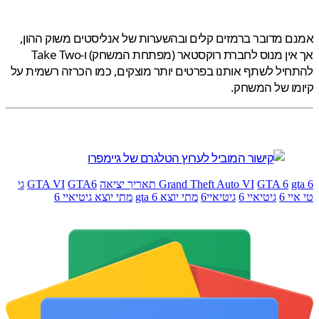
 מדובר ברמזים קלים ובהשערות של אנליסטים משוק ההון,
אך אין מנוס לחברת רוקסטאר (מפתחת המשחק) ו-Take Two
יל לשתף אותנו בפרטים יותר מוצקים, כמו הכרזה רשמית על
ו של המשחק.
יאה
GTA 6
Grand Theft Auto VI
GTA6
GTA VI
גי
י 6
גיטיאיי 6
גיטיאיי6
מתי יוצא gta 6
מתי יוצא גיטיאיי 6