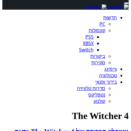
חדשות
PC
קונסולות
PS5
XBSX
Switch
ביקורות
סקירות
גיימינג
טכנולוגיה
בידור ופנאי
סדרות טלוויזיה
נטפליקס
קולנוע
The Witcher 4