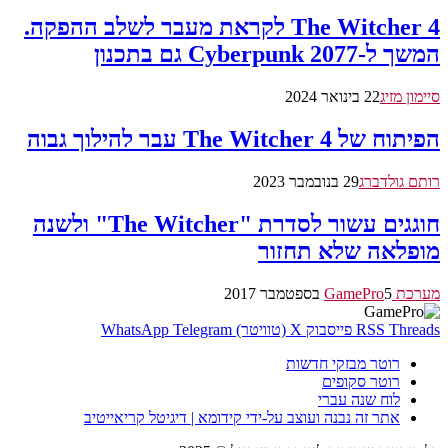
The Witcher 4 לקראת מעבר לשלב ההפקה.
המשך ל-Cyberpunk 2077 גם בתכנון
סיימון מזיג
22 בינואר 2024
הפיתוח של The Witcher 4 עבר להילוך גבוה
רותם גולדברג
29 בנובמבר 2023
חוגגים עשור לסדרת "The Witcher" ולשנה
מופלאה שלא תחזור
מערכת GamePro
5 בספטמבר 2017
Threads
RSS
פייסבוק
X (טוויטר)
Telegram
WhatsApp
רוטר מבזקי חדשות
רוטר סקופים
לוח שנה עברי
אתר זה נבנה ועוצב על-ידי קידומא | דיגיטל קריאייטיב