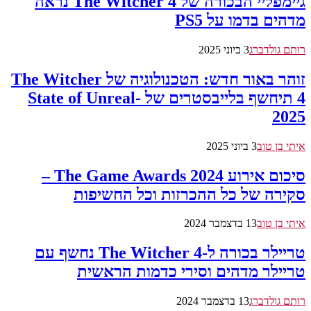
גיימפליי הבכורה של The Witcher 4 נראה
מדהים בדמו על PS5
רותם גולדברג
3 ביוני 2025
זוהר באור חדש: הטכנולוגיה של The Witcher
4 תיחשף בלייבסטרים של -State of Unreal
2025
איתי בן טוב
3 ביוני 2025
סיכום אירוע The Game Awards 2024 –
סקירה של כל ההכרזות וכל החשיפות
איתי בן טוב
13 בדצמבר 2024
טריילר בכורה ל-The Witcher 4 נחשף עם
טריילר מדהים וסירי כדמות הראשית
רותם גולדברג
13 בדצמבר 2024