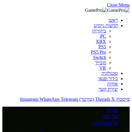
Close Menu
ראשי
חדשות גיימינג
ביקורות
PC
XBX
PS5
PS5 Pro
Switch
מובייל
VR
טכנולוגיה
בידור ופנאי
אודות
יצירת קשר
פייסבוק
X (טוויטר)
Threads
Telegram
WhatsApp
Instagram
אודות
צור קשר
פרסמו אצלנו