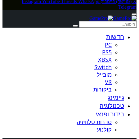
X (טוויטר)
פייסבוק
WhatsApp
Threads
YouTube
Instagram
Telegram
חדשות
PC
PS5
XBSX
Switch
מובייל
VR
ביקורות
גיימינג
טכנולוגיה
בידור ופנאי
סדרות טלוויזיה
קולנוע