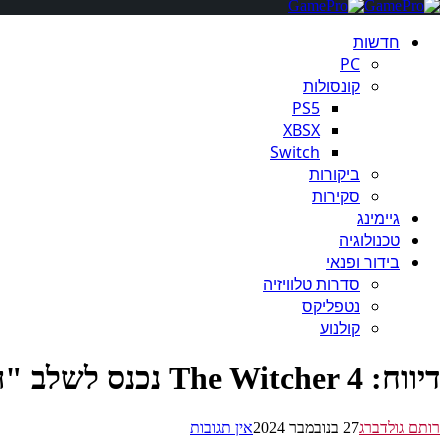
חדשות
PC
קונסולות
PS5
XBSX
Switch
ביקורות
סקירות
גיימינג
טכנולוגיה
בידור ופנאי
סדרות טלוויזיה
נטפליקס
קולנוע
דיווח: The Witcher 4 נכנס לשלב "העיקרי והאינטנסיבי ביותר של הפיתוח"
רותם גולדברג
27 בנובמבר 2024
אין תגובות