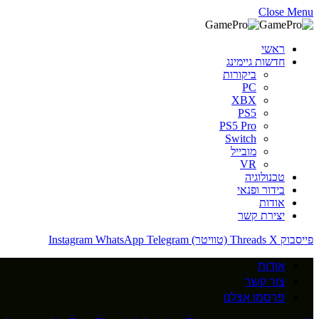
Close Menu
ראשי
חדשות גיימינג
ביקורות
PC
XBX
PS5
PS5 Pro
Switch
מובייל
VR
טכנולוגיה
בידור ופנאי
אודות
יצירת קשר
פייסבוק
X (טוויטר)
Threads
Telegram
WhatsApp
Instagram
אודות
צור קשר
פרסמו אצלנו