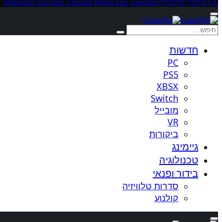
X (טוויטר)
פייסבוק
Telegram
WhatsApp
Threads
YouTube
Instagram
חדשות
PC
PS5
XBSX
Switch
מובייל
VR
ביקורות
גיימינג
טכנולוגיה
בידור ופנאי
סדרות טלוויזיה
קולנוע