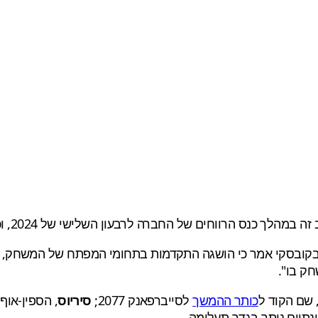
 לרבעון השלישי של 2024, וכינה אותו "שלב הפיתוח העיקרי והאינטנסיבי ביותר".
קובסקי אמר כי הושגה התקדמות בתחומי המפתח של המשחק, "כו
חק בו".
 שם הקוד ל
כותר ההמשך
לסייברפאנק 2077;
סיריוס
, הספין-אוף של "