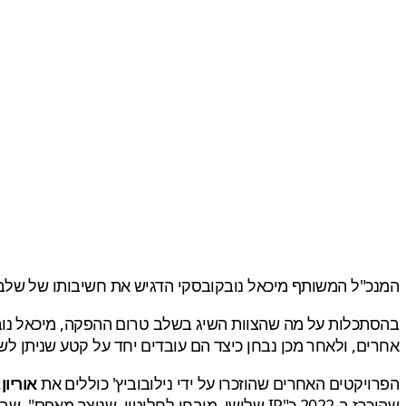
המנכ"ל המשותף מיכאל נובקובסקי הדגיש את חשיבותו של שלב זה במהלך כנס הרווחים של החברה
בהסתכלות על מה שהצוות השיג בשלב טרום ההפקה, מיכאל נוב
אחרים, ולאחר מכן נבחן כיצד הם עובדים יחד על קטע שניתן לש
הפרויקטים האחרים שהוזכרו על ידי נילובוביץ' כוללים את
אוריון
,
שהוכרז ב-2022 כ"IP שלישי, מובחן לחלוטין, שנוצר מאפס", שבינתיים נותר בגדר תעלומה.