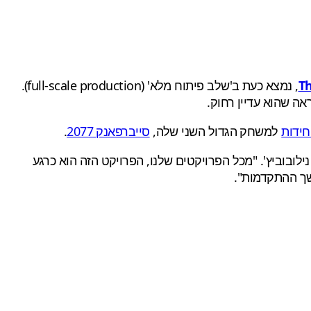
Th
, נמצא כעת ב'שלב פיתוח מלא' (full-scale production).
ה שהוא עדיין רחוק.
למשחק הגדול השני שלה,
סייברפאנק 2077
.
ני מספר שבועות [פולאריס] עברה לייצור בקנה מידה מלא", אמר סמנכ"ל הכספים של CD Projekt, פיוטר נילובוביץ'. "מכל הפרויקטים שלנו, הפרויקט הזה הוא כרגע
שך ההתקדמות".