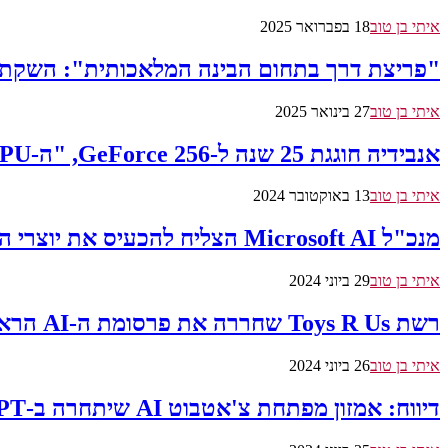
איתי בן טוב
18 בפברואר 2025
"פריצת דרך בתחום הבינה המלאכותית": השקת DeepSeek מרעידה את תעשיית ה-I
איתי בן טוב
27 בינואר 2025
אנבידיה חוגגת 25 שנה ל-GeForce 256, "ה-GPU הראשון בעולם" אשר סלל את הדרך למהפכת ה-AI
איתי בן טוב
13 באוקטובר 2024
מנכ"ל Microsoft AI הצליח להכעיס את יוצרי התוכן
איתי בן טוב
29 ביוני 2024
רשת Toys R Us שחררה את פרסומת ה-AI הראשונה אי פעם
איתי בן טוב
26 ביוני 2024
דיווח: אמזון מפתחת צ'אטבוט AI שיתחרה ב-ChatGPT