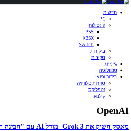
חדשות
PC
קונסולות
PS5
XBSX
Switch
ביקורות
סקירות
גיימינג
טכנולוגיה
בידור ופנאי
סדרות טלוויזיה
נטפליקס
קולנוע
OpenAI
מאסק השיק את Grok 3 -מודל AI עם "הבינה המלאכותית החכמה בעולם"