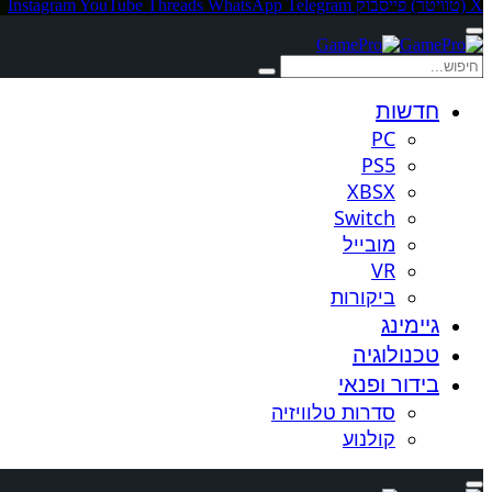
X (טוויטר)
פייסבוק
Telegram
WhatsApp
Threads
YouTube
Instagram
חדשות
PC
PS5
XBSX
Switch
מובייל
VR
ביקורות
גיימינג
טכנולוגיה
בידור ופנאי
סדרות טלוויזיה
קולנוע