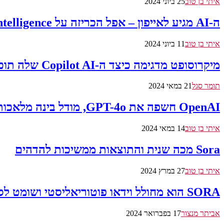
איתי בן טוב
25 ביוני 2024
ה-AI מגיע לאייפון – אפל הכריזה על Apple Intelligence
איתי בן טוב
11 ביוני 2024
מיקרוסופט מדגימה כיצד ה-Copilot AI שלה תוכל לתת עצות לשחקנים בזמן אמת
תומר סגל
21 במאי 2024
OpenAI חשפה את GPT-4o, מודל בינה מלאכותית חדש
איתי בן טוב
14 במאי 2024
Sora מכה שנית והתוצאות ממשיכות להדהים
איתי בן טוב
27 במרץ 2024
SORA הוא מחולל וידאו פוטוריאליסטי ושומט לסתות של OpenAI
אביתר מנצור
17 בפברואר 2024