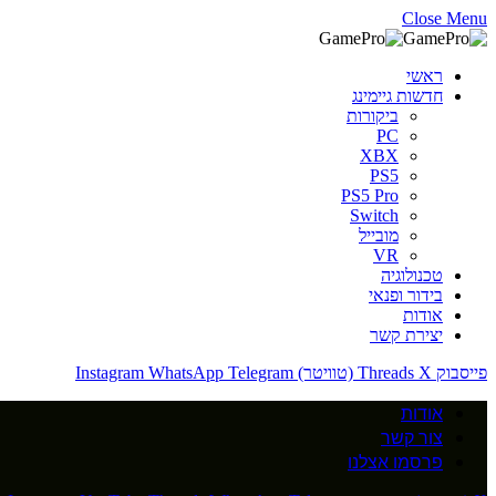
Close Menu
ראשי
חדשות גיימינג
ביקורות
PC
XBX
PS5
PS5 Pro
Switch
מובייל
VR
טכנולוגיה
בידור ופנאי
אודות
יצירת קשר
פייסבוק
X (טוויטר)
Threads
Telegram
WhatsApp
Instagram
אודות
צור קשר
פרסמו אצלנו