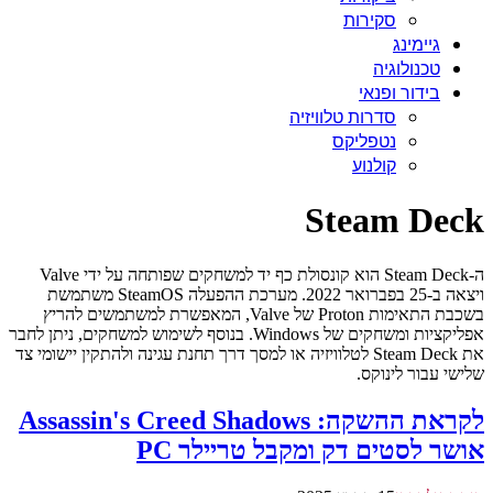
סקירות
גיימינג
טכנולוגיה
בידור ופנאי
סדרות טלוויזיה
נטפליקס
קולנוע
Steam Deck
ה-Steam Deck הוא קונסולת כף יד למשחקים שפותחה על ידי Valve
ויצאה ב-25 בפברואר 2022. מערכת ההפעלה SteamOS משתמשת
בשכבת התאימות Proton של Valve, המאפשרת למשתמשים להריץ
אפליקציות ומשחקים של Windows. בנוסף לשימוש למשחקים, ניתן לחבר
את Steam Deck לטלוויזיה או למסך דרך תחנת עגינה ולהתקין יישומי צד
שלישי עבור לינוקס.
לקראת ההשקה: Assassin's Creed Shadows
אושר לסטים דק ומקבל טריילר PC