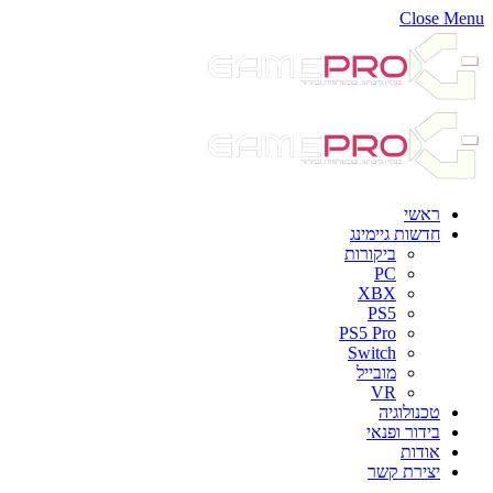
Close Menu
ראשי
חדשות גיימינג
ביקורות
PC
XBX
PS5
PS5 Pro
Switch
מובייל
VR
טכנולוגיה
בידור ופנאי
אודות
יצירת קשר