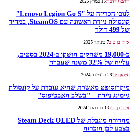
רותם גולדברג
15 במרץ 2025
לנובו הכריזה על "Lenovo Legion Go S"
קונסולה ניידת ראשונה עם SteamOS, במחיר
של 499 דולר
איתי בן טוב
7 בינואר 2025
כ-19,000 משחקים הושקו ב-2024 בסטים,
עלייה של 32% משנה שעברה
סיימון מזיג
28 בדצמבר 2024
מיקרוסופט מאשרת שהיא עובדת על קונסולת
גיימינג ניידת – "בשלב האבטיפוס"
איתי בן טוב
13 בנובמבר 2024
מהדורה מוגבלת של Steam Deck OLED
בצבע לבן הוכרזה