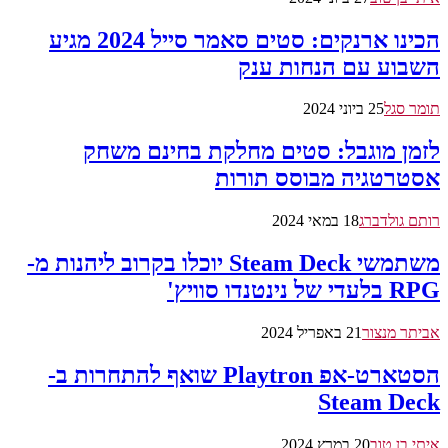
הכינו ארנקים: סטים סאמר סייל 2024 מגיע
השבוע עם הנחות ענק
תומר סגל
25 ביוני 2024
לזמן מוגבל: סטים מחלקת בחינם משחק
אסטרטגיה מבוסס תורות
רותם גולדברג
18 במאי 2024
משתמשי Steam Deck יוכלו בקרוב ליהנות מ-
RPG בלעדי של נינטנדו סוויץ'
אביתר מנצור
21 באפריל 2024
הסטארט-אפ Playtron שואף להתחרות ב-
Steam Deck
איתי בן טוב
20 במרץ 2024