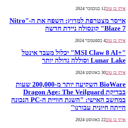
איתי בן טוב
12 בנובמבר 2024
אייסר מצטרפת למרוץ: חשפה את ה-"Nitro
Blaze 7" קונסולה ניידת חדשה
איתי בן טוב
4 בספטמבר 2024
"+MSI Claw 8 AI" יכלול מעבד אינטל
Lunar Lake וסוללה גדולה יותר
איתי בן טוב
30 באוגוסט 2024
BioWare השקיעה יותר מ-200,000 שעות
בבדיקת Dragon Age: The Veilguard
במחשב האישי: "השגת חוויית ה-PC הנכונה
הייתה חיונית עבורנו"
איתי בן טוב
22 באוגוסט 2024