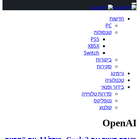
חדשות
PC
קונסולות
PS5
XBSX
Switch
ביקורות
סקירות
גיימינג
טכנולוגיה
בידור ופנאי
סדרות טלוויזיה
נטפליקס
קולנוע
OpenAI