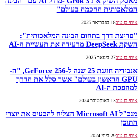
מאסק השיק את Grok 3 -מודל AI עם "הבינה
המלאכותית החכמה בעולם"
איתי בן טוב
18 בפברואר 2025
"פריצת דרך בתחום הבינה המלאכותית":
השקת DeepSeek מרעידה את תעשיית ה-AI
איתי בן טוב
27 בינואר 2025
אנבידיה חוגגת 25 שנה ל-GeForce 256, "ה-
GPU הראשון בעולם" אשר סלל את הדרך
למהפכת ה-AI
איתי בן טוב
13 באוקטובר 2024
מנכ"ל Microsoft AI הצליח להכעיס את יוצרי
התוכן
איתי בן טוב
29 ביוני 2024