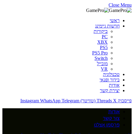
Close Menu
ראשי
חדשות גיימינג
ביקורות
PC
XBX
PS5
PS5 Pro
Switch
מובייל
VR
טכנולוגיה
בידור ופנאי
אודות
יצירת קשר
פייסבוק
X (טוויטר)
Threads
Telegram
WhatsApp
Instagram
אודות
צור קשר
פרסמו אצלנו