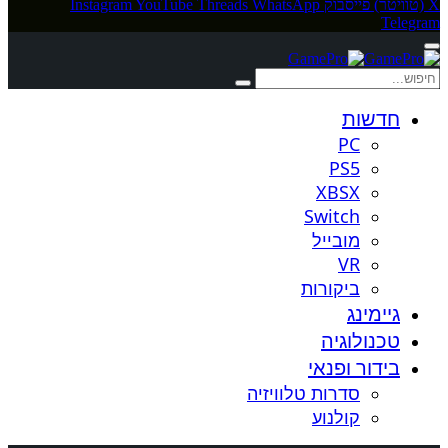
X (טוויטר)
פייסבוק
WhatsApp
Threads
YouTube
Instagram
Telegram
חדשות
PC
PS5
XBSX
Switch
מובייל
VR
ביקורות
גיימינג
טכנולוגיה
בידור ופנאי
סדרות טלוויזיה
קולנוע