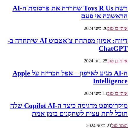
רשת Toys R Us שחררה את פרסומת ה-AI
הראשונה אי פעם
איתי בן טוב
26 ביוני 2024
דיווח: אמזון מפתחת צ'אטבוט AI שיתחרה ב-
ChatGPT
איתי בן טוב
25 ביוני 2024
ה-AI מגיע לאייפון – אפל הכריזה על Apple
Intelligence
איתי בן טוב
11 ביוני 2024
מיקרוסופט מדגימה כיצד ה-Copilot AI שלה
תוכל לתת עצות לשחקנים בזמן אמת
תומר סגל
21 במאי 2024