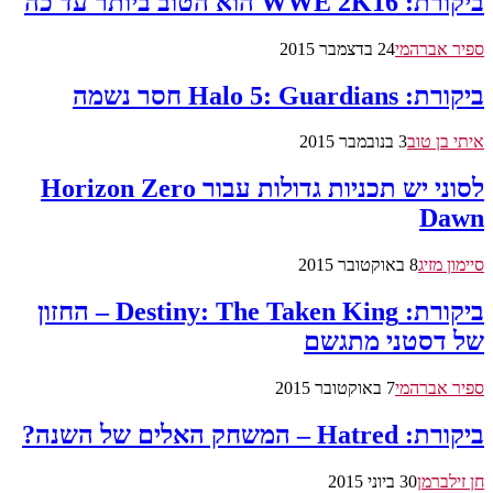
ביקורת: WWE 2K16 הוא הטוב ביותר עד כה
ספיר אברהמי
24 בדצמבר 2015
ביקורת: Halo 5: Guardians חסר נשמה
איתי בן טוב
3 בנובמבר 2015
לסוני יש תכניות גדולות עבור Horizon Zero
Dawn
סיימון מזיג
8 באוקטובר 2015
ביקורת: Destiny: The Taken King – החזון
של דסטני מתגשם
ספיר אברהמי
7 באוקטובר 2015
ביקורת: Hatred – המשחק האלים של השנה?
חן זילברמן
30 ביוני 2015