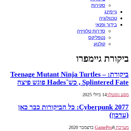
סקירות
גיימינג
טכנולוגיה
בידור ופנאי
סדרות טלוויזיה
נטפליקס
קולנוע
ביקורת גיימפרו
ביקורת: Teenage Mutant Ninja Turtles –
Splintered Fate, כש־Hades פוגש פיצה
מסע נוסטלגי
14 ביולי 2025
Cyberpunk 2077: כל הביקורות כבר כאן
(עדכון)
מערכת GamePro
8 בדצמבר 2020