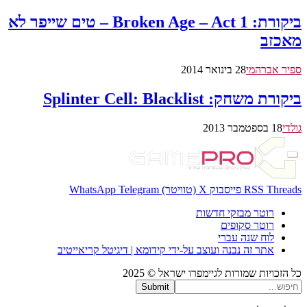
ביקורת: Broken Age – Act 1 – טים שייפר לא
מאכזב
ספיר אברהמי
28 בינואר 2014
ביקורת משחק: Splinter Cell: Blacklist
גולדי
18 בספטמבר 2013
Threads
RSS
פייסבוק
X (טוויטר)
Telegram
WhatsApp
רוטר מבזקי חדשות
רוטר סקופים
לוח שנה עברי
אתר זה נבנה ועוצב על-ידי קידומא | דיגיטל קריאייטיב
כל הזכויות שמורות לגיימפרו ישראל © 2025
Submit