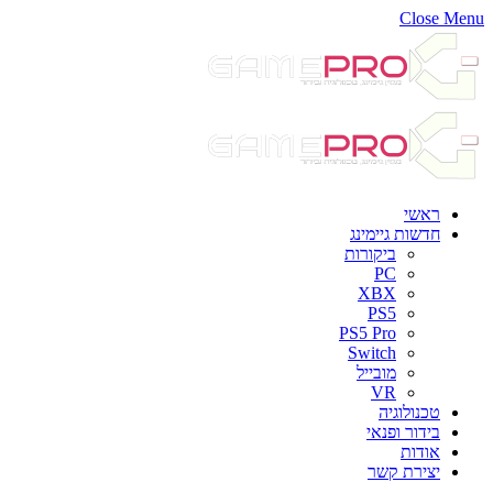
Close Menu
ראשי
חדשות גיימינג
ביקורות
PC
XBX
PS5
PS5 Pro
Switch
מובייל
VR
טכנולוגיה
בידור ופנאי
אודות
יצירת קשר