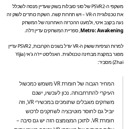
משקפי ה-PSVR2 של סוני סובלות בשוק שעדיין מנסה לשכלל
את טכנולוגיית ה-VR – ויש תחרות קשה. השקת כותרים לשוק זה
נעה בקצב איטי, ולמעט ההכרזה האחרונה של המשחק
Metro: Awakening
, ספריית המשחקים עדיין דלה.
למרות הציפיות ששוק ה-VR יגדל בשנים הקרובות, PSVR2 עדיין
מפגר במקצת מבחינה טכנולוגית. האנליסט ייז'ה ג'אי (Yijia
Zhai) מסביר:
המחיר הגבוה של חומרת VR משמש כמכשול
העיקרי להתרחבותה. נכון לעכשיו, ישנם
משחקים מוגבלים שתומכים במכשירי VR, וזה
יוביל גם לחוסר מוטיבציה לשחקנים לרכוש
חומרת VR. לתוכן המצומצם הזה יש גם סיבה –