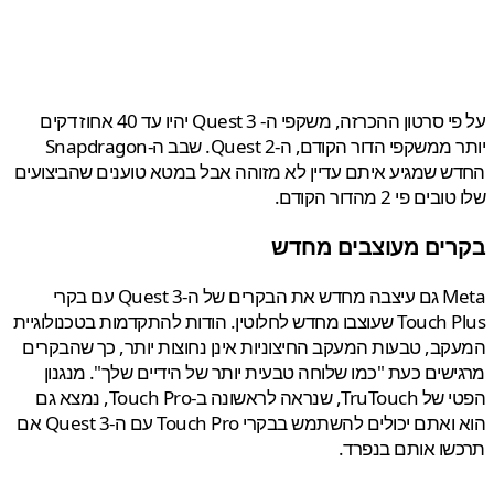
על פי סרטון ההכרזה, משקפי ה- Quest 3 יהיו עד 40 אחוז דקים
יותר ממשקפי הדור הקודם, ה-Quest 2. שבב ה-Snapdragon
 שמגיע איתם עדיין לא מזוהה אבל במטא טוענים שהביצועים
ם פי 2 מהדור הקודם.
ים מעוצבים מחדש
Meta גם עיצבה מחדש את הבקרים של ה-Quest 3 עם בקרי
Touch Plus שעוצבו מחדש לחלוטין. הודות להתקדמות בטכנולוגיית
ב, טבעות המעקב החיצוניות אינן נחוצות יותר, כך שהבקרים
שים כעת "כמו שלוחה טבעית יותר של הידיים שלך". מנגנון
הפטי של TruTouch, שנראה לראשונה ב-Touch Pro, נמצא גם
הוא ואתם יכולים להשתמש בבקרי Touch Pro עם ה-Quest 3 אם
ו אותם בנפרד.