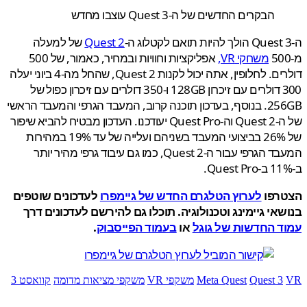
הבקרים החדשים של ה-Quest 3 עוצבו מחדש
Quest 2
של למעלה
משחקי VR,
אפליקציות וחוויות ובמחיר, כאמור, של 500
דולרים. לחלופין, אתה יכול לקנות Quest 2, שהחל מה-4 ביוני יעלה
300 דולרים עם זיכרון 128GB ו-350 דולרים עם זיכרון כפול של
256GB. בנוסף, בעדכון תוכנה קרוב, המעבד הגרפי והמעבד הראשי
של ה-Quest 2 וה-Quest Pro יעודכנו. העדכון מבטיח להביא שיפור
של 26% בביצועי המעבד בשניהם ועלייה של עד 19% במהירות
המעבד הגרפי עבור ה-Quest 2, כמו גם עיבוד גרפי מהיר יותר
רפו
לערוץ הטלגרם החדש של גיימפרו
לעדכונים שוטפים
אי גיימינג וטכנולוגיה. תוכלו גם להירשם לעדכונים דרך
ד החדשות של גוגל
או
בעמוד הפייסבוק
.
Quest 3
Meta Quest
משקפי VR
משקפי מציאות מדומה
קוואסט 3