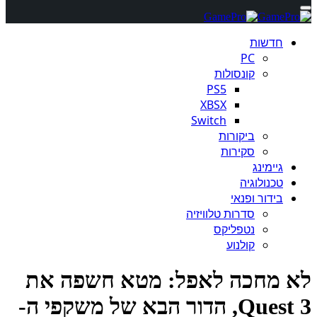
חדשות
PC
קונסולות
PS5
XBSX
Switch
ביקורות
סקירות
גיימינג
טכנולוגיה
בידור ופנאי
סדרות טלוויזיה
נטפליקס
קולנוע
 מחכה לאפל: מטא חשפה את
Quest 3, הדור הבא של משקפי ה-