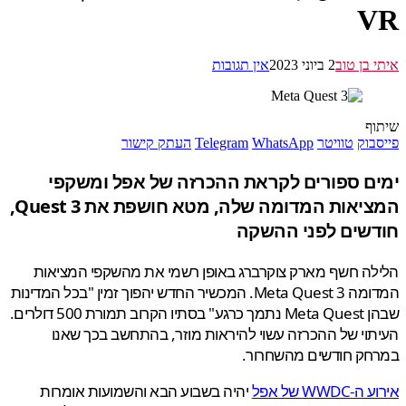
 בן טוב
2 ביוני 2023
אין תגובות
ף
בוק
טוויטר
WhatsApp
Telegram
העתק קישור
ם ספורים לקראת ההכרזה של אפל ומשקפי
המציאות המדומה שלה, מטא חושפת את Quest 3,
שים לפני ההשקה
ה חשף מארק צוקרברג באופן רשמי את מהשקפי המציאות
המדומה Meta Quest 3. המכשיר החדש יהפוך זמין "בכל המדינות
שבהן Meta Quest נתמך כרגע" בסתיו הקרוב תמורת 500 דולרים.
וי של ההכרזה עשוי להיראות מוזר, בהתחשב בכך שאנו
חק חודשים מהשחרור.
WWD של אפל
יהיה בשבוע הבא והשמועות אומרות