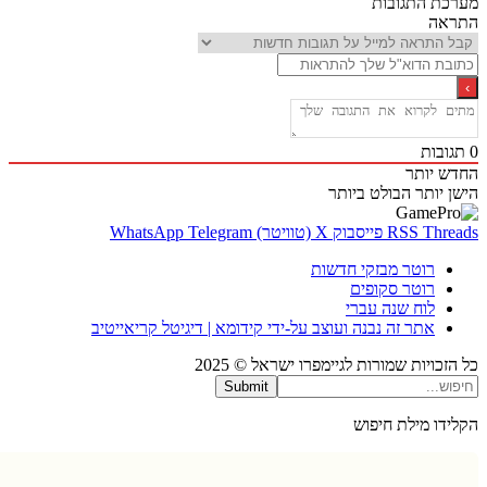
ת התגובות
אה
בות
 יותר
 יותר
הבולט ביותר
Thr
RSS
פייסבוק
X (טוויטר)
Telegram
WhatsApp
רוטר מבזקי חדשות
רוטר סקופים
לוח שנה עברי
אתר זה נבנה ועוצב על-ידי קידומא | דיגיטל קריאייטיב
כויות שמורות לגיימפרו ישראל © 2025
Submit
דו מילת חיפוש