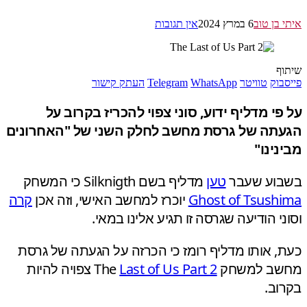
 בן טוב
6 במרץ 2024
אין תגובות
ף
בוק
טוויטר
WhatsApp
Telegram
העתק קישור
פי מדליף ידוע, סוני צפוי להכריז בקרוב על
תה של גרסת מחשב לחלק השני של "האחרונים
נינו"
וע שעבר
טען
מדליף בשם Silknigth כי המשחק
Ghost of Tsush
יוכרז למחשב האישי, וזה אכן
קרה
ני הודיעה שגרסה זו תגיע אלינו במאי.
, אותו מדליף רומז כי הכרזה על הגעתה של גרסת
ב למשחק The
Last of Us Part 2
צפויה להיות
וב.