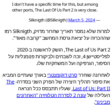
I don't have a specific time for this, but among
other ports, The Last Of Us Part 2 is very close.
March 5, 2024
— Silknigth (@Silknigth)
למרות שלא נמסר תאריך שחרור מדויק, Silknigth רמז
כרזה על יציאת גרסת המחשב "קרובה מאוד".
The Last of Us Part 2, הושק לראשונה ב-2020
לפלייסטיישן 4, זכה לשבחים ולביקורות פנומנליות על
פור, הגרפיקה ועל המשחקיות שלו.
רונה שוחרר
סרט דוקומנטרי
באורך שעתיים המביא
סיפור תהליך היצירה של הפרק השני בסדרה-
The
Last of Us: Par
, שעליו תתבסס ככל הנראה
ילה של
עונה 2 לסדרת הטלוויזיה "האחרונים
ינו"
.