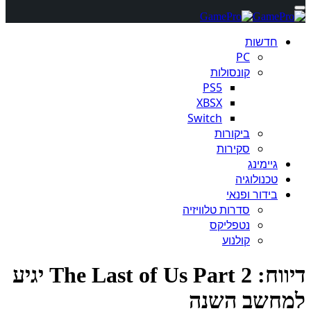
חדשות
PC
קונסולות
PS5
XBSX
Switch
ביקורות
סקירות
גיימינג
טכנולוגיה
בידור ופנאי
סדרות טלוויזיה
נטפליקס
קולנוע
דיווח: The Last of Us Part 2 יגיע
חשב השנה