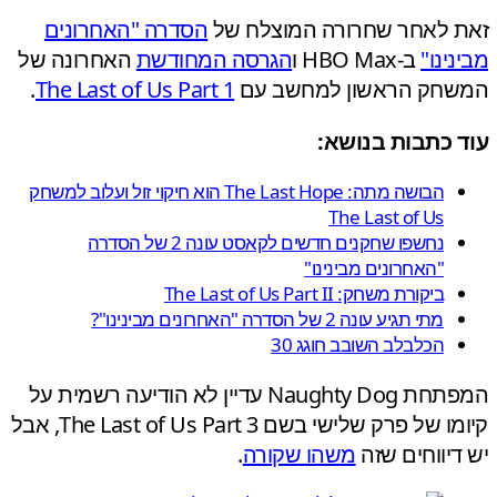
 לאחר שחרורה המוצלח של
הסדרה "האחרונים
ינו"
ב-HBO Max ו
הגרסה המחודשת
האחרונה של
חק הראשון למחשב עם
The Last of Us Part 1
.
 כתבות בנושא:
הבושה מתה: The Last Hope הוא חיקוי זול ועלוב למשחק
The Last of Us
נחשפו שחקנים חדשים לקאסט עונה 2 של הסדרה
"האחרונים מבינינו"
ביקורת משחק: The Last of Us Part II
מתי תגיע עונה 2 של הסדרה "האחרונים מבינינו"?
הכלבלב השובב חוגג 30
המפתחת Naughty Dog עדיין לא הודיעה רשמית על
קיומו של פרק שלישי בשם The Last of Us Part 3, אבל
דיווחים שזה
משהו שקורה
.