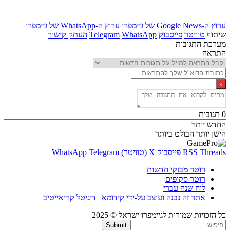
Goo של גיימפרו
ערוץ ה-WhatsApp של גיימפרו
ף
טוויטר
פייסבוק
WhatsApp
Telegram
העתק קישור
ת התגובות
אה
בות
 יותר
 יותר
הבולט ביותר
Thr
RSS
פייסבוק
X (טוויטר)
Telegram
WhatsApp
רוטר מבזקי חדשות
רוטר סקופים
לוח שנה עברי
אתר זה נבנה ועוצב על-ידי קידומא | דיגיטל קריאייטיב
כויות שמורות לגיימפרו ישראל © 2025
Submit