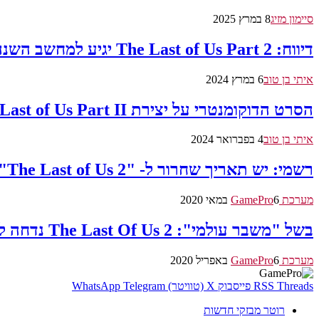
סיימון מזיג
8 במרץ 2025
דיווח: The Last of Us Part 2 יגיע למחשב השנה
איתי בן טוב
6 במרץ 2024
הסרט הדוקומנטרי על יצירת The Last of Us Part II שוחרר
איתי בן טוב
4 בפברואר 2024
רשמי: יש תאריך שחרור ל- "The Last of Us 2" וטריילר עלילתי
מערכת GamePro
6 במאי 2020
בשל "משבר עולמי": The Last Of Us 2 נדחה למועד לא ידוע
מערכת GamePro
6 באפריל 2020
Threads
RSS
פייסבוק
X (טוויטר)
Telegram
WhatsApp
רוטר מבזקי חדשות