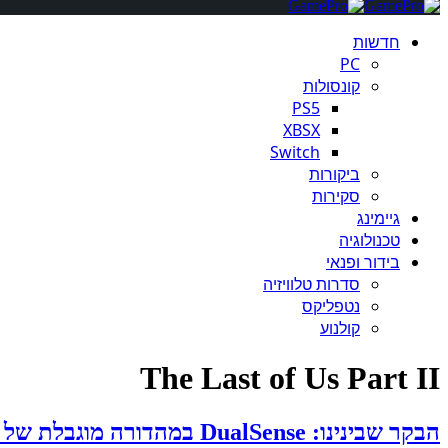
חדשות
PC
קונסולות
PS5
XBSX
Switch
ביקורות
סקירות
גיימינג
טכנולוגיה
בידור ופנאי
סדרות טלוויזיה
נטפליקס
קולנוע
The Last of Us Part II
הבקר שבינינו: DualSense במהדורה מוגבלת של "The Last of Us" הוכרז