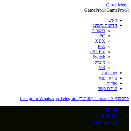
Close Menu
ראשי
חדשות גיימינג
ביקורות
PC
XBX
PS5
PS5 Pro
Switch
מובייל
VR
טכנולוגיה
בידור ופנאי
אודות
יצירת קשר
פייסבוק
X (טוויטר)
Threads
Telegram
WhatsApp
Instagram
אודות
צור קשר
פרסמו אצלנו