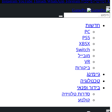
X (טוויטר)
פייסבוק
Telegram
WhatsApp
Threads
YouTube
Instagram
חדשות
PC
PS5
XBSX
Switch
מובייל
VR
ביקורות
גיימינג
טכנולוגיה
בידור ופנאי
סדרות טלוויזיה
קולנוע