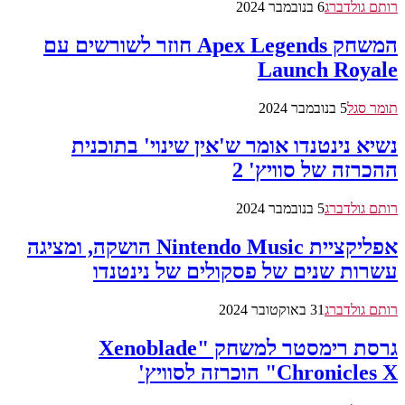
רותם גולדברג
6 בנובמבר 2024
המשחק Apex Legends חוזר לשורשים עם
Launch Royale
תומר סגל
5 בנובמבר 2024
נשיא נינטנדו אומר ש'אין שינוי' בתוכנית
ההכרזה של סוויץ' 2
רותם גולדברג
5 בנובמבר 2024
אפליקציית Nintendo Music הושקה, ומציגה
עשרות שנים של פסקולים של נינטנדו
רותם גולדברג
31 באוקטובר 2024
גרסת רימסטר למשחק "Xenoblade
Chronicles X" הוכרזה לסוויץ'