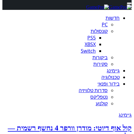
חדשות
PC
קונסולות
PS5
XBSX
Switch
ביקורות
סקירות
גיימינג
טכנולוגיה
בידור ופנאי
סדרות טלוויזיה
נטפליקס
קולנוע
גיימינג
קול אוף דיוטי: מודרן וורפר 4 נחשף רשמית —