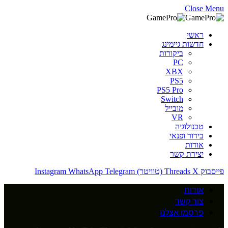
Close Menu
ראשי
חדשות גיימינג
ביקורות
PC
XBX
PS5
PS5 Pro
Switch
מובייל
VR
טכנולוגיה
בידור ופנאי
אודות
יצירת קשר
פייסבוק
X (טוויטר)
Threads
Telegram
WhatsApp
Instagram
אודות
צור קשר
פרסמו אצלנו