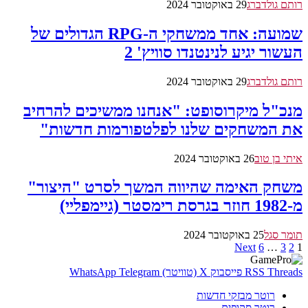
רותם גולדברג
29 באוקטובר 2024
שמועה: אחד ממשחקי ה-RPG הגדולים של
העשור יגיע לנינטנדו סוויץ' 2
רותם גולדברג
29 באוקטובר 2024
מנכ"ל מיקרוסופט: "אנחנו ממשיכים להרחיב
את המשחקים שלנו לפלטפורמות חדשות"
איתי בן טוב
26 באוקטובר 2024
משחק האימה שהיווה המשך לסרט "היצור"
מ-1982 חוזר בגרסת רימסטר (גיימפליי)
תומר סגל
25 באוקטובר 2024
Next
6
…
3
2
1
Threads
RSS
פייסבוק
X (טוויטר)
Telegram
WhatsApp
רוטר מבזקי חדשות
רוטר סקופים