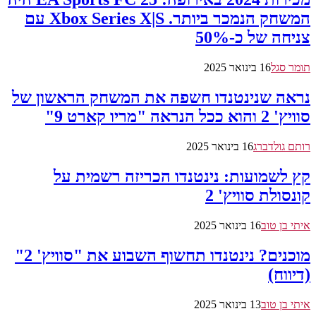
המשחק הנמכר ביותר. Xbox Series X|S עם
צניחה של כ-50%
תומר סגל
16 בינואר 2025
נראה שנינטנדו חשפה את המשחק הראשון של
סוויץ' 2 והוא ככל הנראה "מריו קארט 9"
רותם גולדברג
16 בינואר 2025
קץ לשמועות: נינטנדו הכריזה רשמית על
קונסולת סוויץ' 2
איתי בן טוב
16 בינואר 2025
מוכנים? נינטנדו תחשוף השבוע את "סוויץ' 2"
(דיווח)
איתי בן טוב
13 בינואר 2025