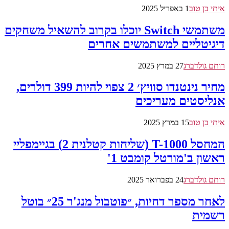
איתי בן טוב
1 באפריל 2025
משתמשי Switch יוכלו בקרוב להשאיל משחקים
דיגיטליים למשתמשים אחרים
רותם גולדברג
27 במרץ 2025
מחיר נינטנדו סוויץ׳ 2 צפוי להיות 399 דולרים,
אנליסטים מעריכים
איתי בן טוב
15 במרץ 2025
המחסל T-1000 (שליחות קטלנית 2) בגיימפליי
ראשון ב'מורטל קומבט 1'
רותם גולדברג
24 בפברואר 2025
לאחר מספר דחיות, ״פוטבול מנג'ר 25״ בוטל
רשמית