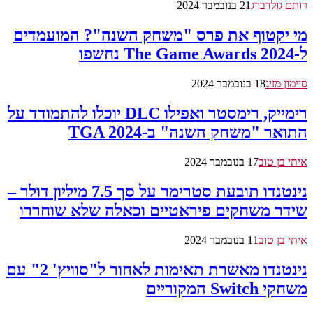
רותם גולדברג
21 בנובמבר 2024
מי יקטוף את פרס "משחק השנה"? המועמדים
ל-The Game Awards 2024 נחשפו
סיימון מזיג
18 בנובמבר 2024
רימייק, רימסטר ואפילו DLC יוכלו להתמודד על
התואר "משחק השנה" ב-TGA 2024
איתי בן טוב
17 בנובמבר 2024
נינטנדו תובעת סטרימר על סך 7.5 מיליון דולר –
שידר משחקים פיראטיים וכאלה שלא שוחררו
איתי בן טוב
11 בנובמבר 2024
נינטנדו מאשרת תאימות לאחור ל"סוויץ' 2" עם
משחקי Switch המקוריים