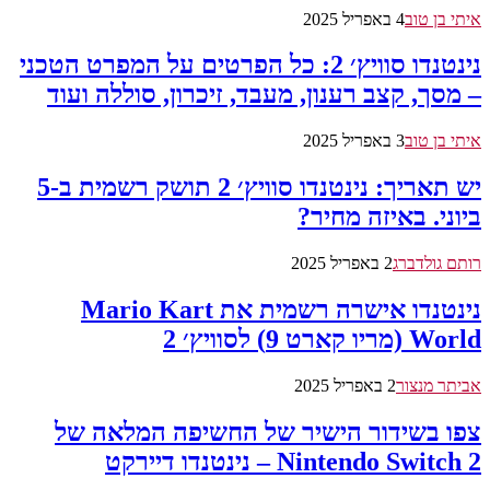
איתי בן טוב
4 באפריל 2025
נינטנדו סוויץ׳ 2: כל הפרטים על המפרט הטכני
– מסך, קצב רענון, מעבד, זיכרון, סוללה ועוד
איתי בן טוב
3 באפריל 2025
יש תאריך: נינטנדו סוויץ׳ 2 תושק רשמית ב-5
ביוני. באיזה מחיר?
רותם גולדברג
2 באפריל 2025
נינטנדו אישרה רשמית את Mario Kart
World (מריו קארט 9) לסוויץ׳ 2
אביתר מנצור
2 באפריל 2025
צפו בשידור הישיר של החשיפה המלאה של
Nintendo Switch 2 – נינטנדו דיירקט