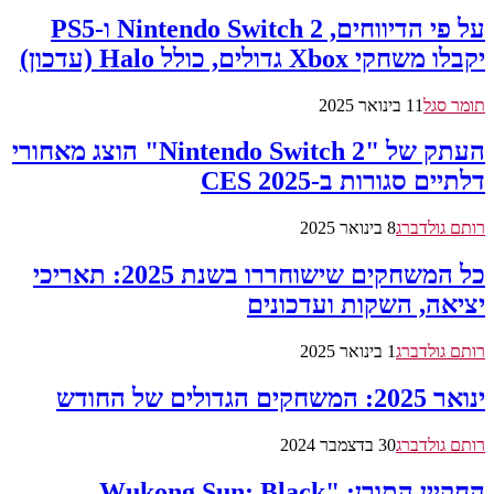
על פי הדיווחים, Nintendo Switch 2 ו-PS5
יקבלו משחקי Xbox גדולים, כולל Halo (עדכון)
תומר סגל
11 בינואר 2025
העתק של "Nintendo Switch 2" הוצג מאחורי
דלתיים סגורות ב-CES 2025
רותם גולדברג
8 בינואר 2025
כל המשחקים שישוחררו בשנת 2025: תאריכי
יציאה, השקות ועדכונים
רותם גולדברג
1 בינואר 2025
ינואר 2025: המשחקים הגדולים של החודש
רותם גולדברג
30 בדצמבר 2024
החקיין התורן: "Wukong Sun: Black