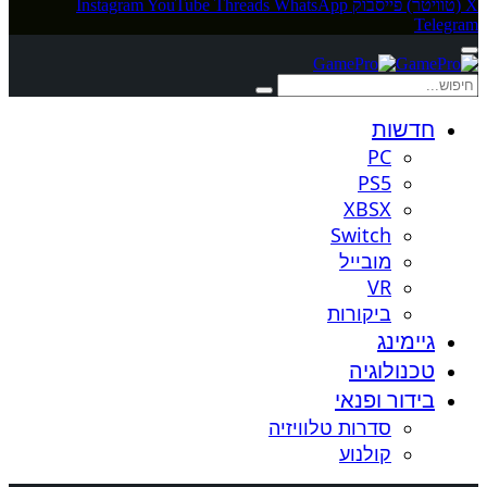
X (טוויטר)
פייסבוק
WhatsApp
Threads
YouTube
Instagram
Telegram
חדשות
PC
PS5
XBSX
Switch
מובייל
VR
ביקורות
גיימינג
טכנולוגיה
בידור ופנאי
סדרות טלוויזיה
קולנוע