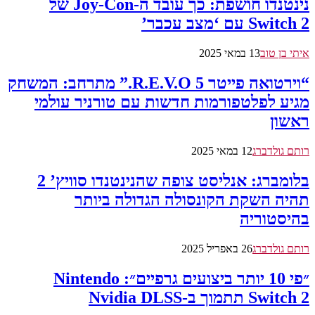
נינטנדו חושפת: כך עובד ה-Joy-Con של
Switch 2 עם ‘מצב עכבר’
איתי בן טוב
13 במאי 2025
“וירטואה פייטר 5 R.E.V.O.” מתרחב: המשחק
מגיע לפלטפורמות חדשות עם טורניר עולמי
ראשון
רותם גולדברג
12 במאי 2025
בלומברג: אנליסט צופה שהנינטנדו סוויץ’ 2
תהיה השקת הקונסולה הגדולה ביותר
בהיסטוריה
רותם גולדברג
26 באפריל 2025
״פי 10 יותר ביצועים גרפיים״: Nintendo
Switch 2 תתמוך ב-Nvidia DLSS