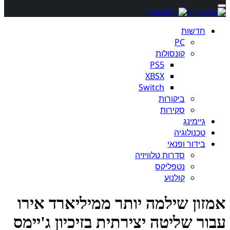
חדשות
PC
קונסולות
PS5
XBSX
Switch
ביקורות
סקירות
גיימינג
טכנולוגיה
בידור ופנאי
סדרות טלוויזיה
נטפליקס
קולנוע
זון שילמה יותר ממיליארד אירו
ור שליטה יצירתית בזיכיון ג'יימס