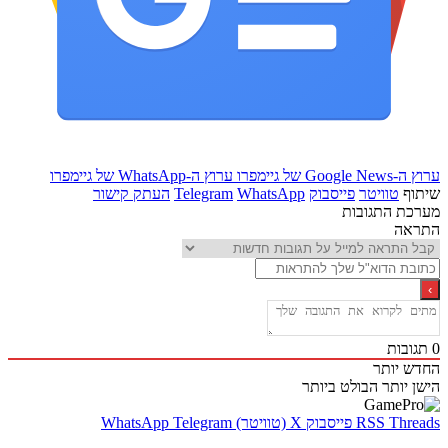
Goo של גיימפרו
ערוץ ה-WhatsApp של גיימפרו
ף
טוויטר
פייסבוק
WhatsApp
Telegram
העתק קישור
ת התגובות
אה
בות
 יותר
 יותר
הבולט ביותר
Thr
RSS
פייסבוק
X (טוויטר)
Telegram
WhatsApp