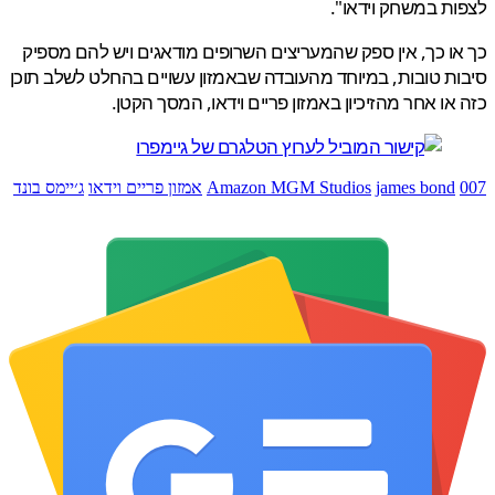
ת במשחק וידאו".
ו כך, אין ספק שהמעריצים השרופים מודאגים ויש להם מספיק
ת טובות, במיוחד מהעובדה שבאמזון עשויים בהחלט לשלב תוכן
או אחר מהזיכיון באמזון פריים וידאו, המסך הקטן.
james bond
Amazon MGM Studios
אמזון פריים וידאו
ג׳יימס בונד