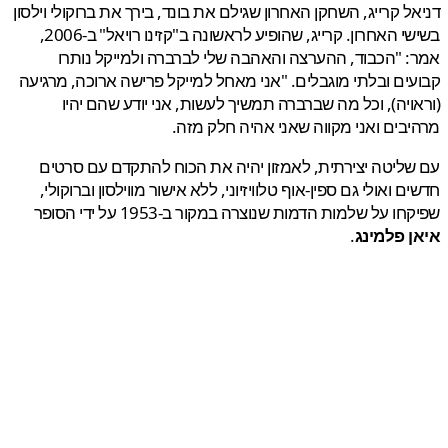
ל קרייג, השחקן האחרון שגילם את בונד, בירך את ברוקולי וילסון
בשישי האחרון. קרייג, שהופיע לראשונה ב"קזינו רויאל" ב-2006,
 "הכבוד, ההערצה והאהבה שלי לברברה ולמייקל נותרו
ים ובלתי מוגבלים. "אני מאחל למייקל פרישה ארוכה, מרגיעה
ויה), וכל מה שברברה תמשיך לעשות, אני יודע שהם יהיו
בים ואני מקווה שאני אהיה חלק מזה.
ליטה יצירתית, לאמזון יהיה את הכוח להתקדם עם סרטים
ם ואולי גם ספין-אוף טלוויזיוני, ללא אישור מווילסון וברוקולי,
ו על שלמות הדמות שנוצרה במקור ב-1953 על ידי הסופר
 פלמינג
.