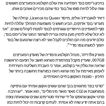
יון ג'יימס בונד הפתיעה את עולם הקולנוע והמעריצים חוששים
עלול להיות סופו של בונד כפי שהם מכירים ואוהבים אותו.
דיוויד לואוברידג'-אליס, מייסד Licence to Queer, קהילה של
צי בונד אדוקים, הביע חשש כי משמעות המהלך עלולה להיות
למאפיינים הייחודיים שגורמים לבונד לפנות לקהלים שונים. "אני
כול שלא לדמיין מעין גרסה גנרית לשחזור המוני של ג'יימס בונד;
 יודעים מה הם הולכים לקבל ואני לא רוצה שהטעם של בונד
ך למשהו צפוי מדי"״.
 וולדרידג', מנהל הקולנוע והמדיה של מועדון המעריצים
007GB, שעדיין מקבל צמרמורת כשהוא חושב על הפעם הראשונה
 את גולדן איי בקולנוע, אמר כי העברת השליטה היצירתית
ון מאיימת על מה שהוא רואה כמורשת החשובה ביותר של
יון – סצנות האקשן בחיים האמיתיים.
י בונד מתגאים בכך שהם עושים אקשן אמיתי עם גרפיקה
ממוחשבת או CGI מאוד מאוד מינימליים", הוא אומר. "יש הרבה
 אקשן שהופקו על ידי שירותי סטרימינג שונים שכשאתה צופה
אתה יודע שזה לא אמיתי. לעתים קרובות זה יכול להיות כמו