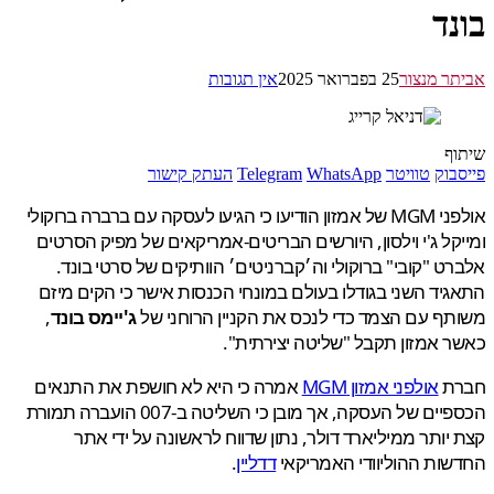
נד
ר מנצור
25 בפברואר 2025
אין תגובות
ף
בוק
טוויטר
WhatsApp
Telegram
העתק קישור
אולפני MGM של אמזון הודיעו כי הגיעו לעסקה עם ברברה ברוקולי
קל ג'י וילסון, היורשים הבריטים-אמריקאים של מפיק הסרטים
ט "קובי" ברוקולי וה׳קברניטים׳ הוותיקים של סרטי בונד.
יד השני בגודלו בעולם במונחי הכנסות אישר כי הקים מיזם
ף עם הצמד כדי לנכס את הקניין הרוחני של
ג'יימס בונד
,
 אמזון תקבל "שליטה יצירתית".
ת
אולפני אמזון MGM
אמרה כי היא לא חושפת את התנאים
הכספיים של העסקה, אך מובן כי השליטה ב-007 הועברה תמורת
יותר ממיליארד דולר, נתון שדווח לראשונה על ידי אתר
ות ההוליוודי האמריקאי
דדליין
.