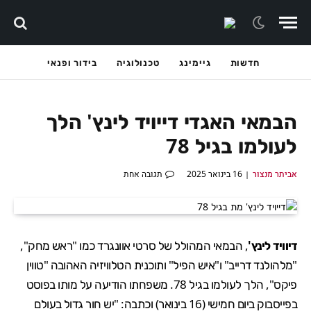
חדשות
גיימינג
טכנולוגיה
בידור ופנאי
הבמאי האגדי דייויד לינץ' הלך
לעולמו בגיל 78
אביתר מנצור
16 בינואר 2025
תגובה אחת
דיוויד לינץ'
, הבמאי המהולל של סרטי אוונגרד כמו "ראש מחק",
"מלהולנד דרייב" ו"איש הפיל" ותוכנית הטלוויזיה האהובה "טווין
פיקס", הלך לעולמו בגיל 78. משפחתו הודיעה על מותו בפוסט
בפייסבוק ביום חמישי (16 בינואר) וכתבה: "יש חור גדול בעולם