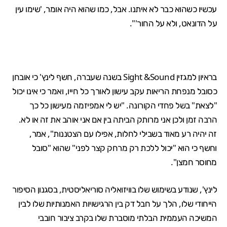
עכשיו כשהוא כבר לא איתנו. אבל, כמו שהוא היה אומר, 'שימו עין
על הדונאט, ולא על החור'".
בראיון למגזין
Sight &Sound
בשנה שעברה, חשף לינץ' כי אובחן
כסובל מנפחת הריאות עקב עישון לאורך כל חייו, ואמר כי אינו יכול
"לצאת" בשל פחדי הקורונה. "יש לי אמפיזמה מעישון כל כך
הרבה זמן ולכן אני מרותק הביתה בין אם אני אוהב את זה או לא.
זה יהיה רע מאוד בשבילי לחלות, אפילו עם הצטננות", אמר,
וחשף כי הוא "יכול ללכת רק מרחק קצר לפני" שהוא "סובל
מחוסר חמצן".
לינץ', שנודע בשימוש שלו בוויזואליה סוריאליסטית, בסגנון הסיפור
הייחודי שלו, הלך על חבל דק בין הרגישויות האמנותיות שלו לבין
המשיכה העממית הבלתי מוסברת שלו בקרב ציבור חובבי