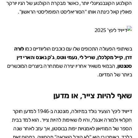
הקולנוע הקונבנציונלי יותר, כאשר מבקרת הקולנוע של הניו יורקר
פאולין קאל כינתה אותו "הסוריאליסט הפופוליסטי הראשון".
בשיתופי הפעולה התכופים שלו עם כוכבים הוליוודיים כמו
לורה
דרן
,
קייל מקלכלן,
שריל לי
,
נעמי ווטס
,
ג'ק נאנס
ו
הארי דין
סטנטון
, הבמאי משאיר אחריו יצירה שמתחרה ביוצרים המוכשרים
ביותר של המדיום.
שאף להיות צייר, או מדען
דייוויד לינץ' הצעיר נולד במיזולה, מונטנה ב-1946 למדען חוקר
חקלאי ולמורה אנגלי, והיו לו שאיפות להיות צייר. הוא למד בבית
הספר של המוזיאון לאמנויות יפות בבוסטון, אך עזב לאחר שנה
בלבד, באומרו כי הוא "לא קיבל השראה" מהחוויה. במקום זאת,