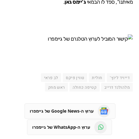
מאיתנו", ספד לו הבמאי
ג'יימס גאן
.
דייויד לינץ'
חולית
טווין פיקס
לב פראי
מלהולנד דרייב
קטיפה כחולה
ראש מחק
ערוץ ה-Google News של גיימפרו
ערוץ ה-WhatsApp של גיימפרו