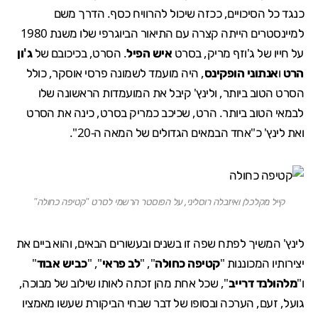
כנגד כל הסיכויים, ככזה שיכול להרוויח כסף. הדרך משם
למיינסטרים הייתה קצרה עם התיאור הביוגרפי שלו משנת 1980
על חייו של ג'וזף מריק, בסרט
איש הפיל
. הסרט, בכיכובם של
ג'ון
הרט
ו
אנתוני הופקינס
, היה מועמד לשמונה פרסי אוסקר, כולל
הסרט הטוב ביותר, ולינץ' קיבל את המועמדות הראשונה שלו
לבמאי הטוב ביותר. הרט, שכיכב כמריק בסרט, כינה את הסרט
ואת לינץ' כ"אחד הבמאים הגדולים של המאה ה-20".
קייל מקלכלן ואיזבלה רוסליני, על הפוסטר הרשמי לסרט "קטיפה כחולה"
לינץ' המשיך לפתח שפה זו בשנים ובעשורים הבאים, והוא ביים את
יצירותיו המכוננות "
קטיפה כחולה
", "
לב פראי
", "
כביש אבוד
"
ו"
מלהולנד דרייב
", שכל אחת מהן זכתה לאותו שילוב של מבוכה,
גועל, זעם, הערכה ובסופו של דבר שבחי הביקורת שעשו מאמציו