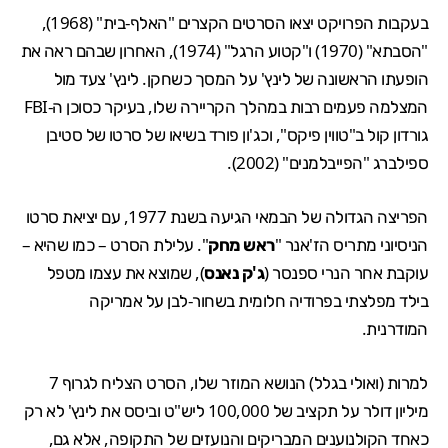
בעקבות הפרויקט יצאו הסרטים הקצרים "האלף-בית" (1968),
"הסבתא" (1970) ו"קטוע הרגל" (1974), האחרון שבהם ראה את
הופעתו הראשונה של לינץ' על המסך כשחקן. לינץ' צעד מול
המצלמה פעמים רבות במהלך הקריירה שלו, בעיקר כסוכן ה-FBI
גורדון קול ב"טווין פיקס", וכג'ון פורד בשיאו של סרטו של סטיבן
ספילברג "הפייבלמנים" (2002).
הפריצה הגדולה של הבמאי הגיעה בשנת 1977, עם יציאת סרטו
הניסיוני מתריס הז'אנר "
ראש מחק
". עלילת הסרט – כמו שהיא –
עוקבת אחר הנרי ספנסר (
ג'ק נאנס
), שמוצא את עצמו מטפל
בילד מפלצתי בפרודיה חלומית בשחור-לבן על אמריקה
המודרנית.
למרות (ואולי בגלל) הנושא המוזר שלו, הסרט הצליח לגרוף 7
מיליון דולר על תקציב של 100,000 ליש"ט וביסס את לינץ' לא רק
כאחד הקולנוענים המבריקים והנועזים של התקופה, אלא גם,