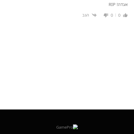
אגדה! RIP
הגב
0
0