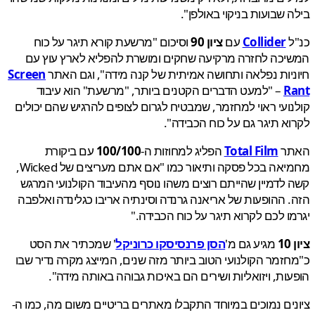
 שבועות בניקוי באולפן".
ל
Collider
עם
ציון 90
וסיכום "מרשעת קורא תיגר על כוח
כה לחזרה מרקיעה שחקים ומושרת להפליא לארץ עוץ עם
יות נפלאה ותחושה אמיתית של קנה מידה", וגם האתר
Screen
R
– "למעט הדברים הקטנים ביותר, "מרשעת" הוא עיבוד
ועי ראוי למחזמר, שמבטיח לגרום לצופים להרגיש שהם יכולים
א תיגר גם על כוח הכבידה".
ר
Total Film
הפליג למחוזות ה-
100/100
עם ביקורת
מחמיאה בכל פסקה ותיאור כמו "אם אתם מעריצים של Wicked,
לדמיין שהייתם רוצים משהו נוסף מהעיבוד הקולנועי המרגש
 ההופעות של אריאנה גרנדה וסינתיה אריבו כגלינדה ואלפבה
ו לכם לקרוא תיגר על כוח הכבידה."
מגיע גם מ'
הסן פרנסיסקו כרוניקל
' שמכתיר את הסט
זמר הקולנועי הטוב ביותר מזה שנים, המייצג מקרה נדיר שבו
ות, ויזואליות ושירים הם באיכות גבוהה באותה מידה".
ים נמוכים במיוחד התקבלו מאתרים בריטיים משום מה, כמו ה-