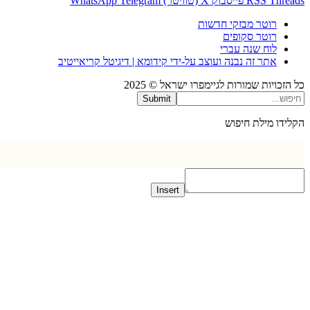
Thr
RSS
פייסבוק
X (טוויטר)
Telegram
WhatsApp
רוטר מבזקי חדשות
רוטר סקופים
לוח שנה עברי
אתר זה נבנה ועוצב על-ידי קידומא | דיגיטל קריאייטיב
כויות שמורות לגיימפרו ישראל © 2025
Submit
דו מילת חיפוש
Insert