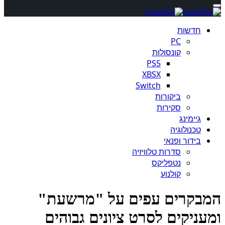
חדשות
PC
קונסולות
PS5
XBSX
Switch
ביקורות
סקירות
גיימינג
טכנולוגיה
בידור ופנאי
סדרות טלוויזיה
נטפליקס
קולנוע
בקרים עפים על "מרשעת"
עניקים לסרט ציונים גבוהים