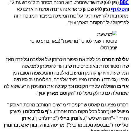
(ציון 60) שחושד שהסרט הוא הכנה מסחרית ל"מרשעת 2",
גרף
(ציון 40) שטוען כי אריאנה גרנדה וסינתיה אריבו לא
בות לקריאת תיגר על כוח המשיכה בעיבוד המנופח הזה
קוול של "הקוסם מארץ עוץ".
פוסטר רשמי לסרט "מרשעת" (באדיבות: סרטי
יוניברסל)
לת הסרט
מגוללת את סיפור היכרותן של אלפבה וגלינדה מאז
 סטודנטיות באוניברסיטת שיז, ועד להפיכתן למכשפה
שעת והירקרקה מן המערב (אלפבה) והמכשפה הטובה מן
ן (גלינדה). הסרט מציג כיצד אלפבה, בגילומה של
סינתיה
בו
הופללה על ידי הקוסם וכך קיבלה את המוניטין הרע שיצא לה
גלה גם כחלק מעלילת "
הקוסם מארץ עוץ
".
 מציג גם קאסט שחקנים די מרשים המורכב מזוכת האוסקר
 יאו
("הכל בכל מקום בבת אחת"),
ג'ף גולדבלום
("פארק
ה" ו-"היום השלישי"),
ג'ונתן ביילי
("ברידג'רטון"),
איתן
יטר
("בובספוג מכנסמרובע"),
מריסה בודה, בוון יאנג, ברונווין