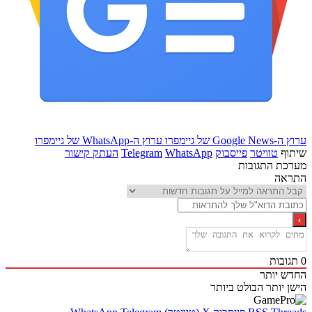
Goo של גיימפרו
ערוץ ה-WhatsApp של גיימפרו
ף
טוויטר
פייסבוק
WhatsApp
Telegram
העתק קישור
ת התגובות
אה
בות
 יותר
 יותר
הבולט ביותר