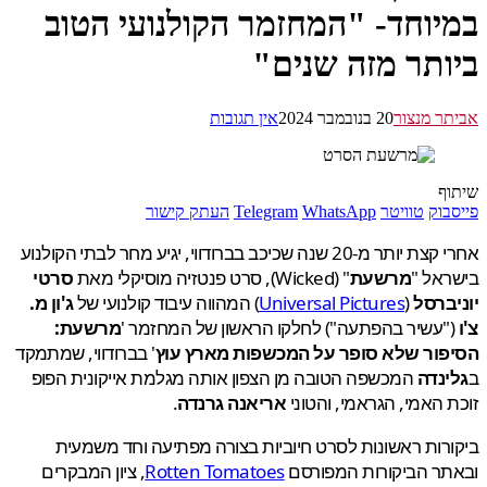
יוחד- "המחזמר הקולנועי הטוב
ותר מזה שנים"
ר מנצור
20 בנובמבר 2024
אין תגובות
ף
בוק
טוויטר
WhatsApp
Telegram
העתק קישור
אחרי קצת יותר מ-20 שנה שכיכב בברודווי, יגיע מחר לבתי הקולנוע
אל "
מרשעת
" (Wicked), סרט פנטזיה מוסיקלי מאת
סרטי
ברסל
(
Universal Pictures
) המהווה עיבוד קולנועי של
ג'ון מ.
"עשיר בהפתעה") לחלקו הראשון של המחזמר '
מרשעת:
פור שלא סופר על המכשפות מארץ עוץ
' בברודווי, שמתמקד
ינדה
המכשפה הטובה מן הצפון אותה מגלמת אייקונית הפופ
 האמי, הגראמי, והטוני
אריאנה גרנדה
.
רות ראשונות לסרט חיוביות בצורה מפתיעה וחד משמעית
תר הביקורות המפורסם
Rotten Tomatoes
, ציון המבקרים