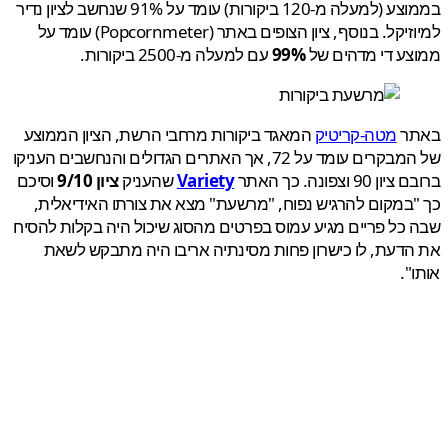
בממוצע (למעלה מ-120 ביקורות) עומד על 91% שנחשב לציון נדיר
למיוזיקל. בנוסף, ציון הצופים באתר (Popcornmeter) עומד על
ע די מדהים של
99%
עם למעלה מ-2500 ביקורות.
ר
מטה-קריטיק
המאגד ביקורות מרחבי הרשת, הציון הממוצע
של המבקרים עומד על 72, אך האתרים הגדולים והנחשבים העניקו
90 וצפונה. כך האתר
Variety
שהעניק
ציון 9/10
וסיכם
במקום להרגיש נפוח, "מרשעת" מצא את צורתו האידיאלית,
כל פריים מגיע עמוס בפרטים מהסוג שיכול היה בקלות להסיח
דעת, לו כישרון פחות מסינתיה אריבו היה מתבקש לשאת
".