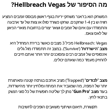
יפור של Hellbreach Vegas?
ק הוא בז'אנר משחקי יריות בגוף ראשון מבוסס זומבים המציע
חוויה ש בין 1-4 שחקנים. שחקו כשורד סולו או צוות של עד ארבעה
ודדו עם איום של זומבים ושאר יצורים ברחובות מוארי הניאון
אס וגאס.
Hellbre מכיל 3 מצבים כאשר ברירת המחדל היא
 'הישרדות'
(‘Survive’). במצב זה תתמודדו מול גלים
ופיים של זומבים רבים ומסוכנים יותר ויותר ואתם חייבים
יק מעמד כמה שאתם יכולים.
'לכודים'
(‘Trapped’) מציב אתכם בגרסה קטנה ומאתגרת
 של המפה, מה שמגביר את המתח ומלחיץ יותר מהישרדות,
ד
מצב 'Gun Pro'
נותן לך שליטה חופשית של כל סוגי הנשק
י לחץ.
תקשורת, תיאום ושיתוף משאבים הופכים לחשיבות