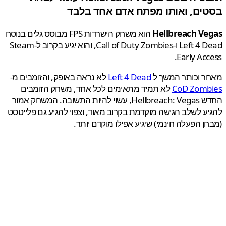
ים, ואותו מפתח אדם אחד בלבד
Hellbreach Ve
הוא משחק הישרדות FPS מבוסס גלים בנוסח
Left 4 Dead ו-Call of Duty Zombies, והוא יגיע בקרוב ל-Steam
Early Acc
ר וכותר המשך ל
Left 4 Dead
לא נראה באופק, והזומבים מ-
CoD Zomb
לא תמיד מתאימים לכל אחד, משחק הזומבים
החדש Hellbreach: Vegas, עשוי להיות התשובה. המשחק אמור
ע לשלב הגישה מוקדמת בקרוב מאוד, וצפוי להגיע גם פלייטסט
ן הפעלה חינמי) שיגיע אפילו מוקדם יותר.