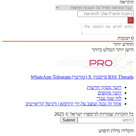
אה
בות
 יותר
 יותר
הבולט ביותר
Thr
RSS
פייסבוק
X (טוויטר)
Telegram
WhatsApp
רוטר מבזקי חדשות
רוטר סקופים
לוח שנה עברי
אתר זה נבנה ועוצב על-ידי קידומא | דיגיטל קריאייטיב
כויות שמורות לגיימפרו ישראל © 2025
Submit
דו מילת חיפוש