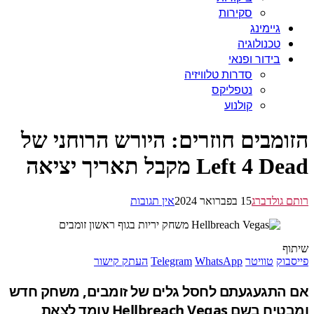
סקירות
גיימינג
טכנולוגיה
בידור ופנאי
סדרות טלוויזיה
נטפליקס
קולנוע
ומבים חוזרים: היורש הרוחני של
Left 4 מקבל תאריך יציאה
 גולדברג
15 בפברואר 2024
אין תגובות
ף
בוק
טוויטר
WhatsApp
Telegram
העתק קישור
התגעגעתם לחסל גלים של זומבים, משחק חדש
ומבטיח בשם Hellbreach Vegas עומד לצאת