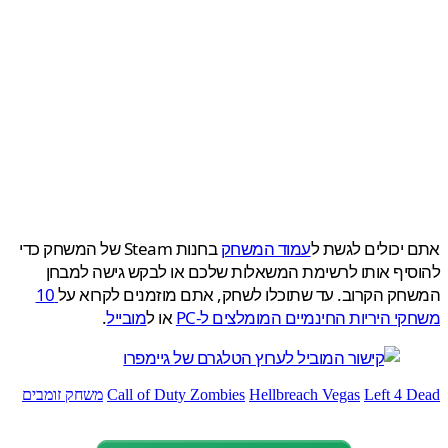
יכולים לגשת ל
עמוד המשחק
בחנות Steam של המשחק כדי
יף אותו לרשימת המשאלות שלכם או לבקש גישה למבחן
ק הקרוב. עד שתוכלו לשחק, אתם מוזמנים לקרוא על
10
י היריות החינמיים המומלצים ל-PC
או ל
מובייל
.
Left 4 
Hellbreach Vegas
Call of Duty Zombies
משחק זומבים