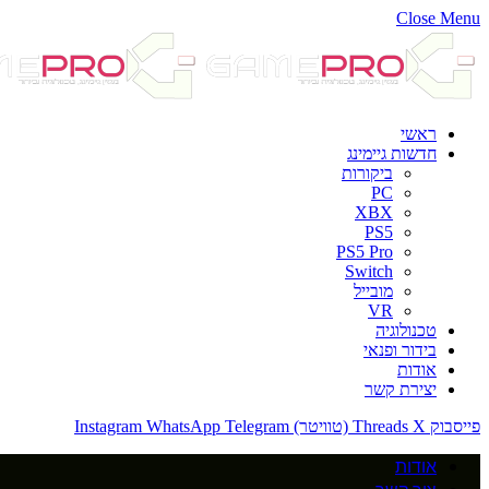
Close Menu
ראשי
חדשות גיימינג
ביקורות
PC
XBX
PS5
PS5 Pro
Switch
מובייל
VR
טכנולוגיה
בידור ופנאי
אודות
יצירת קשר
פייסבוק
X (טוויטר)
Threads
Telegram
WhatsApp
Instagram
אודות