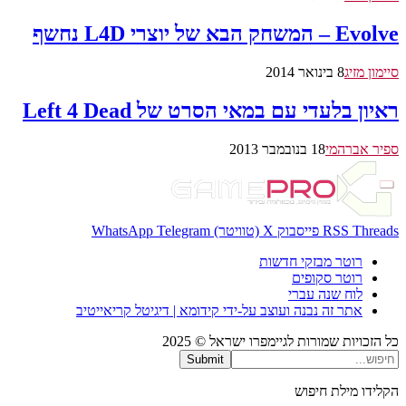
Evolve – המשחק הבא של יוצרי L4D נחשף
סיימון מזיג
8 בינואר 2014
ראיון בלעדי עם במאי הסרט של Left 4 Dead
ספיר אברהמי
18 בנובמבר 2013
Threads
RSS
פייסבוק
X (טוויטר)
Telegram
WhatsApp
רוטר מבזקי חדשות
רוטר סקופים
לוח שנה עברי
אתר זה נבנה ועוצב על-ידי קידומא | דיגיטל קריאייטיב
כל הזכויות שמורות לגיימפרו ישראל © 2025
Submit
הקלידו מילת חיפוש