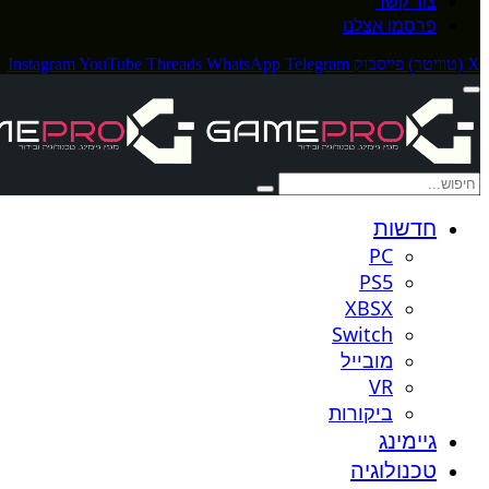
צור קשר
פרסמו אצלנו
X (טוויטר)
פייסבוק
Telegram
WhatsApp
Threads
YouTube
Instagram
חדשות
PC
PS5
XBSX
Switch
מובייל
VR
ביקורות
גיימינג
טכנולוגיה