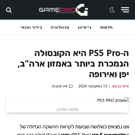
חדשות
גיימינג
טכנולוגיה
בידור ופנאי
ה-PS5 Pro היא הקונסולה
הנמכרת ביותר באמזון ארה"ב,
יפן ואירופה
איתי בן טוב
13 באוקטובר 2024
אין תגובות
(תמונה: אמזון)
אנו נמצאים כשלושה שבועות לקראת ההשקה הגדולה של
ה
פלייסטיישן 5 פ
רו
(
PS5 Pro
) ו
סוני
(
Sony
) יכולה כבר היום