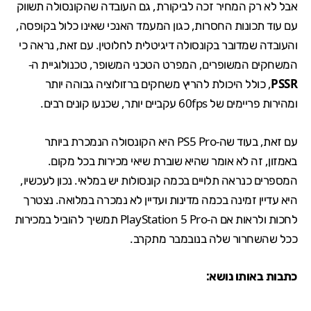
אבל לא רק המחיר זכה לביקורת, גם העובדה שהקונסולה תשווק
עם עוד תכונות החסרות, כגון המעמד האנכי שאינו כלול בקופסה,
והעובדה שמדובר בקונסולה דיגיטלית לחלוטין. עם זאת, נראה כי
המשחקים המשופרים
, המפרט הטכני המשופר, טכנולוגיית ה-
PSSR
, כולל
היכולת
להריץ משחקים
ברזולוציה גבוהה יותר
ומהירות פריימים של 60fps עקביים יותר, שכנעו קונים רבים.
עם זאת, בעוד שה-PS5 Pro היא הקונסולה הנמכרת ביותר
באמזון, זה לא אומר שהיא שוברת שיאי מכירות בכל מקום.
המספרים כנראה תלויים בכמה קונסולות יש במלאי. נכון לעכשיו,
היא עדיין זמינה בכמה מדינות ועדיין לא נמכרה במלואה. נצטרך
לחכות ולראות אם ה-PlayStation 5 Pro תמשיך להוביל במכירות
ככל שהשחרור שלה בנובמבר מתקרב.
כתבות באותו נושא: