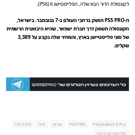
לקונסולת הדור הבא שלה, ה
פלייסטיישן 6
(PS6).
ה-PS5 PRO תושק ברחבי העולם ב-7 בנובמבר. בישראל,
הקונסולה תשווק דרך חברת ישפאר, שהיא היבואנית הרשמית
של סוני פלייסטיישן בארץ, והמחיר שלה
נקבע על 3,389
שקלים
.
PlayStation 5 Pro
PS5 PRO
אמזון
סוני
סוני5 פרו
פלייסטיישן 5 פרו