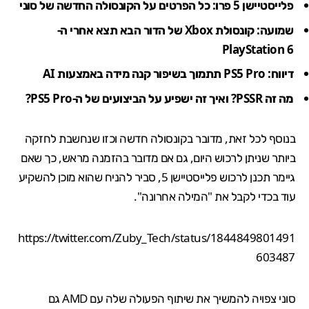
פלייסטיישן 5 פרו: כל הפרטים על הקונסולה החדשה של סוני
שמועה: קונסולת Xbox של הדור הבא תצא אחרי ה-
PlayStation 6
דיווח: PS5 Pro תתמוך בשיפור קנה מידה באמצעות AI
מה זה PSSR? ואיך זה ישפיע על הביצועים של ה-PS5 Pro?
בנוסף לכל זאת, מדובר בקונסולה חדשה וכזו שנחשבת לחזקה
ביותר שניתן לרכוש היום, גם אם מדובר בהזמנה מראש, כך שאם
גיימר תכנן לרכוש פלייסטיישן 5, סביר להניח שהוא מוכן להשקיע
עוד בכדי לקבל את "המילה אחרונה".
https://twitter.com/Zuby_Tech/status/1844849801491
603487
סוני צפויה להמשיך את
שיתוף הפעולה
שלה עם AMD גם