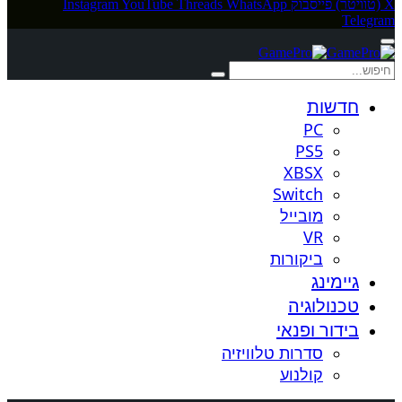
X (טוויטר)
פייסבוק
WhatsApp
Threads
YouTube
Instagram
Telegram
חדשות
PC
PS5
XBSX
Switch
מובייל
VR
ביקורות
גיימינג
טכנולוגיה
בידור ופנאי
סדרות טלוויזיה
קולנוע