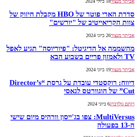
אביתר מנצור
18 ביולי 2024
סדרת הארי פוטר של HBO מקבלת חיזוק של
צוות הקריאייטיב של "יורשים"
אביתר מנצור
26 ביוני 2024
מהשממה אל הדיגיטל: "פיוריוסה" תגיע לאפל
TV ולאמזון פריים בשבוע הבא
אביתר מנצור
19 ביוני 2024
דיווח: רוקסטדי עובדת על גרסת “Director’s
Cut” של הוגוורטס לגאסי
רותם גולדברג
6 ביוני 2024
MultiVersus: צפו בג'ייסון וורהיס מיום שישי
ה-13 בפעולה