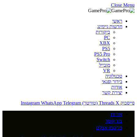
Close Menu
ראשי
חדשות גיימינג
ביקורות
PC
XBX
PS5
PS5 Pro
Switch
מובייל
VR
טכנולוגיה
בידור ופנאי
אודות
יצירת קשר
פייסבוק
X (טוויטר)
Threads
Telegram
WhatsApp
Instagram
אודות
צור קשר
פרסמו אצלנו