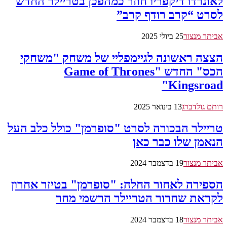
לאונרדו דיקפריו חוזר כמהפכן בטריילר החדש
לסרט “קרב רודף קרב”
אביתר מנצור
25 ביולי 2025
הצצה ראשונה לגיימפליי של משחק "משחקי
הכס" החדש "Game of Thrones
Kingsroad"
רותם גולדברג
13 בינואר 2025
טריילר הבכורה לסרט "סופרמן" כולל כלב העל
הנאמן שלו כבר כאן
אביתר מנצור
19 בדצמבר 2024
הספירה לאחור החלה: "סופרמן" בטיזר אחרון
לקראת שחרור הטריילר הרשמי מחר
אביתר מנצור
18 בדצמבר 2024