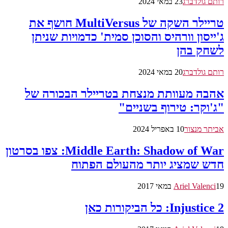
רותם גולדברג
23 במאי 2024
טריילר השקה של MultiVersus חושף את
ג'ייסון וורהיס והסוכן סמית' כדמויות שניתן
לשחק בהן
רותם גולדברג
20 במאי 2024
אהבה מעוותת מנצחת בטריילר הבכורה של
"ג'וקר: טירוף בשניים"
אביתר מנצור
10 באפריל 2024
Middle Earth: Shadow of War: צפו בסרטון
חדש שמציג יותר מהעולם הפתוח
19 במאי 2017
Ariel Valenci
Injustice 2: כל הביקורות כאן