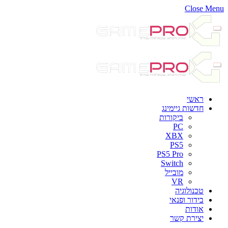
Close Menu
ראשי
חדשות גיימינג
ביקורות
PC
XBX
PS5
PS5 Pro
Switch
מובייל
VR
טכנולוגיה
בידור ופנאי
אודות
יצירת קשר