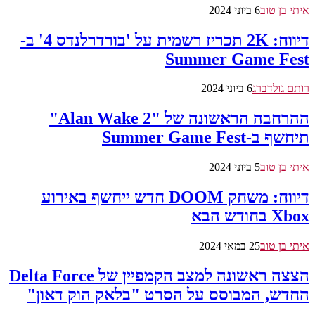
איתי בן טוב
6 ביוני 2024
דיווח: 2K תכריז רשמית על 'בורדרלנדס 4' ב-
Summer Game Fest
רותם גולדברג
6 ביוני 2024
ההרחבה הראשונה של "Alan Wake 2"
תיחשף ב-Summer Game Fest
איתי בן טוב
5 ביוני 2024
דיווח: משחק DOOM חדש ייחשף באירוע
Xbox בחודש הבא
איתי בן טוב
25 במאי 2024
הצצה ראשונה למצב הקמפיין של Delta Force
החדש, המבוסס על הסרט "בלאק הוק דאון"