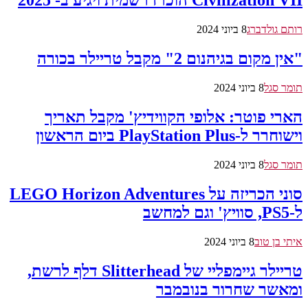
Civilization VII הוכרז רשמית ויגיע ב- 2025
רותם גולדברג
8 ביוני 2024
"אין מקום בגיהנום 2" מקבל טריילר בכורה
תומר סגל
8 ביוני 2024
הארי פוטר: אלופי הקווידיץ' מקבל תאריך
וישוחרר ל-PlayStation Plus ביום הראשון
תומר סגל
8 ביוני 2024
סוני הכריזה על LEGO Horizon Adventures
ל-PS5, סוויץ' וגם למחשב
איתי בן טוב
8 ביוני 2024
טריילר גיימפליי של Slitterhead דלף לרשת,
ומאשר שחרור בנובמבר