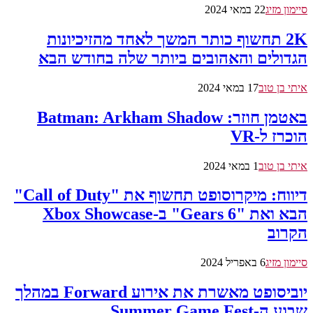
סיימון מזיג
22 במאי 2024
2K תחשוף כותר המשך לאחד מהזיכיונות
הגדולים והאהובים ביותר שלה בחודש הבא
איתי בן טוב
17 במאי 2024
באטמן חוזר: Batman: Arkham Shadow
הוכרז ל-VR
איתי בן טוב
1 במאי 2024
דיווח: מיקרוסופט תחשוף את "Call of Duty"
הבא ואת "Gears 6" ב-Xbox Showcase
הקרוב
סיימון מזיג
6 באפריל 2024
יוביסופט מאשרת את אירוע Forward במהלך
שבוע ה-Summer Game Fest