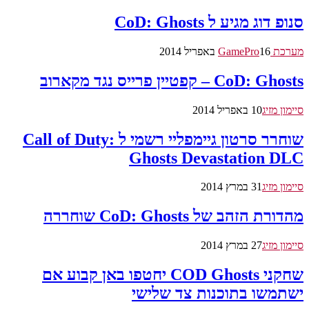
סנופ דוג מגיע ל CoD: Ghosts
מערכת GamePro
16 באפריל 2014
CoD: Ghosts – קפטיין פרייס נגד מקארוב
סיימון מזיג
10 באפריל 2014
שוחרר סרטון גיימפליי רשמי ל Call of Duty:
Ghosts Devastation DLC
סיימון מזיג
31 במרץ 2014
מהדורת הזהב של CoD: Ghosts שוחררה
סיימון מזיג
27 במרץ 2014
שחקני COD Ghosts יחטפו באן קבוע אם
ישתמשו בתוכנות צד שלישי