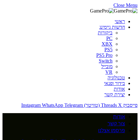
Close Menu
ראשי
חדשות גיימינג
ביקורות
PC
XBX
PS5
PS5 Pro
Switch
מובייל
VR
טכנולוגיה
בידור ופנאי
אודות
יצירת קשר
פייסבוק
X (טוויטר)
Threads
Telegram
WhatsApp
Instagram
אודות
צור קשר
פרסמו אצלנו