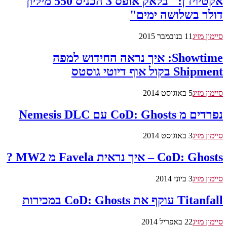
אקטיויז'ן: "בלאק אופס 3 הכניס 550 מיליון
דולר בשלושה ימים"
סיימון מזיג
11 בנובמבר 2015
Showtime: איך נראה החידוש למפה
Shipment בקול אוף דיוטי גוסטס
סיימון מזיג
5 באוגוסט 2014
נפרדים מ CoD: Ghosts עם Nemesis DLC
סיימון מזיג
3 באוגוסט 2014
CoD: Ghosts – איך נראית Favela מ MW2 ?
סיימון מזיג
3 ביוני 2014
Titanfall עוקף את CoD: Ghosts במכירות
סיימון מזיג
22 באפריל 2014