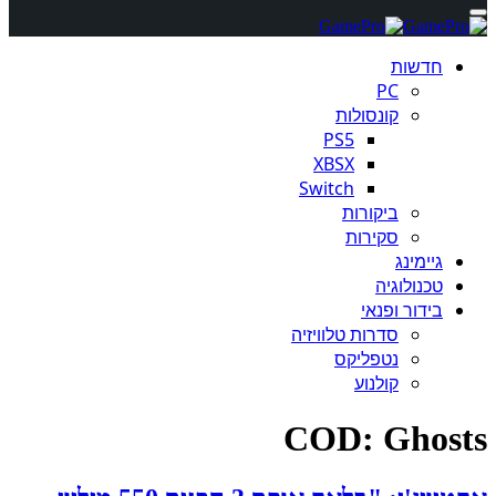
חדשות
PC
קונסולות
PS5
XBSX
Switch
ביקורות
סקירות
גיימינג
טכנולוגיה
בידור ופנאי
סדרות טלוויזיה
נטפליקס
קולנוע
COD: Ghosts