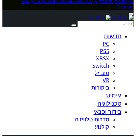
X (טוויטר)
פייסבוק
WhatsApp
Threads
YouTube
Instagram
Telegram
חדשות
PC
PS5
XBSX
Switch
מובייל
VR
ביקורות
גיימינג
טכנולוגיה
בידור ופנאי
סדרות טלוויזיה
קולנוע