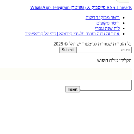
Thr
RSS
פייסבוק
X (טוויטר)
Telegram
WhatsApp
רוטר מבזקי חדשות
רוטר סקופים
לוח שנה עברי
אתר זה נבנה ועוצב על-ידי קידומא | דיגיטל קריאייטיב
כויות שמורות לגיימפרו ישראל © 2025
Submit
דו מילת חיפוש
Insert