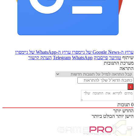
Goo של גיימפרו
ערוץ ה-WhatsApp של גיימפרו
ף
טוויטר
פייסבוק
WhatsApp
Telegram
העתק קישור
ת התגובות
אה
בות
 יותר
 יותר
הבולט ביותר