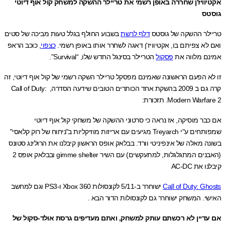
וויז'ן שחררה באופן רשמי את טריילר ההשקה למשחק קול אוף דיוטי
ס
לר ההשקה של גוסטס
דלף לרשת
בשבוע החולף בגלל טעות מביכה של סטים
א צפיתם בו, אקטיוויז'ן דאגה לשחרר אותו באופן רשמי.
כצפוי
, כוכב הראפ
ם מלווה את
פסקול
הטריילר בסינגל החדש שלו, “Survival”.
א הפעם הראשונה שאמינם מפסקל טריילר השקה רשמי של קול אוף דיוטי, זה
קרה גם ב 2009 בהשקת אחד הכותרים הטובים שידעה הסדרה, Call of Duty:
Modern War. תזכורת:
בר מוסיקה, אז נראה כי סרטוני ההשקה של משחקי קול אוף דיוטי
שמפותחים ע"י Treyarch מגיעים עם אריזות מוזיקליות ב"ניחוח של רוק קלאסי"
 מאלה של אינפיניטי וורד. בבלאק אופס הראשון קיבלנו את הרולינג סטונס
(האבנים המתגלגלות, למתעקשים) עם השיר gimme shelter ובבלאק אופס 2
את AC-DC
Call of Duty: G
ישוחרר ב-5/11 לקונסולות Xbox 360 ו-PS3 וגם למחשב
י. המשחק ישוחרר גם לקונסולות הדור הבא .
דיין לא רכשתם עותק למשחק, ואתם מעדיפים גרסת אולד-סקול של