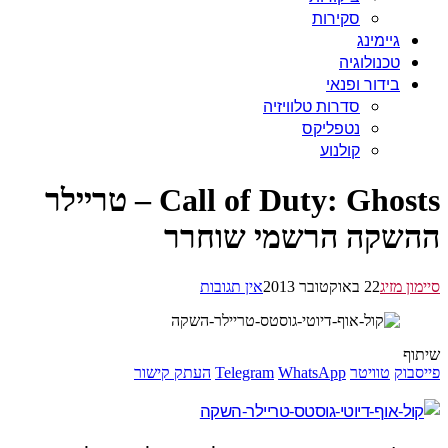
סקירות
גיימינג
טכנולוגיה
בידור ופנאי
סדרות טלוויזיה
נטפליקס
קולנוע
Call of Duty: Ghosts – טריילר
שקה הרשמי שוחרר
ן מזיג
22 באוקטובר 2013
אין תגובות
ף
בוק
טוויטר
WhatsApp
Telegram
העתק קישור