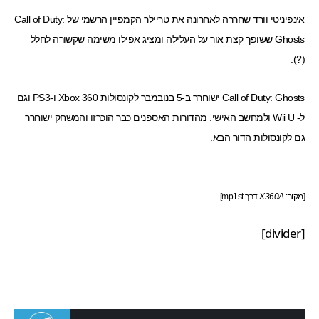
אינפיניטי וורד שחררה לאחרונה את טריילר הקמפיין הרשמי של Call of Duty:
Ghosts ששופך קצת אור על העלילה ומציג אפילו משימה שקשורה לחלל
(?).
Call of Duty: Ghosts
ישוחרר ב-5 בנובמבר לקונסולות Xbox 360 ו-PS3 וגם
ל- Wii U ולמחשב האישי.
מהדורות האספנים
כבר הוכרזו והמשחק ישוחרר
גם לקונסולות הדור הבא.
[מקור:
X360A
דרך
mp1st
]
[divider]