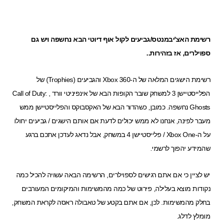
רשימת האצ'יבמנטס/גביעים לקול אוף דיוטי הבא נחשפה ויש גם
ספוילרים, אז בזהירות..
רשימת הישגים המלאה של ה-Xbox 360 והגביעים (Trophies) של
הפלייסטיישן 3 למשחק שובר הקופות הבא של אינפיניטי וורד , Call of Duty:
Ghosts נחשפה. כמובן, כשהדור הבא של האקסבוקס והפלייסטיישן ממש
מעבר לפינה, אנחנו לא ממש יכולים לדעת אם אותם הישגים / גביעים יחולו
על ה-Xbox One / פלייסטיישן 4 במשחק, אבל נדאג לעדכן אתכם ברגע
שהמידע יהפוך לרשמי.
יש לציין כי אם אתם רגישים לספוילרים, הרשימה הבאה עשויה להכיל כמה
נקודות מוצא בעלילה, פירוט של כמה מהמשימות והמיקומים המעורבים
בחלק מהמשימות. לכן, אם אתם בקטע של טאבולה ראסה לקראת המשחק,
מומלץ לדלג.