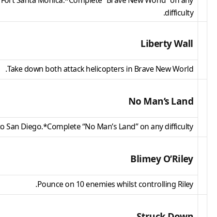
 Fort Santa Monica.*Complete “Brave New World” on any
difficulty.
Liberty Wall
Take down both attack helicopters in Brave New World.
No Man’s Land
to San Diego.*Complete “No Man’s Land” on any difficulty.
Blimey O’Riley
Pounce on 10 enemies whilst controlling Riley.
Struck Down