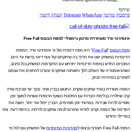
ף
בוק
טוויטר
WhatsApp
Telegram
העתק קישור
ניטי וורד משחררת סרטון גיימפליי למפת הבונוס Free Fall
הבונוס
"
Free Fall
" היא מפה דינמית ועל פי אינפיניטי וורד, המפות
מיות במשחק ישנו את הדרך בה שיחקתם קול אוף דיוטי ברשת עד היום.
יזם החדש במפות הדינמיות יתרחש עם התקדמות המשחק בכל סיבוב,
יאומטריה של העולם תלך ותשתנה ושחקנים יצטרכו להתאים את עצמם
יים במהירות הבזק.
 מוגדרת בגורד שחקים שקרס, התנגש בבניין אחר, ובכך יצר סביבת שדה
שתלויה בבלימת הקירות עם החלונות כשאף הרצפות עשויות למשך זמן
ם להיות שבירות. במרווחי זמן מסוימים, הבניין ייפול עוד יותר, וישנה את
סה של המפה וקרוב לוודאי שיגרום לכמה שחקנים להיהרג בהיסח דעת. צפו
ילר החדש:
ף כבונוס ל
מהדורות המיוחדות
של המשחק וגם לכל מי