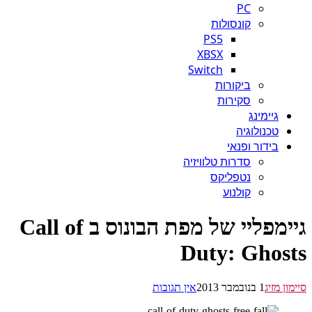
PC
קונסולות
PS5
XBSX
Switch
ביקורות
סקירות
גיימינג
טכנולוגיה
בידור ופנאי
סדרות טלוויזיה
נטפליקס
קולנוע
גיימפליי של מפת הבונוס ב Call of
Duty: Ghos
ן מזיג
1 בנובמבר 2013
אין תגובות