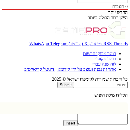
בות
 יותר
 יותר
הבולט ביותר
Thr
RSS
פייסבוק
X (טוויטר)
Telegram
WhatsApp
רוטר מבזקי חדשות
רוטר סקופים
לוח שנה עברי
אתר זה נבנה ועוצב על-ידי קידומא | דיגיטל קריאייטיב
כויות שמורות לגיימפרו ישראל © 2025
Submit
דו מילת חיפוש
Insert