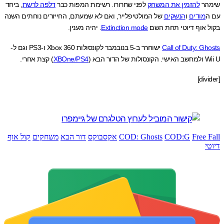
הר
להזמין את המשחק
לפני שחרורו. רשימת המפות כבר
דלפה לרשת
, ביחד
מודים
ו
הנשקים
של המולטיפלייר, ואם לא שמעתם, החייזרים נוחתים השנה
 אוף דיוטי תחת השם
Extinction mode
. יהיה מענין.
Call of Duty: G
ישוחרר ב-5 בנובמבר לקונסולות Xbox 360 ו-PS3 וגם ל-
דור הבא (
XBOne/PS4
) קצת אחרי.
Free 
COD:G
COD: Ghosts
אקסבוקס
דור הבא
משחקים
קול אוף
י