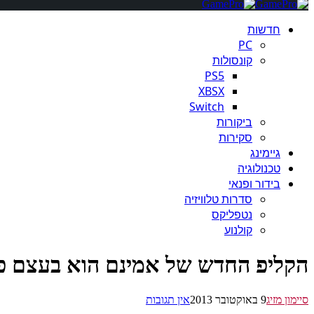
חדשות
PC
קונסולות
PS5
XBSX
Switch
ביקורות
סקירות
גיימינג
טכנולוגיה
בידור ופנאי
סדרות טלוויזיה
נטפליקס
קולנוע
הקליפ החדש של אמינם הוא בעצם פרסומת ל s
סיימון מזיג
9 באוקטובר 2013
אין תגובות