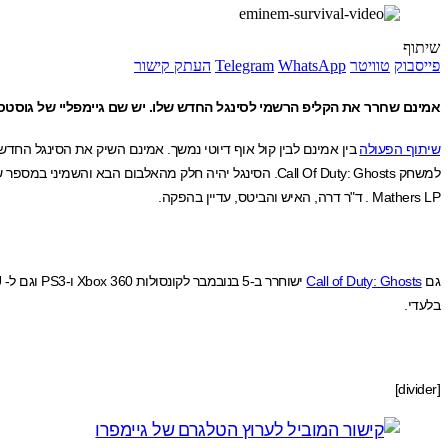
שיתוף
פייסבוק
טוויטר
WhatsApp
Telegram
העתק קישור
אמינם שחרר את הקליפ הרשמי לסינגל החדש שלו. יש שם גיימפליי של גוסטס 
שיתוף הפעולה
בין אמינם לבין קול אוף דיוטי נמשך. אמינם השיק את הסינגל החדש שלו “Survival” עוד באו
Mathers LP . ד"ר דרה, האיש והביטס, עדיין בהפקה.
גם
Call of Duty: Ghosts
בלעדי.
[divider]