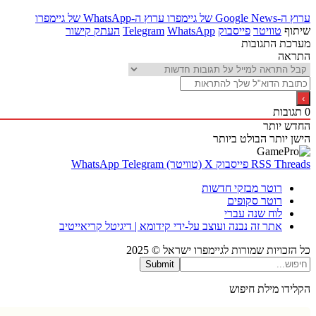
ערוץ ה-Google News של גיימפרו
ערוץ ה-WhatsApp של גיימפרו
שיתוף
טוויטר
פייסבוק
WhatsApp
Telegram
העתק קישור
מערכת התגובות
התראה
0
תגובות
החדש יותר
הישן יותר
הבולט ביותר
Threads
RSS
פייסבוק
X (טוויטר)
Telegram
WhatsApp
רוטר מבזקי חדשות
רוטר סקופים
לוח שנה עברי
אתר זה נבנה ועוצב על-ידי קידומא | דיגיטל קריאייטיב
כל הזכויות שמורות לגיימפרו ישראל © 2025
Submit
הקלידו מילת חיפוש