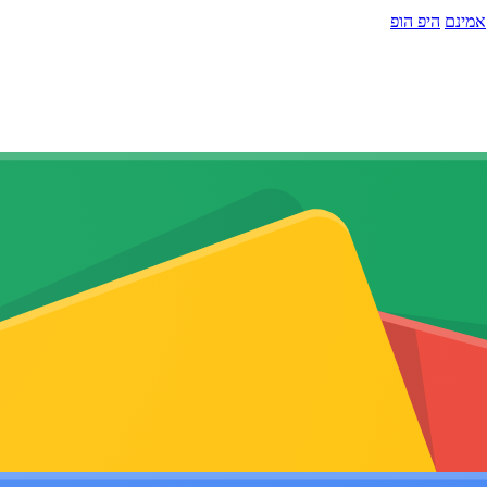
אמינם
היפ הופ