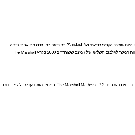
של המולטיפלייר לקול אוף דיוטי גוסטס. היום שוחרר הקליפ הרשמי של “Survival” וזה נראה כמו פרסומת אחת גדולה
למשחק Call Of Duty: Ghosts. הסינגל יהיה חלק מהאלבום הבא והשמיני במספר של אמינם שישוחרר ב 5 לנובמבר. האלבום ייקרא 'The Marshall Mathers LP 2' שיהווה המשך לאלבום השלישי של אמינם ששוחרר ב 2000 ונקרא The Marshall
ישוחרר ב-5 בנובמבר לקונסולות Xbox 360 ו-PS3 וגם ל- Wii U ולמחשב האישי ומי שיזמין את המשחק דרך GameStop יקבל קוד המאפשר להוריד את האלבום The Marshall Mathers LP 2 במחיר מוזל ואף לקבל שיר בונוס