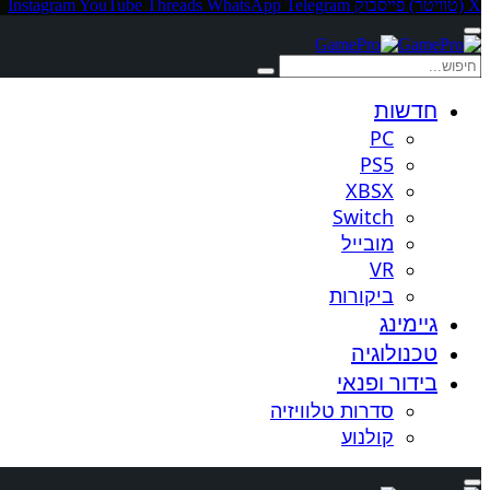
X (טוויטר)
פייסבוק
Telegram
WhatsApp
Threads
YouTube
Instagram
חדשות
PC
PS5
XBSX
Switch
מובייל
VR
ביקורות
גיימינג
טכנולוגיה
בידור ופנאי
סדרות טלוויזיה
קולנוע