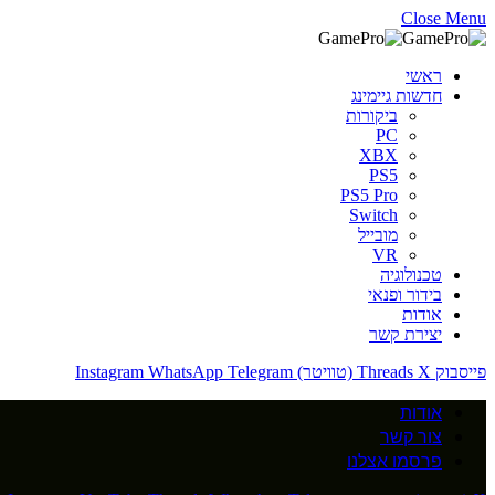
Close Menu
ראשי
חדשות גיימינג
ביקורות
PC
XBX
PS5
PS5 Pro
Switch
מובייל
VR
טכנולוגיה
בידור ופנאי
אודות
יצירת קשר
פייסבוק
X (טוויטר)
Threads
Telegram
WhatsApp
Instagram
אודות
צור קשר
פרסמו אצלנו