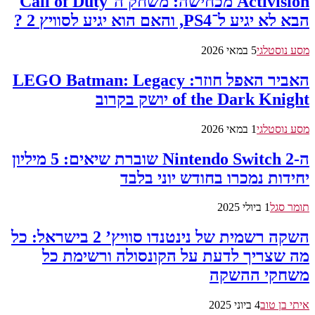
Activision מכחישה: משחק ה־Call of Duty
הבא לא יגיע ל־PS4, והאם הוא יגיע לסוויץ 2 ?
מסע נוסטלגי
5 במאי 2026
האביר האפל חוזר: LEGO Batman: Legacy
of the Dark Knight יושק בקרוב
מסע נוסטלגי
1 במאי 2026
ה-Nintendo Switch 2 שוברת שיאים: 5 מיליון
יחידות נמכרו בחודש יוני בלבד
תומר סגל
1 ביולי 2025
השקה רשמית של נינטנדו סוויץ’ 2 בישראל: כל
מה שצריך לדעת על הקונסולה ורשימת כל
משחקי ההשקה
איתי בן טוב
4 ביוני 2025