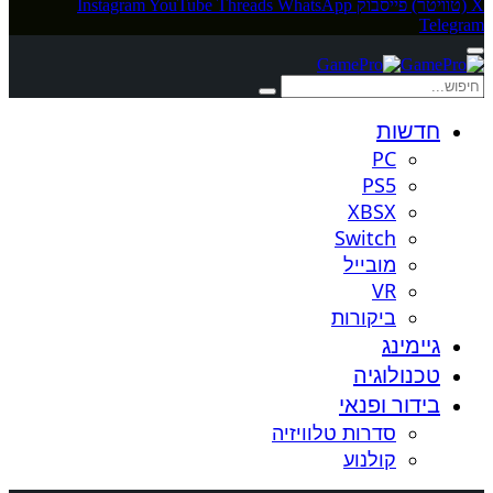
X (טוויטר)
פייסבוק
WhatsApp
Threads
YouTube
Instagram
Telegram
חדשות
PC
PS5
XBSX
Switch
מובייל
VR
ביקורות
גיימינג
טכנולוגיה
בידור ופנאי
סדרות טלוויזיה
קולנוע