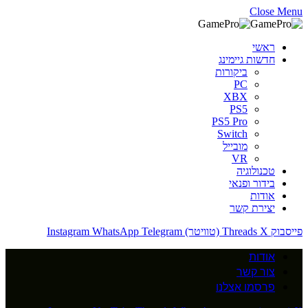
Close Menu
ראשי
חדשות גיימינג
ביקורות
PC
XBX
PS5
PS5 Pro
Switch
מובייל
VR
טכנולוגיה
בידור ופנאי
אודות
יצירת קשר
פייסבוק
X (טוויטר)
Threads
Telegram
WhatsApp
Instagram
אודות
צור קשר
פרסמו אצלנו