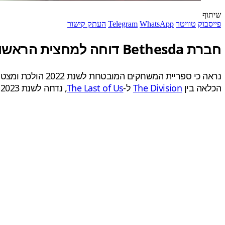
שיתוף
פייסבוק
טוויטר
WhatsApp
Telegram
העתק קישור
חברת Bethesda דוחה למחצית הראשונה של שנה הבאה שניים מהכותרים היותר גדולים שלה
נראה כי ספריית המשחקים המובטחת לשנת 2022 הולכת ומצטמצמת לה לאיטה. אחרי
הכלאה בין
The Division
ל-
The Last of Us
, נדחה לשנת 2023 עקב המעבר ל-