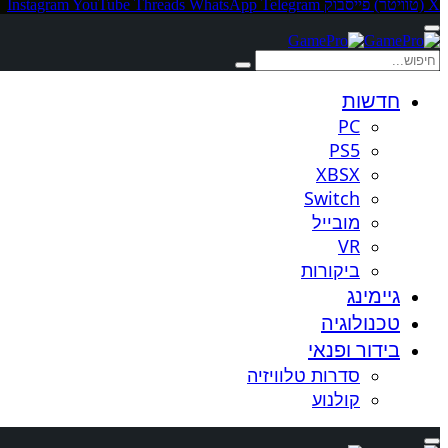
X (טוויטר)
פייסבוק
Telegram
WhatsApp
Threads
YouTube
Instagram
חדשות
PC
PS5
XBSX
Switch
מובייל
VR
ביקורות
גיימינג
טכנולוגיה
בידור ופנאי
סדרות טלוויזיה
קולנוע