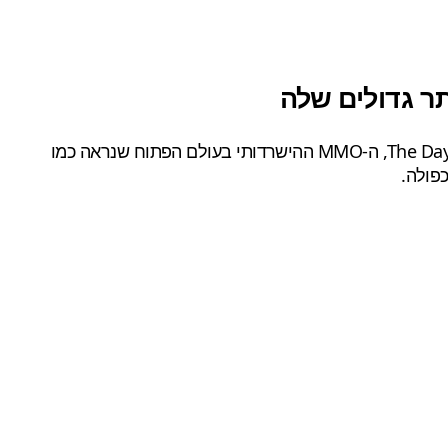
שלנו כי המשחק The Day Before, ה-MMO ההישרדותי בעולם הפתוח שנראה כמו
כפולה.