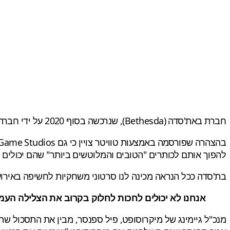
חברת באת'סדה (Bethesda), שנרכשה בסוף 2020 על ידי חברת מיקרוסופט בסכום של
להפוך אותם לכותרים "הטובים והמלוטשים ביותר" שהם יכולים ל
בת'סדה ככל הנראה מכינה לנו סרטוני משחקיות לחשיפה באירוע Xbox וב-Bethesda Games Showcase, שיתקיים ב-12 ביו
אנחנו לא יכולים לחכות לחלוק בקרוב את הצלילה העמוקה הראשונה
מנכ"ל גיימינג של מיקרוסופט, פיל ספנסר, מבין את התסכול שה