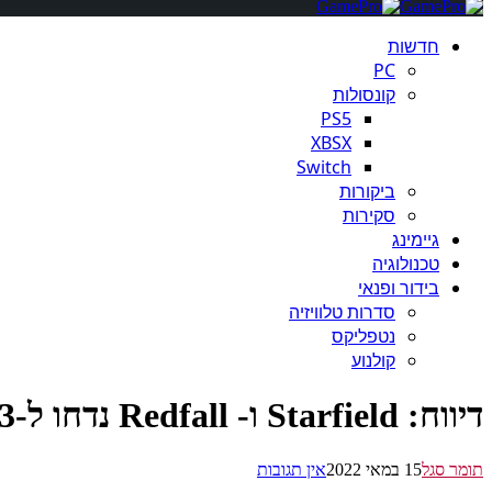
חדשות
PC
קונסולות
PS5
XBSX
Switch
ביקורות
סקירות
גיימינג
טכנולוגיה
בידור ופנאי
סדרות טלוויזיה
נטפליקס
קולנוע
דיווח: Starfield ו- Redfall נדחו ל-2023
תומר סגל
15 במאי 2022
אין תגובות