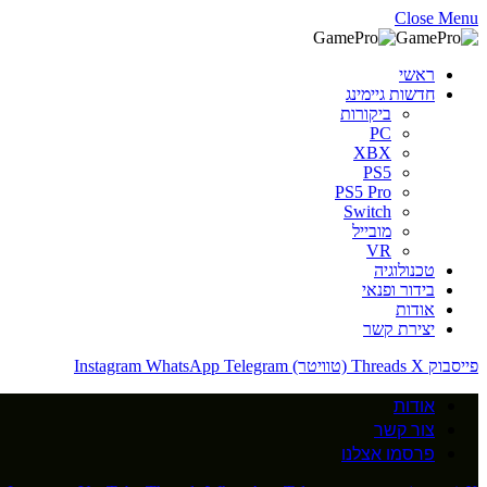
Close Menu
ראשי
חדשות גיימינג
ביקורות
PC
XBX
PS5
PS5 Pro
Switch
מובייל
VR
טכנולוגיה
בידור ופנאי
אודות
יצירת קשר
פייסבוק
X (טוויטר)
Threads
Telegram
WhatsApp
Instagram
אודות
צור קשר
פרסמו אצלנו