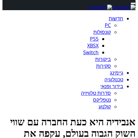
חדשות
PC
קונסולות
PS5
XBSX
Switch
ביקורות
סקירות
גיימינג
טכנולוגיה
בידור ופנאי
סדרות טלוויזיה
נטפליקס
קולנוע
בידיה היא כעת החברה עם שווי
וק הגבוה בעולם, עקפה את