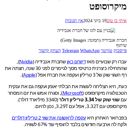
קרוסופט
 בן טוב
19 ביוני 2024
אין תגובות
נבידיה (תמונה: Getty Images)
ף
בוק
טוויטר
WhatsApp
Telegram
העתק קישור
 רק שבועיים מאז
דיווחנו כאן
שחברת אנבידיה (
Nvidia
),
שהתחילה כיצרנית כרטיסי מסך לגיימרים לפני 30 שנה, חצתה את
וק של 3 טריליון ועקפה את חברת אפל (
Apple
).
 היא הצליחה לעשות את הבלתי יאומן ועקפה גם את ענקית
ולוגיה מיקרוסופט (
Microsoft
), וסגרה אמש את יום המסחר
שווי שוק של 3.34 טריליון דולר
(3340 מיליארד דולר).
ם 3.32T, אפל עם 3.29T, נכון להיום.
ואר האחרון היא
עקפה לראשונה את שווי 2 טריליון דולרים
לה ארבעה חודשים בלבד להוסיף עוד 67% לשוויה.