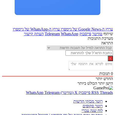
Goo של גיימפרו
ערוץ ה-WhatsApp של גיימפרו
ף
טוויטר
פייסבוק
WhatsApp
Telegram
העתק קישור
ת התגובות
אה
בות
 יותר
 יותר
הבולט ביותר
Thr
RSS
פייסבוק
X (טוויטר)
Telegram
WhatsApp
רוטר מבזקי חדשות
רוטר סקופים
לוח שנה עברי