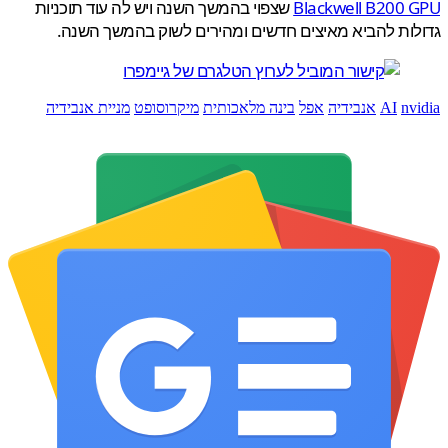
Blackwell B200 
שצפוי בהמשך השנה ויש לה עוד תוכניות
ות להביא מאיצים חדשים ומהירים לשוק בהמשך השנה.
nv
AI
אנבידיה
אפל
בינה מלאכותית
מיקרוסופט
מניית אנבידיה