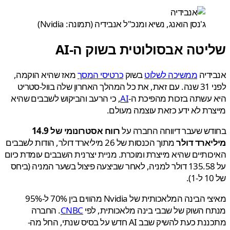
ג'נסן הואנג, נשיא ומנכ"ל אנבידיה (תמונה: Nvidia)
יטה אבסולוטית בשוק ה-AI
דיה
ממשיכה לשלוט
בשוק
כרטיסי המסך
מאז שהיא הוקמה,
לפני 31 שנה. עם זאת, את כל המהלך האחרון שלה בוול-סטריט
עשתה בזכות מהפיכת ה-
AI
, כי הרעב והביקוש לשבבים שהיא
רת לא ידע כזאת עוצמה מעולם.
ש שעבר דיווחה החברה על
רווח אסטרונומי של 14.9
יארד דולר
מתוך הכנסות של 26 מיליארד דולר, הודות לשבבים
ותיים שהיא מייצרת ומוכרת. מניית יצרנית השבבים עומדת כיום
על 135.58 דולר למניה, לאחר שביצעה פיצול בשער המניה (ביחס
מאיצי הבינה המלאכותית של Nvidia מהווים בין 70% ל-95%
 השוק של שבבי בינה מלאכותית, לפי
CNBC
. החברה
כעת להשיק שבב AI חדש על בסיס שנתי, החל מה-