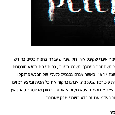
סטים
בחודש
אוגוסט, הוא הוכרז למחשב ולקונסולת Xbox One וצפוי להשתחרר במהלך השנה. כמו כן, גם תמיכת ב־VR מובטחת.
המשחק ישתמש במנוע Unity 5. העלילה תתקיים בשנת 1947, כאשר אנחנו נכנסים לנעליו של הבלש פרנקלין
פיטרסון שנעלמה. אנחנו נחקור את כל הבית ונמצע רמזים
יא לא דוממת, אלא חי, והוא אכזרי. כמובן שנצטרך להבין איך
צור בעדו? את זה נדע כשהמשחק ישוחרר.
ht