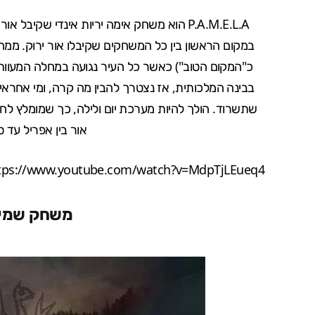
P.A.M.E.L.A הוא משחק אימה יריות אינדי שקיבל אור ירוק
במקום הראשון בין כל המשחקים שקיבלו אור ירוק. ממה ש
כ"המקום הטוב") כאשר כל העיר נגועה במחלה המעוותת 
בבינה המלכותית, אז נצטרך להבין מה קרה, ומי אחראי 
אור בין אפריל עד
tps://www.youtube.com/watch?v=MdpTjLEueq4
משחק שמינ