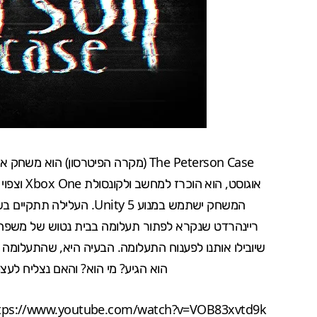
The Peterson Case (מקרה הפיטרסון) הוא משחק אימה אינדי שקיבל אור ירוק שנה שעברה בחנות
ריינהרדט שנקרא לפתור תעלומה בבית נטוש של משפחת 
שיובילו אותנו לפענוח התעלומה. הבעיה היא, שהתעלומה ה
הוא הגיע? מי הוא? והאם נצליח לע
tps://www.youtube.com/watch?v=VOB83xvtd9k