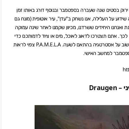
בסטים
שנה שעברה בספטמבר ובנוסף דורג באותו זמן
ידוע על העלילה, אנו נשחק ב"עדן", עיר אוטופית (מונח גם
ואנחנו היחידים ששרדנו, מכיוון שקמנו לאחר שינה עמוקה
לכך. אתם תצטרכו לדאוג לאוכל, מים או ציוד לדמותכם כדי
שתשרוד. הולך להיות מערכת יום ולילה, כך שמומלץ לחשוב על אסטרטגיה בהתאם לשעה. P.A.M.E.L.A צפוי לראות
 ספטמבר למחשב האישי.
ht
י –
Draugen