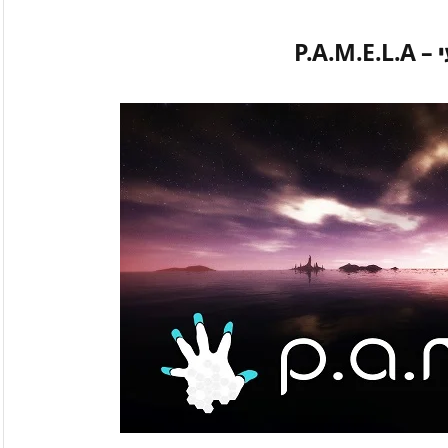
 –
P.A.M.E.L.A