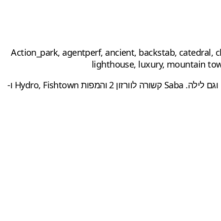
lighthouse, luxury, mountain tow
Reality UK גם שיתפה עשרה צילומי מסך של Modern Warfare 2 והוסיפה שלפחות נראה שלמפת הגראנד פרי יש גם גרסת יום וגם לילה. Saba קשורה לוורזון 2 והמפות Hydro, Fishtown ו-