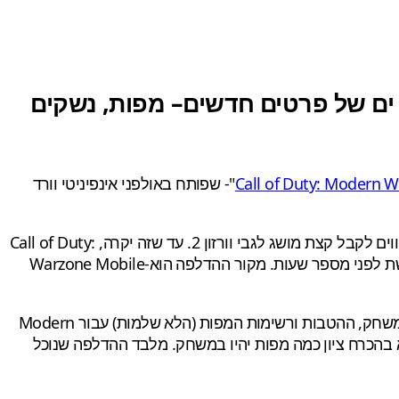
– מפות, נשקים
Call of Duty: Modern Wa
"- שפותח באולפני אינפיניטי וורד
המעריצים כרגע מחכים לחשיפה של הדבר האמיתי, שתגיע כסרטון גיימפליי מתוך מצב המולטיפלייר של המשחק הבא, וכולם מקווים לקבל קצת מושג לגבי וורזון 2. עד שזה יקרה, Call of Duty:
Modern Warfare 2 ומשחק Call of Duty שעדיין אין לו שם של חברת טרייארק (Treyarch) מוצגים בהדלפה ענקית שנחתה ברשת לפני מספר שעות. מקור ההדלפה הוא-Warzone Mobile
Dataaminers כמו RealityUK עשו את השאר, וחלקו שפע של מידע עם המעריצים. המידע כולל רשימה מסיבית של כלי הנשק במשחק, ההטבות ורשימות המפות (הלא שלמות) עבור Modern
זה לא בהכרח ציון כמה מפות יהיו במשחק. מלבד ההדלפה שנוכל