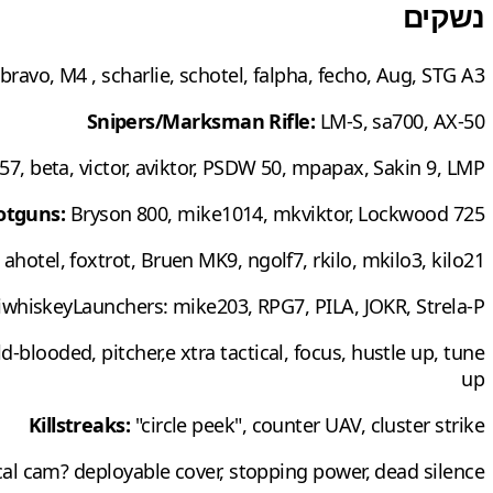
נשקים
cbravo, M4 , scharlie, schotel, falpha, fecho, Aug, STG A3
Snipers/Marksman Rifle:
LM-S, sa700, AX-50
, beta, victor, aviktor, PSDW 50, mpapax, Sakin 9, LMP
otguns:
Bryson 800, mike1014, mkviktor, Lockwood 725
 ahotel, foxtrot, Bruen MK9, ngolf7, rkilo, mkilo3, kilo21
siwhiskeyLaunchers: mike203, RPG7, PILA, JOKR, Strela-P
d-blooded, pitcher,e xtra tactical, focus, hustle up, tune
up
Killstreaks:
"circle peek", counter UAV, cluster strike
al cam? deployable cover, stopping power, dead silence