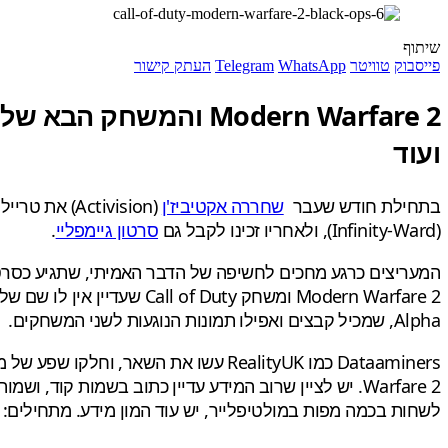
שיתוף
פייסבוק
טוויטר
WhatsApp
Telegram
העתק קישור
Modern Warfare 2 והמשחק הבא של טרייארק, כנראה Black Ops 6 מקבלים ים של פרטים חדשים
ועוד
בתחילת חודש שעבר
שחררה אקטיביז'ן
(Activision) את טריילר החשיפה לכותר הבא ב
(Infinity-Ward), ולאחריו זכינו לקבל גם
סרטון גיימפליי
.
Alpha, שמכיל קבצים ואפילו תמונות הנוגעות לשני המשחקים.
Warfare 2. יש לציין שרוב המידע עדיין כתוב בשמות ק
לשחות בכמה מפות במולטיפלייר, יש עוד המון מידע. מתחילים: