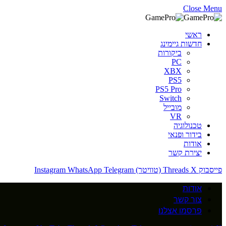
Close Menu
ראשי
חדשות גיימינג
ביקורות
PC
XBX
PS5
PS5 Pro
Switch
מובייל
VR
טכנולוגיה
בידור ופנאי
אודות
יצירת קשר
פייסבוק
X (טוויטר)
Threads
Telegram
WhatsApp
Instagram
אודות
צור קשר
פרסמו אצלנו