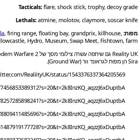
Tacticals:
flare, shock stick, trophy, decoy grade
Lethals:
atmine, molotov, claymore, soscar knife
מפות:
Action_park, agentperf, ancient, backstab, catedral, climb, cruce, davos, dogtown, esports gym, exhume,
, firing range, floating bay, grandprix, killhouse,
la
, yellowcastle, Hydro, Museum, Swap Meet, Fishtown, farm
Sira הן מפות לגראונד וור (Ground War).
witter.com/RealiityUK/status/1543376337364205569
43377456853389312?s=20&t=2k8InzKQ_aqzzJ6xDuptbA
43378257285898241?s=20&t=2k8InzKQ_aqzzJ6xDuptbA
43378809411485696?s=20&t=2k8InzKQ_aqzzJ6xDuptbA
43381487919177728?s=20&t=2k8InzKQ_aqzzJ6xDuptbA
43388189372682240?s=20&t=2k8InzKQ_aqzzJ6xDuptbA