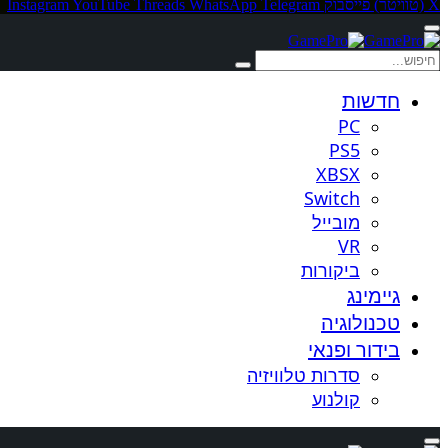
X (טוויטר)
פייסבוק
Telegram
WhatsApp
Threads
YouTube
Instagram
חדשות
PC
PS5
XBSX
Switch
מובייל
VR
ביקורות
גיימינג
טכנולוגיה
בידור ופנאי
סדרות טלוויזיה
קולנוע