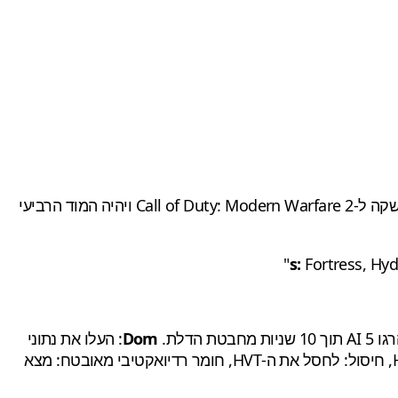
ההדלפה כוללת גם מידע ועיצוב אמנותי של המפתחת עבור מצב ה-DMZ דמוי Tarkov, ששמועות ארוכות טוענות שיגיע לאחר ההשקה ל-Call of Duty: Modern Warfare 2 ויהיה המוד הרביעי
Fortress, Hydr
10 שניות מחבטת הדלת.
Dom
: העלו את נתוני
: להעביר את המטען ל-HLZ, חיסול: לחסל את ה-HVT, חומר רדיואקטיבי מאובטח: מצא