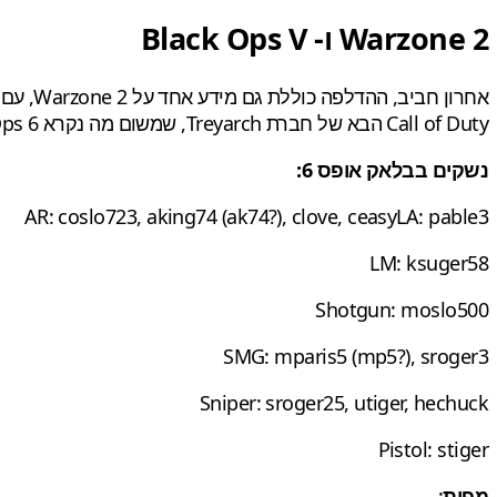
Warzone 2 ו- Black Ops V
אחרון חביב, ההדלפה כוללת גם מידע אחד על Warzone 2, עם תוספת של "חקירות" (Interrogations) אלמנטים שנמצאים במשחק
Call of Duty הבא של חברת Treyarch, שמשום מה נקרא Black Ops 6. אני יודע שלא היה את המספר 5 בסדרה, אבל
נשקים בבלאק אופס 6:
AR: coslo723, aking74 (ak74?), clove, ceasyLA: pable3
LM: ksuger58
Shotgun: moslo500
SMG: mparis5 (mp5?), sroger3
Sniper: sroger25, utiger, hechuck
Pistol: stiger
מפות
: