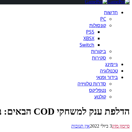
חדשות
PC
קונסולות
PS5
XBSX
Switch
ביקורות
סקירות
גיימינג
טכנולוגיה
בידור ופנאי
סדרות טלוויזיה
נטפליקס
קולנוע
הדלפת ענק למשחקי COD הבאים: בלאק אופס 6 ומודרן וורפר 2
סיימון מזיג
3 ביולי 2022
אין תגובות