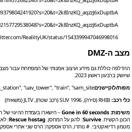
43389379804241920?s=20&t=2k8InzKQ_aqzzJ6xDuptbA
43392157729538048?s=20&t=2k8InzKQ_aqzzJ6xDuptbA
witter.com/RealiityUK/status/1543399947046998016
מצב ה-DMZ
שיושק ברבעון ראשון 2023.
מפות/לוקיישניםs:
_station", "uav_tower", "train", "sam_site"
כלי רכב:
RHIB (סירה), SUV 1996 (רכב שטח), JLTV (משאית)
משימות:
Gone in 60 seconds
– הישארו בעמדת ההיגוי של 
הכונן הקשיח.
Survive
: להגן על המחסן.
Rescue hostag
: לא
מטמון רדיואקטיבי. # נותרו, הרס אספקה: הרס שני אתרי אספקה, יחידת ציד PMC: הסר את י