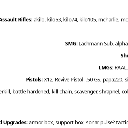
Assault Rifles:
akilo, kilo53, kilo74, kilo105, mcharlie, m
SMG:
Lachmann Sub, alpha57
Sh
LMGs
: RAAL,
Pistols:
X12, Revive Pistol, .50 GS, papa220, 
kill, battle hardened, kill chain, scavenger, shrapnel, col
ld Upgrades:
armor box, support box, sonar pulse? tactic