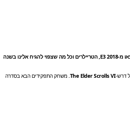
תערוכת המשחקים הגדולה והחשובה של השנה יצאה לדרך. ריכזנו בשבילכם במקום אחד את כל ההכרזות החשובות שיצאו מ-E3 2018, הטריילרים וכל מה שצפוי להגיח אלינו בשנה
 דרש-
The Elder Scrolls VI
. משחק התפקידים הבא בסדרה