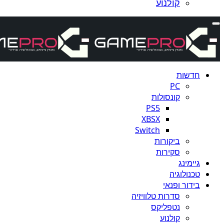
קולנוע
חדשות
PC
קונסולות
PS5
XBSX
Switch
ביקורות
סקירות
גיימינג
טכנולוגיה
בידור ופנאי
סדרות טלוויזיה
נטפליקס
קולנוע