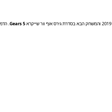
א
Gears 5
. הדמ