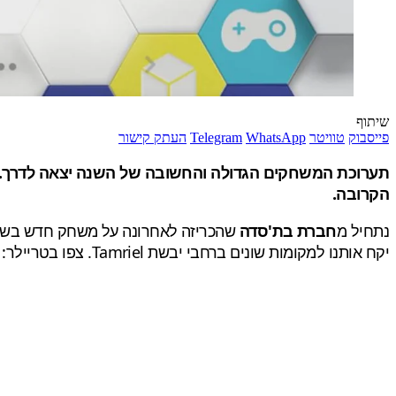
שיתוף
פייסבוק
טוויטר
WhatsApp
Telegram
העתק קישור
הקרובה.
נתחיל מ
חברת בת'סדה
שהכריזה לאחרונה על משחק חדש בש
יקח אותנו למקומות שונים ברחבי יבשת Tamriel. צפו בטריילר: