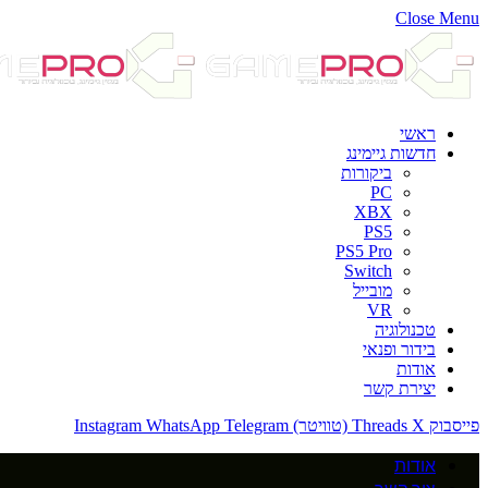
Close Menu
ראשי
חדשות גיימינג
ביקורות
PC
XBX
PS5
PS5 Pro
Switch
מובייל
VR
טכנולוגיה
בידור ופנאי
אודות
יצירת קשר
פייסבוק
X (טוויטר)
Threads
Telegram
WhatsApp
Instagram
אודות