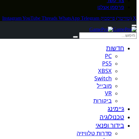
צור קשר
פרסמו אצלנו
X (טוויטר)
פייסבוק
Telegram
WhatsApp
Threads
YouTube
Instagram
חדשות
PC
PS5
XBSX
Switch
מובייל
VR
ביקורות
גיימינג
טכנולוגיה
בידור ופנאי
סדרות טלוויזיה