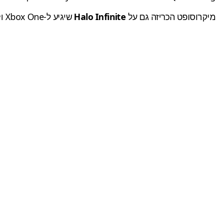
מיקרוסופט הכריזה גם על
Halo Infinite
שיגיע ל-Xbox One ולשמחת הגיימרים שלא יכולים בלי מחשב, הוא יגיע גם למחשבי Windows 10. אין עדיין תאריך יציאה: