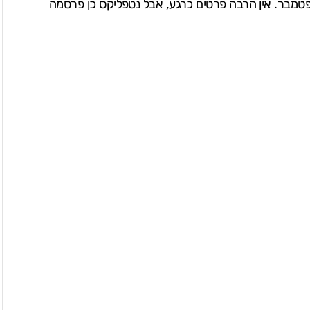
 באירוע אישי כלשהו באטלנטה, ג'ורג'יה, ב-19 בספטמבר. אין הרבה פרטים כרגע, אבל נטפליקס כן פרסמה