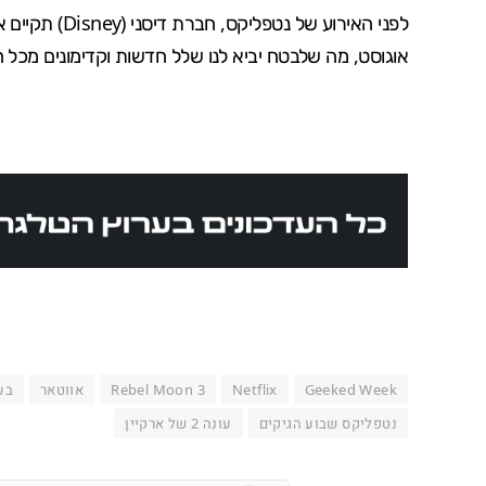
לפני האירוע של נטפליקס, חברת דיסני (
Disney
) תקיים 
אוגוסט, מה שלבטח יביא לנו שלל חדשות וקדימונים מכל ה
Geeked Week
Netflix
Rebel Moon 3
אווטאר
בע
נטפליקס שבוע הגיקים
עונה 2 של ארקיין