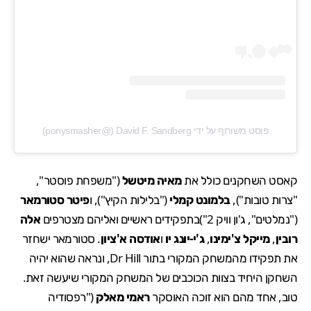
פוסט משותף על ידי ‏‎David F. Sandberg‎‏ (@‏‎ponysmasher‎‏)
קאסט השחקנים כולל את
מאיה מיטשל
("משפחת פוסטר",
"צרות טובות"),
בלמונט קמלי
("בלילות הקיץ"), ו
פיטר סטורמאר
("נמלטים", ג'ון וויק 2")בתפקידים ראשיים ואליהם מצטרפים
אלה
רובין
,
מייקל צ'ימינו
,
ג'י-יונג יו
ו
אודסה א'ציון
. סטורמאר ישחזר
את תפקידו מהמשחק המקורי בתור Dr Hill, ונראה שהוא יהיה
השחקן היחיד בצוות הכוכבים של המשחק המקורי שיעשה זאת.
טוב, אחד מהם הוא זוכה האוסקר
ראמי מאלק
("רפסודיה