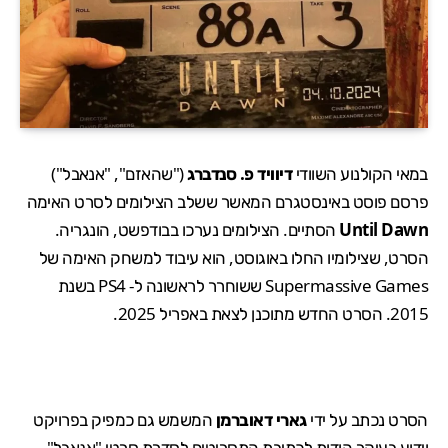
במאי הקולנוע השוודי
דיוויד פ. סנדברג
("שהאזם", "אנאבל")
פרסם פוסט באינסטגרם המאשר ששלב הצילומים לסרט האימה
Until Dawn
הסתיים. הצילומים נערכו בבודפשט, הונגריה.
הסרט, ש
צילומיו החלו באוגוסט
, הוא עיבוד למשחק האימה של
Supermassive Games
ששוחרר לראשונה ל- PS4 בשנת
2015. הסרט החדש מתוכנן לצאת באפריל 2025.
הסרט נכתב על ידי
גארי דאוברמן
המשמש גם כמפיק בפרויקט
וידוע בעיקר הודות לכתיבת התסריטים לסדרת סרטי "אנאבל"