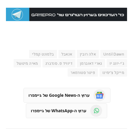
Until Dawn
אלה רובין
אנאבל
בלמונט קמלי
ג'י-יונג יו
גארי דאוברמן
דיוויד פ. סנדברג
מאיה מיטשל
מייקל צ’ימינו
פיטר סטורמאר
ערוץ ה-Google News של גיימפרו
ערוץ ה-WhatsApp של גיימפרו