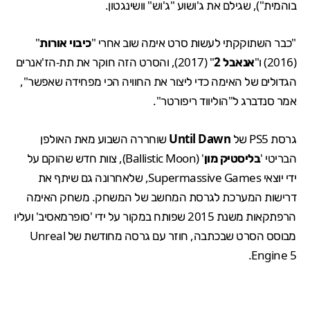
בוהמית"), שגילם את ג'ושוע "ג'וש" וושינגטון.
"כבר השתוקקתי לעשות סרט אימה שוב אחרי "
כיבוי אורות
"
(2016) ו"
אנאבל 2
" (2017), והסרט הזה חוקר את תת-הז'אנרים
הגדולים של האימה כדי ליצור את החוויה הכי מפחידה שאפשר",
אמר סנדברג ל"
הוליווד ריפורטר
".
גרסת PS5 של
Until Dawn
שוחררה השבוע מאת האולפן
הבריטי '
בליסטיק מון
' (
Ballistic Moon
), צוות חדש שהוקם על
ידי יוצאי
Supermassive Games
, שלאחרונה גם
שיתף
את
דרישות המערכת לגרסת המחשב של המשחק. משחק האימה
הרפתקאות משנת 2015 שפותח במקור על ידי 'סופרמאסיב' ועליו
מבוסס הסרט שבכתבה, חוזר עם גרסה מחודשת של
Unreal
.
Engine 5