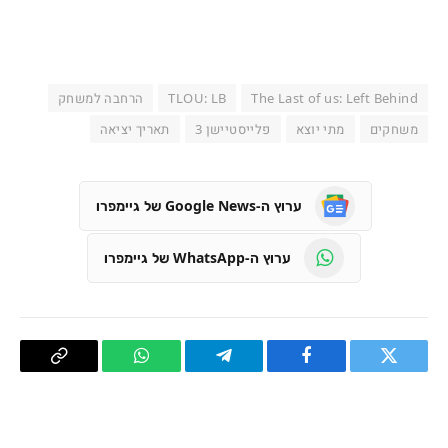
The Last of us: Left Behind
TLOU: LB
הרחבה למשחק
משחקים
מתי יוצא
פלייסטיישן 3
תאריך יציאה
ערוץ ה-Google News של גיימפרו
ערוץ ה-WhatsApp של גיימפרו
טוויטר
פייסבוק
Telegram
WhatsApp
העתק
קישור