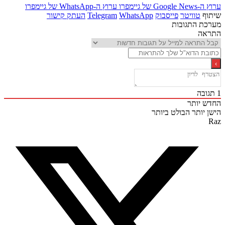
Goo של גיימפרו
ערוץ ה-WhatsApp של גיימפרו
ף
טוויטר
פייסבוק
WhatsApp
Telegram
העתק קישור
ת התגובות
אה
ובה
 יותר
 יותר
הבולט ביותר