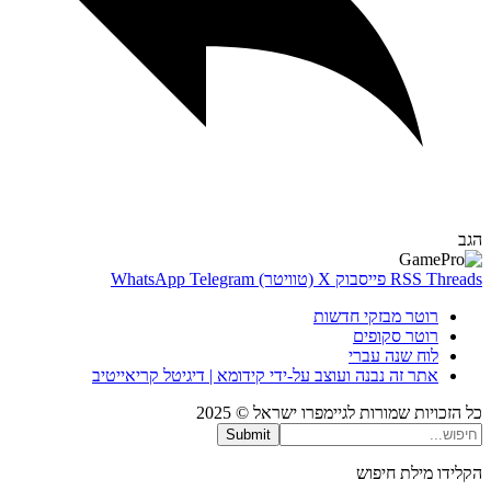
Thr
RSS
פייסבוק
X (טוויטר)
Telegram
WhatsApp
רוטר מבזקי חדשות
רוטר סקופים
לוח שנה עברי
אתר זה נבנה ועוצב על-ידי קידומא | דיגיטל קריאייטיב
כויות שמורות לגיימפרו ישראל © 2025
Submit
דו מילת חיפוש