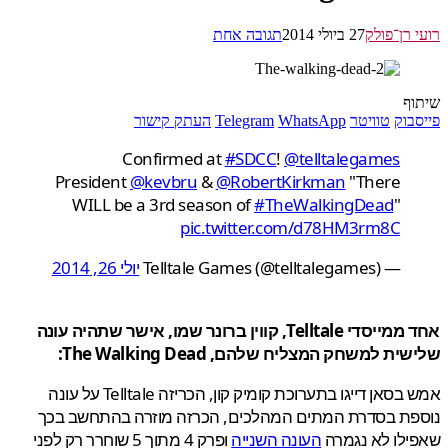
 רן־פולק
27 ביולי 2014
תגובה אחת
ף
בוק
טוויטר
WhatsApp
Telegram
העתק קישור
Confirmed at
#SDCC
!
@telltalegames
President
@kevbru
&
@RobertKirkman
"There
WILL be a 3rd season of
#TheWalkingDead
"
pic.twitter.com/d78HM3rm8C
— Telltale Games (@telltalegames)
יולי 26, 2014
אחד ממייסדי Telltale, קווין ברונר שמו, אישר שתהיה עונה
ת למשחק המצליח שלהם, The Walking Dead:
אמש בסאן דייגו בתערוכת קומיק קון, הכריזה Telltale על עונה
פת בסדרת המתים המהלכים, הכרזה מוזרה בהתחשב בכך
לו לא נגמרה
העונה השנייה
ופרק 4 מתוך 5 שוחרר רק לפני