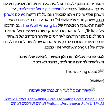
 ימים. בנוסף לעונה השלישית של המתים המהלכים, ידוע לנו
Tellt עובדת על
משחק ביקום של בורדרלנדס
, ועל
 נוסף שייקח אותנו לווסטרוז עם עלילה חדשה מ
עולם משחקי
, משחק נוסף עליו Telletale כנראה עובדת הוא עונת המשך
נה הראשונה המוצלחת של
The Wolf Among Us
. עם התכנון
של Telltale, ככל הנראה נזכה לשחק בעונה השלישית של המתים
לכים מספר חודשים לאחר סיום שחרור הפרקים של משחקי
וסיפורים מבורדרלנדס, עד אז גם אפשר לצפות להכרזה לעונה
The Wolf Amon כמובן.
 פרטי העלילה או חלון משוער ליציאה של העונה
ישית למתים המהלכים, ברונר לא דיבר.
Teltalle Games
The Walking Dead
The walking dead season 2
T
TWD
Walking Dead Season 3
המתים המהלכים
המתים