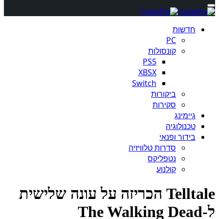
חדשות
PC
קונסולות
PS5
XBSX
Switch
ביקורות
סקירות
גיימינג
טכנולוגיה
בידור ופנאי
סדרות טלוויזיה
נטפליקס
קולנוע
Telltale הכריזה על עונה שלישית
T